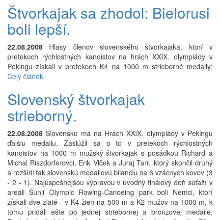
Štvorkajak sa zhodol: Bielorusi
boli lepší.
22.08.2008
Hlasy členov slovenského štvorkajaka, ktorí v
pretekoch rýchlostných kanoistov na hrách XXIX. olympiády v
Pekingu získali v pretekoch K4 na 1000 m strieborné medaily:
Celý článok
Slovenský štvorkajak
strieborný.
22.08.2008
Slovensko má na Hrách XXIX. olympiády v Pekingu
ďalšiu medailu. Zaslúžil sa o to v pretekoch rýchlostných
kanoistov na 1000 m mužský štvorkajak s posádkou Richard a
Michal Riszdorferovci, Erik Vlček a Juraj Tarr, ktorý skončil druhý
a rozšíril tak slovenskú medailovú bilanciu na 6 vzácnych kovov (3
- 2 - 1). Najúspešnejšou výpravou v úvodný finálový deň súťaží v
areáli Šunji Olympic Rowing-Canoeing park boli Nemci, ktorí
získali dve zlaté - v K4 žien na 500 m a K2 mužov na 1000 m, k
tomu pridali ešte po jednej striebornej a bronzovej medaile.