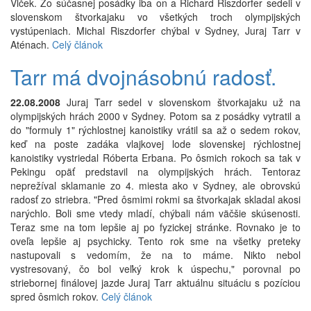
Vlček. Zo súčasnej posádky iba on a Richard Riszdorfer sedeli v
slovenskom štvorkajaku vo všetkých troch olympijských
vystúpeniach. Michal Riszdorfer chýbal v Sydney, Juraj Tarr v
Aténach.
Celý článok
Tarr má dvojnásobnú radosť.
22.08.2008
Juraj Tarr sedel v slovenskom štvorkajaku už na
olympijských hrách 2000 v Sydney. Potom sa z posádky vytratil a
do "formuly 1" rýchlostnej kanoistiky vrátil sa až o sedem rokov,
keď na poste zadáka vlajkovej lode slovenskej rýchlostnej
kanoistiky vystriedal Róberta Erbana. Po ôsmich rokoch sa tak v
Pekingu opäť predstavil na olympijských hrách. Tentoraz
neprežíval sklamanie zo 4. miesta ako v Sydney, ale obrovskú
radosť zo striebra. "Pred ôsmimi rokmi sa štvorkajak skladal akosi
narýchlo. Boli sme vtedy mladí, chýbali nám väčšie skúsenosti.
Teraz sme na tom lepšie aj po fyzickej stránke. Rovnako je to
oveľa lepšie aj psychicky. Tento rok sme na všetky preteky
nastupovali s vedomím, že na to máme. Nikto nebol
vystresovaný, čo bol veľký krok k úspechu," porovnal po
striebornej finálovej jazde Juraj Tarr aktuálnu situáciu s pozíciou
spred ôsmich rokov.
Celý článok