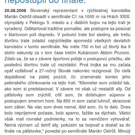
20.08.2008
Slovenský reprezentant v rýchlostnej kanoistike
Marián Ostrčil obsadil v semifinále C1 na 1000 m na Hrách XXIX.
olympiády v Pekingu 5. miesto a z ďalších bojov na tejto trati je
vyradený. Odštartoval tradične pomalšie, ale postupne sa posúval
v štartovom poli dopredu. V polovici trate bol siedmy, ale tretiu
štvrtinu trate zvládol najrýchlejšie spomedzi všetkých deviatich
kanoistov v tomto semifinále. Na méte 750 m bol už štvrtý iba 9
stotín sekundy za v tom čase tretím Kubáncom Aldom Prunom.
Zdalo sa, že sa v závere športovo pobije o postupovú priečku, ale
poslednú štvrtinu trate už nezvládol. Prvá trojka sa mu začala
opäť vzďaľovať a 27-ročný Slovák nakoniec rezignoval. Do cieľa
dopádloval na piatej pozícii, čo znamenalo koniec jeho
pekinského účinkovania na tejto trati. "Kilometer som zvládol tak,
ako som si predstavoval. V závere mi však už nestačili sily. Od
päťstovky som zrýchlil, cítil som, že doťahujem súperov a
postupujem smerom hore. Na 850 m som začal tuhnúť, skracoval
som záber. Na viac som dnes nemal, išiel som, čo to dalo. Dnes
bolo nepríjemné počasie, bolo sparno, ťažšie sa dýchalo. Všetci
však mali rovnaké podmienky, na to sa nemôžem vyhovárať.
Nemá význam už šetriť sily, pokúsim sa bojovať a dostať sa do
finále na päťstovke," povedal po semifinále Marián Ostrčil. Minulý