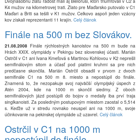
Dvojnásobnú zlatú radosť mali aj Bielorusi, ktorí triumfovali v C2 a
K4 mužov na kilometrovej trati. Zlato pre Maďarsko putovalo v C1
Maďari a Briti sa tešili v K1 mužov. Celkovo aspoň jeden vzácny
kov získali reprezentanti 11 krajín.
Celý článok
Finále na 500 m bez Slovákov.
21.08.2008
Finále rýchlostných kanoistov na 500 m bude na
Hrách XXIX. olympiády v Pekingu bez slovenskej účasti. Marián
Ostrčil v C1 ani Ivana Kmeťová s Martinou Kohlovou v K2 neprešli
semifinálovým sitom a účasť pod piatimi kruhmi sa pre nich
predčasne skončila. Marián Ostrčil obsadil v prvom z dvoch
semifinále C1 na 500 m 8. miesto a nepostúpil do finále.
Znamená to, že nezopakuje svoj najväčší olympijský úspech z
Atén 2004, kde na 1000 m skončil siedmy. Z oboch
semifinálových jázd postúpili do bojov o medaily iba prví traja
singlkanoisti. Za posledným postupovým miestom zaostal o 5,514
s. Keďže už v stredu rovnako neuspel ani na 1000 m, svoje
účinkovanie na pekinskej olympiáde už uzavrel.
Celý článok
Ostrčil v C1 na 1000 m
nepostúpil do finále.