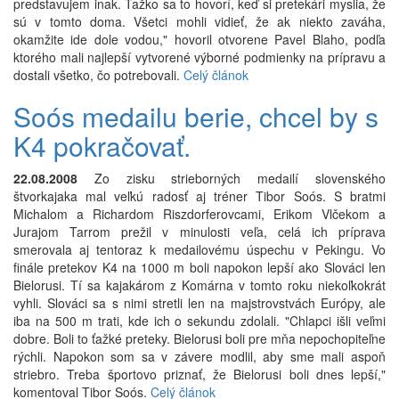
predstavujem inak. Ťažko sa to hovorí, keď si pretekári myslia, že
sú v tomto doma. Všetci mohli vidieť, že ak niekto zaváha,
okamžite ide dole vodou," hovoril otvorene Pavel Blaho, podľa
ktorého mali najlepší vytvorené výborné podmienky na prípravu a
dostali všetko, čo potrebovali.
Celý článok
Soós medailu berie, chcel by s
K4 pokračovať.
22.08.2008
Zo zisku strieborných medailí slovenského
štvorkajaka mal veľkú radosť aj tréner Tibor Soós. S bratmi
Michalom a Richardom Riszdorferovcami, Erikom Vlčekom a
Jurajom Tarrom prežil v minulosti veľa, celá ich príprava
smerovala aj tentoraz k medailovému úspechu v Pekingu. Vo
finále pretekov K4 na 1000 m boli napokon lepší ako Slováci len
Bielorusi. Tí sa kajakárom z Komárna v tomto roku niekoľkokrát
vyhli. Slováci sa s nimi stretli len na majstrovstvách Európy, ale
iba na 500 m trati, kde ich o sekundu zdolali. "Chlapci išli veľmi
dobre. Boli to ťažké preteky. Bielorusi boli pre mňa nepochopiteľne
rýchli. Napokon som sa v závere modlil, aby sme mali aspoň
striebro. Treba športovo priznať, že Bielorusi boli dnes lepší,"
komentoval Tibor Soós.
Celý článok