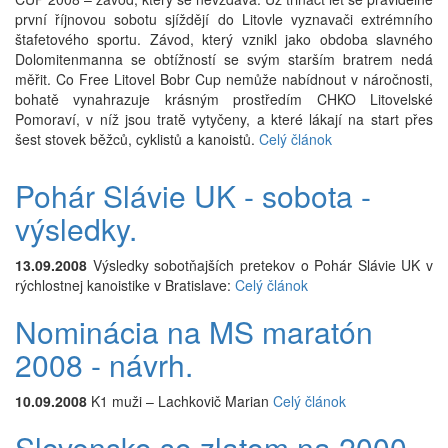
první říjnovou sobotu sjíždějí do Litovle vyznavači extrémního
štafetového sportu. Závod, který vznikl jako obdoba slavného
Dolomitenmanna se obtížností se svým starším bratrem nedá
měřit. Co Free Litovel Bobr Cup nemůže nabídnout v náročnosti,
bohatě vynahrazuje krásným prostředím CHKO Litovelské
Pomoraví, v níž jsou tratě vytyčeny, a které lákají na start přes
šest stovek běžců, cyklistů a kanoistů.
Celý článok
Pohár Slávie UK - sobota -
výsledky.
13.09.2008
Výsledky sobotňajších pretekov o Pohár Slávie UK v
rýchlostnej kanoistike v Bratislave:
Celý článok
Nominácia na MS maratón
2008 - návrh.
10.09.2008
K1 muži – Lachkovič Marian
Celý článok
Slovensko so zlatom na 2000