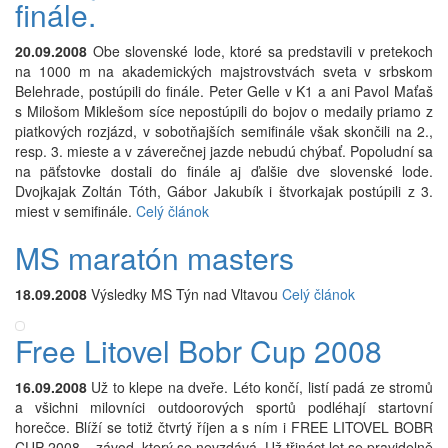
finále.
20.09.2008
Obe slovenské lode, ktoré sa predstavili v pretekoch
na 1000 m na akademických majstrovstvách sveta v srbskom
Belehrade, postúpili do finále. Peter Gelle v K1 a ani Pavol Maťaš
s Milošom Miklešom síce nepostúpili do bojov o medaily priamo z
piatkových rozjázd, v sobotňajších semifinále však skončili na 2.,
resp. 3. mieste a v záverečnej jazde nebudú chýbať. Popoludní sa
na päťstovke dostali do finále aj ďalšie dve slovenské lode.
Dvojkajak Zoltán Tóth, Gábor Jakubík i štvorkajak postúpili z 3.
miest v semifinále.
Celý článok
MS maratón masters
18.09.2008
Výsledky MS Týn nad Vltavou
Celý článok
Free Litovel Bobr Cup 2008
16.09.2008
Už to klepe na dveře. Léto končí, listí padá ze stromů
a všichni milovníci outdoorových sportů podléhají startovní
horečce. Blíží se totiž čtvrtý říjen a s ním i FREE LITOVEL BOBR
CUP 2008 – závod, který se nevzdává. Už třináct let se pravidelně