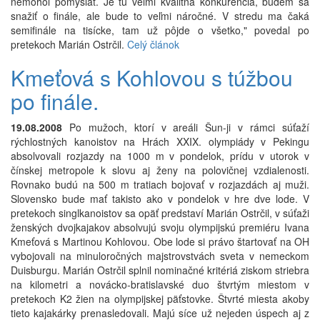
nemohol pomýšľať. Je tu veľmi kvalitná konkurencia, budem sa
snažiť o finále, ale bude to veľmi náročné. V stredu ma čaká
semifinále na tisícke, tam už pôjde o všetko," povedal po
pretekoch Marián Ostrčil.
Celý článok
Kmeťová s Kohlovou s túžbou
po finále.
19.08.2008
Po mužoch, ktorí v areáli Šun-ji v rámci súťaží
rýchlostných kanoistov na Hrách XXIX. olympiády v Pekingu
absolvovali rozjazdy na 1000 m v pondelok, prídu v utorok v
čínskej metropole k slovu aj ženy na polovičnej vzdialenosti.
Rovnako budú na 500 m tratiach bojovať v rozjazdách aj muži.
Slovensko bude mať takisto ako v pondelok v hre dve lode. V
pretekoch singlkanoistov sa opäť predstaví Marián Ostrčil, v súťaži
ženských dvojkajakov absolvujú svoju olympijskú premiéru Ivana
Kmeťová s Martinou Kohlovou. Obe lode si právo štartovať na OH
vybojovali na minuloročných majstrovstvách sveta v nemeckom
Duisburgu. Marián Ostrčil splnil nominačné kritériá ziskom striebra
na kilometri a novácko-bratislavské duo štvrtým miestom v
pretekoch K2 žien na olympijskej päťstovke. Štvrté miesta akoby
tieto kajakárky prenasledovali. Majú síce už nejeden úspech aj z