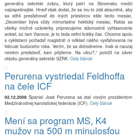
generálny sekretár zväzu, ktorý patrí na Slovensku medzi
najúspešnejšie. Hneď však dodal, že sa mu to zdá absurdné, aby
sa stihli presťahovať do iných priestorov ešte tento mesiac.
„December býva vždy mimoriadne hektický mesiac. Robia sa
všetky možné uzávierky, pripravujeme slávnostné vyhlasovanie
ankiet, sú tam Vianoce, je to teda veľmi krátky čas. Chceme spolu
s cyklistami požiadať magistrát o odklad nášho vysťahovania na
február budúceho roka. Verím, že sa dohodneme. Inak si naozaj
neviem predstaviť, kam pôjdeme. Na ulicu?,“ položil na záver
otázku generálny sekretár SZRK.
Celý článok
Perurena vystriedal Feldhoffa
na čele ICF
02.12.2008
Španiel José Perurena sa stal novým prezidentom
Medzinárodnej kanoistickej federácie (ICF).
Celý článok
Mení sa program MS, K4
mužov na 500 m minulosťou