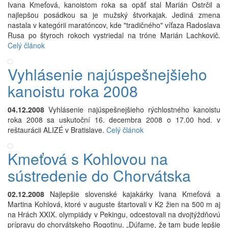
Ivana Kmeťová, kanoistom roka sa opäť stal Marián Ostrčil a
najlepšou posádkou sa je mužský štvorkajak. Jediná zmena
nastala v kategórii maratóncov, kde "tradičného" víťaza Radoslava
Rusa po štyroch rokoch vystriedal na tróne Marián Lachkovič.
Celý článok
Vyhlásenie najúspešnejšieho
kanoistu roka 2008
04.12.2008
Vyhlásenie najúspešnejšieho rýchlostného kanoistu
roka 2008 sa uskutoční 16. decembra 2008 o 17.00 hod. v
reštaurácii ALIZÉ v Bratislave.
Celý článok
Kmeťová s Kohlovou na
sústredenie do Chorvátska
02.12.2008
Najlepšie slovenské kajakárky Ivana Kmeťová a
Martina Kohlová, ktoré v auguste štartovali v K2 žien na 500 m aj
na Hrách XXIX. olympiády v Pekingu, odcestovali na dvojtýždňovú
prípravu do chorvátskeho Rogotinu. „Dúfame, že tam bude lepšie