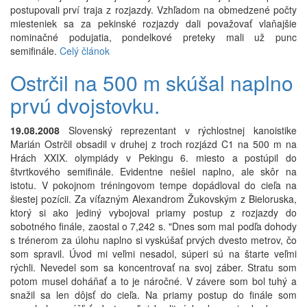
postupovali prví traja z rozjazdy. Vzhľadom na obmedzené počty
miesteniek sa za pekinské rozjazdy dali považovať vlaňajšie
nominačné podujatia, pondelkové preteky mali už punc
semifinále.
Celý článok
Ostrčil na 500 m skúšal naplno
prvú dvojstovku.
19.08.2008
Slovenský reprezentant v rýchlostnej kanoistike
Marián Ostrčil obsadil v druhej z troch rozjázd C1 na 500 m na
Hrách XXIX. olympiády v Pekingu 6. miesto a postúpil do
štvrtkového semifinále. Evidentne nešiel naplno, ale skôr na
istotu. V pokojnom tréningovom tempe dopádloval do cieľa na
šiestej pozícii. Za víťazným Alexandrom Žukovským z Bieloruska,
ktorý si ako jediný vybojoval priamy postup z rozjazdy do
sobotného finále, zaostal o 7,242 s. "Dnes som mal podľa dohody
s trénerom za úlohu naplno si vyskúšať prvých dvesto metrov, čo
som spravil. Úvod mi veľmi nesadol, súperi sú na štarte veľmi
rýchli. Nevedel som sa koncentrovať na svoj záber. Stratu som
potom musel doháňať a to je náročné. V závere som bol tuhý a
snažil sa len dôjsť do cieľa. Na priamy postup do finále som