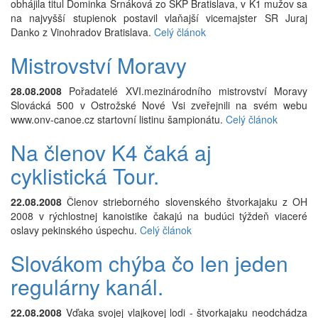
obhájila titul Dominka Srnáková zo ŠKP Bratislava, v K1 mužov sa
na najvyšší stupienok postavil vlaňajší vicemajster SR Juraj
Danko z Vinohradov Bratislava.
Celý článok
Mistrovství Moravy
28.08.2008
Pořadatelé XVI.mezinárodního mistrovství Moravy
Slovácká 500 v Ostrožské Nové Vsi zveřejnili na svém webu
www.onv-canoe.cz startovní listinu šampionátu.
Celý článok
Na členov K4 čaká aj
cyklistická Tour.
22.08.2008
Členov strieborného slovenského štvorkajaku z OH
2008 v rýchlostnej kanoistike čakajú na budúci týždeň viaceré
oslavy pekinského úspechu.
Celý článok
Slovákom chýba čo len jeden
regulárny kanál.
22.08.2008
Vďaka svojej vlajkovej lodi - štvorkajaku neodchádza