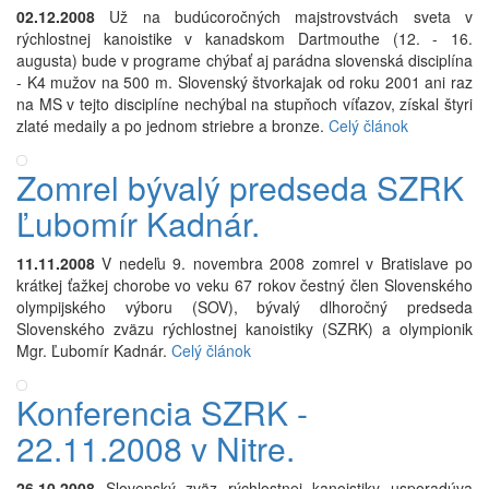
02.12.2008
Už na budúcoročných majstrovstvách sveta v
rýchlostnej kanoistike v kanadskom Dartmouthe (12. - 16.
augusta) bude v programe chýbať aj parádna slovenská disciplína
- K4 mužov na 500 m. Slovenský štvorkajak od roku 2001 ani raz
na MS v tejto disciplíne nechýbal na stupňoch víťazov, získal štyri
zlaté medaily a po jednom striebre a bronze.
Celý článok
Zomrel bývalý predseda SZRK
Ľubomír Kadnár.
11.11.2008
V nedeľu 9. novembra 2008 zomrel v Bratislave po
krátkej ťažkej chorobe vo veku 67 rokov čestný člen Slovenského
olympijského výboru (SOV), bývalý dlhoročný predseda
Slovenského zväzu rýchlostnej kanoistiky (SZRK) a olympionik
Mgr. Ľubomír Kadnár.
Celý článok
Konferencia SZRK -
22.11.2008 v Nitre.
26.10.2008
Slovenský zväz rýchlostnej kanoistiky usporadúva