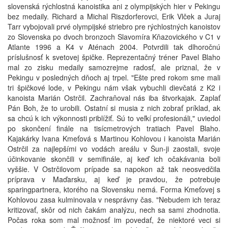
slovenská rýchlostná kanoistika ani z olympijských hier v Pekingu
bez medaily. Richard a Michal Riszdorferovci, Erik Vlček a Juraj
Tarr vybojovali prvé olympijské striebro pre rýchlostných kanoistov
zo Slovenska po dvoch bronzoch Slavomíra Kňazovického v C1 v
Atlante 1996 a K4 v Aténach 2004. Potvrdili tak dlhoročnú
príslušnosť k svetovej špičke. Reprezentačný tréner Pavel Blaho
mal zo zisku medaily samozrejme radosť, ale priznal, že v
Pekingu v posledných dňoch aj trpel. "Ešte pred rokom sme mali
tri špičkové lode, v Pekingu nám však vybuchli dievčatá z K2 i
kanoista Marián Ostrčil. Zachraňoval nás iba štvorkajak. Zaplať
Pán Boh, že to urobili. Ostatní si musia z nich zobrať príklad, ak
sa chcú k ich výkonnosti priblížiť. Sú to veľkí profesionáli," uviedol
po skončení finále na tisícmetrových tratiach Pavel Blaho.
Kajakárky Ivana Kmeťová s Martinou Kohlovou i kanoista Marián
Ostrčil za najlepšími vo vodách areálu v Šun-ji zaostali, svoje
účinkovanie skončili v semifinále, aj keď ich očakávania boli
vyššie. V Ostrčilovom prípade sa napokon až tak neosvedčila
príprava v Maďarsku, aj keď je pravdou, že potrebuje
sparingpartnera, ktorého na Slovensku nemá. Forma Kmeťovej s
Kohlovou zasa kulminovala v nesprávny čas. "Nebudem ich teraz
kritizovať, skôr od nich čakám analýzu, nech sa sami zhodnotia.
Počas roka som mal možnosť im povedať, že niektoré veci si