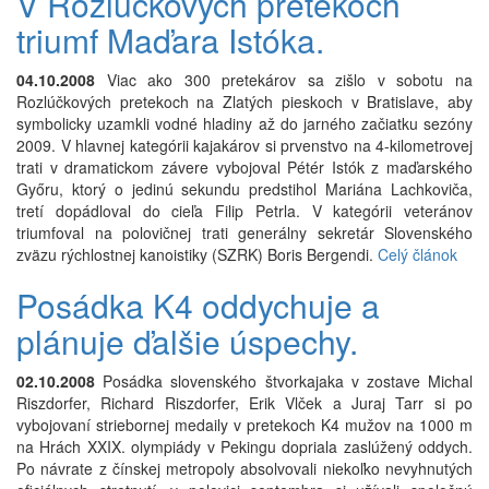
V Rozlúčkových pretekoch
triumf Maďara Istóka.
04.10.2008
Viac ako 300 pretekárov sa zišlo v sobotu na
Rozlúčkových pretekoch na Zlatých pieskoch v Bratislave, aby
symbolicky uzamkli vodné hladiny až do jarného začiatku sezóny
2009. V hlavnej kategórii kajakárov si prvenstvo na 4-kilometrovej
trati v dramatickom závere vybojoval Pétér Istók z maďarského
Győru, ktorý o jedinú sekundu predstihol Mariána Lachkoviča,
tretí dopádloval do cieľa Filip Petrla. V kategórii veteránov
triumfoval na polovičnej trati generálny sekretár Slovenského
zväzu rýchlostnej kanoistiky (SZRK) Boris Bergendi.
Celý článok
Posádka K4 oddychuje a
plánuje ďalšie úspechy.
02.10.2008
Posádka slovenského štvorkajaka v zostave Michal
Riszdorfer, Richard Riszdorfer, Erik Vlček a Juraj Tarr si po
vybojovaní striebornej medaily v pretekoch K4 mužov na 1000 m
na Hrách XXIX. olympiády v Pekingu dopriala zaslúžený oddych.
Po návrate z čínskej metropoly absolvovali niekoľko nevyhnutých