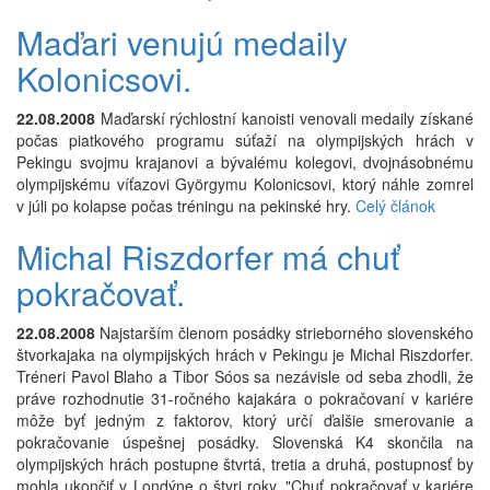
Maďari venujú medaily
Kolonicsovi.
22.08.2008
Maďarskí rýchlostní kanoisti venovali medaily získané
počas piatkového programu súťaží na olympijských hrách v
Pekingu svojmu krajanovi a bývalému kolegovi, dvojnásobnému
olympijskému víťazovi Györgymu Kolonicsovi, ktorý náhle zomrel
v júli po kolapse počas tréningu na pekinské hry.
Celý článok
Michal Riszdorfer má chuť
pokračovať.
22.08.2008
Najstarším členom posádky strieborného slovenského
štvorkajaka na olympijských hrách v Pekingu je Michal Riszdorfer.
Tréneri Pavol Blaho a Tibor Sóos sa nezávisle od seba zhodli, že
práve rozhodnutie 31-ročného kajakára o pokračovaní v kariére
môže byť jedným z faktorov, ktorý určí ďalšie smerovanie a
pokračovanie úspešnej posádky. Slovenská K4 skončila na
olympijských hrách postupne štvrtá, tretia a druhá, postupnosť by
mohla ukončiť v Londýne o štyri roky. "Chuť pokračovať v kariére