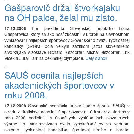
Gašparovič držal štvorkajaku
na OH palce, želal mu zlato.
17.12.2008
Pre prezidenta Slovenskej republiky Ivana
Gašparoviča, ktorý sa ako hosť zúčastnil v utorok na slávnostnom
vyhlasovaní najlepších športovcov Slovenského zväzu rýchlostnej
kanoistiky (SZRK), bola veľkým zážitkom jazda slovenského
štvorkajaka v zostave Richard Riszdorfer, Michal Riszdorfer, Erik
Vlček a Juraj Tarr na pekinskej olympiáde.
Celý článok
SAUŠ ocenila najlepších
akademických športovcov v
roku 2008.
17.12.2008
Slovenská asociácia univerzitného športu (SAUŠ) v
stredu v Bratislave ocenila 16 športovcov a 10 trénerov, ktorí sa v
roku 2008 podieľali na úspešných vystúpeniach slovenských
výprav na majstrovstvách sveta vysokoškolákov vo vodnom
slalome, rýchlostnej kanoistike, športovej streľbe a karate.