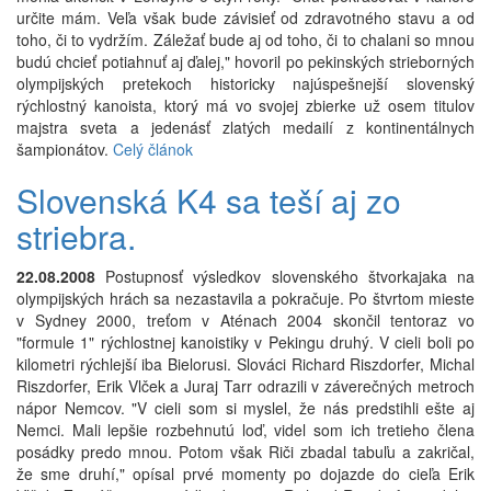
určite mám. Veľa však bude závisieť od zdravotného stavu a od
toho, či to vydržím. Záležať bude aj od toho, či to chalani so mnou
budú chcieť potiahnuť aj ďalej," hovoril po pekinských strieborných
olympijských pretekoch historicky najúspešnejší slovenský
rýchlostný kanoista, ktorý má vo svojej zbierke už osem titulov
majstra sveta a jedenásť zlatých medailí z kontinentálnych
šampionátov.
Celý článok
Slovenská K4 sa teší aj zo
striebra.
22.08.2008
Postupnosť výsledkov slovenského štvorkajaka na
olympijských hrách sa nezastavila a pokračuje. Po štvrtom mieste
v Sydney 2000, treťom v Aténach 2004 skončil tentoraz vo
"formule 1" rýchlostnej kanoistiky v Pekingu druhý. V cieli boli po
kilometri rýchlejší iba Bielorusi. Slováci Richard Riszdorfer, Michal
Riszdorfer, Erik Vlček a Juraj Tarr odrazili v záverečných metroch
nápor Nemcov. "V cieli som si myslel, že nás predstihli ešte aj
Nemci. Mali lepšie rozbehnutú loď, videl som ich tretieho člena
posádky predo mnou. Potom však Riči zbadal tabuľu a zakričal,
že sme druhí," opísal prvé momenty po dojazde do cieľa Erik