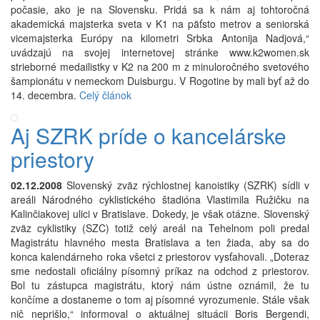
počasie, ako je na Slovensku. Pridá sa k nám aj tohtoročná
akademická majsterka sveta v K1 na päťsto metrov a seniorská
vicemajsterka Európy na kilometri Srbka Antonija Nadjová,“
uvádzajú na svojej internetovej stránke www.k2women.sk
strieborné medailistky v K2 na 200 m z minuloročného svetového
šampionátu v nemeckom Duisburgu. V Rogotine by mali byť až do
14. decembra.
Celý článok
Aj SZRK príde o kancelárske
priestory
02.12.2008
Slovenský zväz rýchlostnej kanoistiky (SZRK) sídli v
areáli Národného cyklistického štadióna Vlastimila Ružičku na
Kalinčiakovej ulici v Bratislave. Dokedy, je však otázne. Slovenský
zväz cyklistiky (SZC) totiž celý areál na Tehelnom poli predal
Magistrátu hlavného mesta Bratislava a ten žiada, aby sa do
konca kalendárneho roka všetci z priestorov vysťahovali. „Doteraz
sme nedostali oficiálny písomný príkaz na odchod z priestorov.
Bol tu zástupca magistrátu, ktorý nám ústne oznámil, že tu
končíme a dostaneme o tom aj písomné vyrozumenie. Stále však
nič neprišlo,“ informoval o aktuálnej situácii Boris Bergendi,