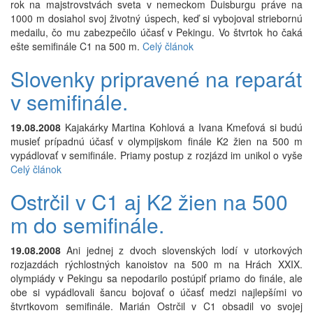
rok na majstrovstvách sveta v nemeckom Duisburgu práve na
1000 m dosiahol svoj životný úspech, keď si vybojoval striebornú
medailu, čo mu zabezpečilo účasť v Pekingu. Vo štvrtok ho čaká
ešte semifinále C1 na 500 m.
Celý článok
Slovenky pripravené na reparát
v semifinále.
19.08.2008
Kajakárky Martina Kohlová a Ivana Kmeťová si budú
musieť prípadnú účasť v olympijskom finále K2 žien na 500 m
vypádlovať v semifinále. Priamy postup z rozjázd im unikol o vyše
Celý článok
Ostrčil v C1 aj K2 žien na 500
m do semifinále.
19.08.2008
Ani jednej z dvoch slovenských lodí v utorkových
rozjazdách rýchlostných kanoistov na 500 m na Hrách XXIX.
olympiády v Pekingu sa nepodarilo postúpiť priamo do finále, ale
obe si vypádlovali šancu bojovať o účasť medzi najlepšími vo
štvrtkovom semifinále. Marián Ostrčil v C1 obsadil vo svojej