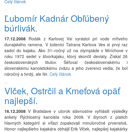
Celý článok
Ľubomír Kadnár Obľúbený
búrlivák.
17.12.2008
Rodák z Karlovej Vsi vyrástol pri vode mŕtveho
dunajského ramena. V lodenici Tatrana Karlova Ves si prvý raz
sadol do kajaku. Ako 31–ročný už na olympiáde v Mníchove v
roku 1972 sedel v štvorkajaku, ktorý skončil deviaty. Získal 26
československých titulov. Šéfoval československému i
slovenskému kanoistickému zväzu a jeho zverenci vedia, že bol
náročný a tvrdý, ale fér.
Celý článok
Vlček, Ostrčil a Kmeťová opäť
najlepší.
16.12.2008
V Bratislave v utorok slávnostne vyhlásili výsledky
ankety Rýchlostný kanoista roka 2008. V štyroch z piatich
hlavných kategórií si víťazi zopakovali minuloročné prvenstvá.
Honor najlepšieho kajakára obhájil Erik Vlček, najlepšej kajakárky