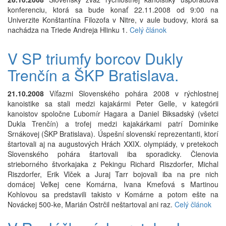
konferenciu, ktorá sa bude konať 22.11.2008 od 9:00 na
Univerzite Konštantína Filozofa v Nitre, v aule budovy, ktorá sa
nachádza na Triede Andreja Hlinku 1.
Celý článok
V SP triumfy borcov Dukly
Trenčín a ŠKP Bratislava.
21.10.2008
Víťazmi Slovenského pohára 2008 v rýchlostnej
kanoistike sa stali medzi kajakármi Peter Gelle, v kategórii
kanoistov spoločne Ľubomír Hagara a Daniel Biksadský (všetci
Dukla Trenčín) a trofej medzi kajakárkami patrí Dominike
Srnákovej (ŠKP Bratislava). Úspešní slovenskí reprezentanti, ktorí
štartovali aj na augustových Hrách XXIX. olympiády, v pretekoch
Slovenského pohára štartovali iba sporadicky. Členovia
strieborného štvorkajaka z Pekingu Richard Riszdorfer, Michal
Riszdorfer, Erik Vlček a Juraj Tarr bojovali iba na pre nich
domácej Veľkej cene Komárna, Ivana Kmeťová s Martinou
Kohlovou sa predstavili takisto v Komárne a potom ešte na
Nováckej 500-ke, Marián Ostrčil neštartoval ani raz.
Celý článok