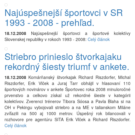
Najúspešnejší športovci v SR
1993 - 2008 - prehľad.
18.12.2008
Najúspešnejší športovci a športové kolektívy
Slovenskej republiky v rokoch 1993 - 2008:
Celý článok
Striebro prinieslo štvorkajaku
rekordný šiesty triumf v ankete.
18.12.2008
Komárňanský štvorkajak Richard Riszdorfer, Michal
Riszdorfer, Erik Vlček a Juraj Tarr obhájil v hlasovaní 110
športových novinárov v ankete Športovec roka 2008 minuloročné
prvenstvo a celkovo získal už rekordné šieste v kategórii
kolektívov. Zverenci trénerov Tibora Sóosa a Pavla Blaha si na
OH v Pekingu vybojovali striebro a na ME v talianskom Miláne
zvíťazili na 500 aj 1000 metrov. Úspešný rok bilancovali v
rozhovore pre agentúru SITA Erik Vlček a Richard Riszdorfer.
Celý článok