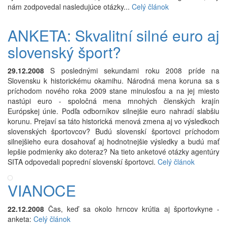
nám zodpovedal nasledujúce otázky...
Celý článok
ANKETA: Skvalitní silné euro aj
slovenský šport?
29.12.2008
S poslednými sekundami roku 2008 príde na
Slovensku k historickému okamihu. Národná mena koruna sa s
príchodom nového roka 2009 stane minulosťou a na jej miesto
nastúpi euro - spoločná mena mnohých členských krajín
Európskej únie. Podľa odborníkov silnejšie euro nahradí slabšiu
korunu. Prejaví sa táto historická menová zmena aj vo výsledkoch
slovenských športovcov? Budú slovenskí športovci príchodom
silnejšieho eura dosahovať aj hodnotnejšie výsledky a budú mať
lepšie podmienky ako doteraz? Na tieto anketové otázky agentúry
SITA odpovedali poprední slovenskí športovci.
Celý článok
VIANOCE
22.12.2008
Čas, keď sa okolo hrncov krútia aj športovkyne -
anketa:
Celý článok