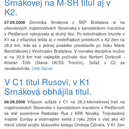
Srnákovej na M-SR titul aj v
K2.
07.09.2008
Dominika Srnáková z ŠKP Bratislava si na
víkendových majstrovstvách Slovenska v kanoistickom maratóne
v Piešťanoch vybojovala aj druhý titul. Po sobotňajšom triumfe v
K1 sa z víťazstva tešila aj v nedeľňajších pretekoch v K2 žien na
28,2 km, kde sa v jednej posádke predstavila po boku Márie
Bandžákovej z Vinohradov Bratislava. V rovnakej disciplíne mužov
si na 32,9 km trati najlepšie počínalo duo Norbert Dorkovič -
Kristián Tóth (Slávia UK/ŠS Trenčín). Súťaž v C2 sa
neuskutočnila.
Celý článok
V C1 titul Rusovi, v K1
Srnáková obhájila titul.
06.09.2008
Víťazom súťaže v C1 na 28,2-kilometrovej trati na
majstrovstvách Slovenska v kanoistickom maratóne v Piešťanoch
sa stal suverénne Radoslav Rus z KRK Nováky. Trojnásobný
majster Európy a vicemajster sveta z roku 2004 o viac ako 40
minút zdolal svojho klubového kolegu Ondreja Čižnára. V K1 žien