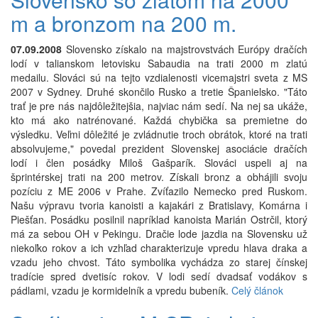
m a bronzom na 200 m.
07.09.2008
Slovensko získalo na majstrovstvách Európy dračích
lodí v talianskom letovisku Sabaudia na trati 2000 m zlatú
medailu. Slováci sú na tejto vzdialenosti vicemajstri sveta z MS
2007 v Sydney. Druhé skončilo Rusko a tretie Španielsko. "Táto
trať je pre nás najdôležitejšia, najviac nám sedí. Na nej sa ukáže,
kto má ako natrénované. Každá chybička sa premietne do
výsledku. Veľmi dôležité je zvládnutie troch obrátok, ktoré na trati
absolvujeme," povedal prezident Slovenskej asociácie dračích
lodí i člen posádky Miloš Gašparík. Slováci uspeli aj na
šprintérskej trati na 200 metrov. Získali bronz a obhájili svoju
pozíciu z ME 2006 v Prahe. Zvíťazilo Nemecko pred Ruskom.
Našu výpravu tvoria kanoisti a kajakári z Bratislavy, Komárna i
Piešťan. Posádku posilnil napríklad kanoista Marián Ostrčil, ktorý
má za sebou OH v Pekingu. Dračie lode jazdia na Slovensku už
niekoľko rokov a ich vzhľad charakterizuje vpredu hlava draka a
vzadu jeho chvost. Táto symbolika vychádza zo starej čínskej
tradície spred dvetisíc rokov. V lodi sedí dvadsať vodákov s
pádlami, vzadu je kormidelník a vpredu bubeník.
Celý článok