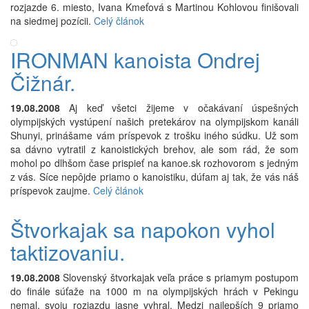
rozjazde 6. miesto, Ivana Kmeťová s Martinou Kohlovou finišovali
na siedmej pozícii.
Celý článok
IRONMAN kanoista Ondrej
Čižnár.
19.08.2008
Aj keď všetci žijeme v očakávaní úspešných
olympijských vystúpení našich pretekárov na olympijskom kanáli
Shunyi, prinášame vám príspevok z trošku iného súdku. Už som
sa dávno vytratil z kanoistických brehov, ale som rád, že som
mohol po dlhšom čase prispieť na kanoe.sk rozhovorom s jedným
z vás. Síce nepôjde priamo o kanoistiku, dúfam aj tak, že vás náš
príspevok zaujme.
Celý článok
Štvorkajak sa napokon vyhol
taktizovaniu.
19.08.2008
Slovenský štvorkajak veľa práce s priamym postupom
do finále súťaže na 1000 m na olympijských hrách v Pekingu
nemal, svoju rozjazdu jasne vyhral. Medzi najlepších 9 priamo