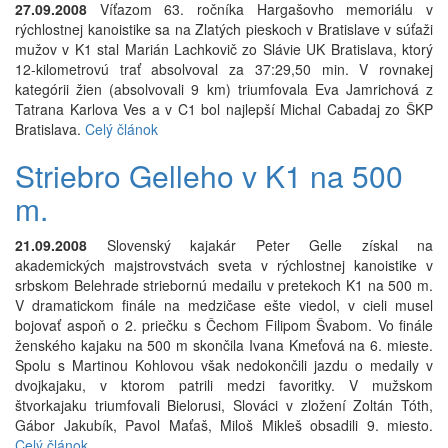
27.09.2008
Víťazom 63. ročníka Hargašovho memoriálu v
rýchlostnej kanoistike sa na Zlatých pieskoch v Bratislave v súťaži
mužov v K1 stal Marián Lachkovič zo Slávie UK Bratislava, ktorý
12-kilometrovú trať absolvoval za 37:29,50 min. V rovnakej
kategórii žien (absolvovali 9 km) triumfovala Eva Jamrichová z
Tatrana Karlova Ves a v C1 bol najlepší Michal Cabadaj zo ŠKP
Bratislava.
Celý článok
Striebro Gelleho v K1 na 500
m.
21.09.2008
Slovenský kajakár Peter Gelle získal na
akademických majstrovstvách sveta v rýchlostnej kanoistike v
srbskom Belehrade striebornú medailu v pretekoch K1 na 500 m.
V dramatickom finále na medzičase ešte viedol, v cieli musel
bojovať aspoň o 2. priečku s Čechom Filipom Švabom. Vo finále
ženského kajaku na 500 m skončila Ivana Kmeťová na 6. mieste.
Spolu s Martinou Kohlovou však nedokončili jazdu o medaily v
dvojkajaku, v ktorom patrili medzi favoritky. V mužskom
štvorkajaku triumfovali Bielorusi, Slováci v zložení Zoltán Tóth,
Gábor Jakubík, Pavol Maťaš, Miloš Mikleš obsadili 9. miesto.
Celý článok