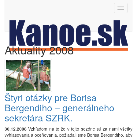
Toggle
navigati
Aktuality 2008
Štyri otázky pre Borisa
Bergendiho – generálneho
sekretára SZRK.
30.12.2008
Vzhľadom na to že v tejto sezóne sú za nami všetky
vyhlasovania a oceňovania, požiadali sme Borisa Bergendiho, aby