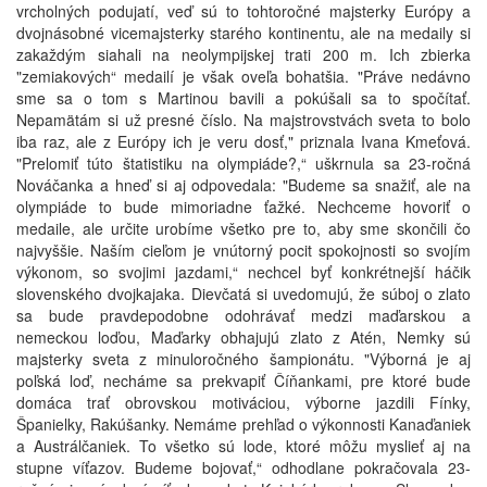
vrcholných podujatí, veď sú to tohtoročné majsterky Európy a
dvojnásobné vicemajsterky starého kontinentu, ale na medaily si
zakaždým siahali na neolympijskej trati 200 m. Ich zbierka
"zemiakových“ medailí je však oveľa bohatšia. "Práve nedávno
sme sa o tom s Martinou bavili a pokúšali sa to spočítať.
Nepamätám si už presné číslo. Na majstrovstvách sveta to bolo
iba raz, ale z Európy ich je veru dosť," priznala Ivana Kmeťová.
"Prelomiť túto štatistiku na olympiáde?,“ uškrnula sa 23-ročná
Nováčanka a hneď si aj odpovedala: "Budeme sa snažiť, ale na
olympiáde to bude mimoriadne ťažké. Nechceme hovoriť o
medaile, ale určite urobíme všetko pre to, aby sme skončili čo
najvyššie. Naším cieľom je vnútorný pocit spokojnosti so svojím
výkonom, so svojimi jazdami,“ nechcel byť konkrétnejší háčik
slovenského dvojkajaka. Dievčatá si uvedomujú, že súboj o zlato
sa bude pravdepodobne odohrávať medzi maďarskou a
nemeckou loďou, Maďarky obhajujú zlato z Atén, Nemky sú
majsterky sveta z minuloročného šampionátu. "Výborná je aj
poľská loď, necháme sa prekvapiť Číňankami, pre ktoré bude
domáca trať obrovskou motiváciou, výborne jazdili Fínky,
Španielky, Rakúšanky. Nemáme prehľad o výkonnosti Kanaďaniek
a Austrálčaniek. To všetko sú lode, ktoré môžu myslieť aj na
stupne víťazov. Budeme bojovať,“ odhodlane pokračovala 23-