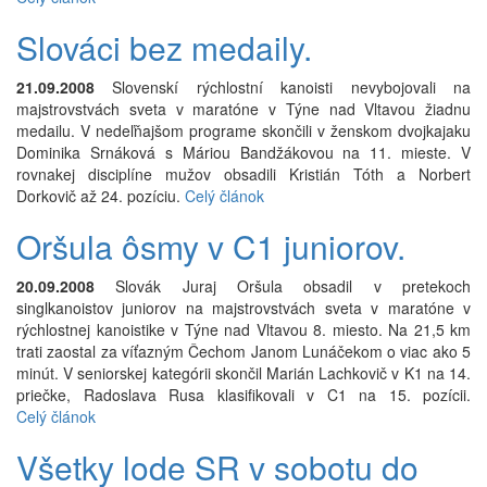
Slováci bez medaily.
21.09.2008
Slovenskí rýchlostní kanoisti nevybojovali na
majstrovstvách sveta v maratóne v Týne nad Vltavou žiadnu
medailu. V nedeľňajšom programe skončili v ženskom dvojkajaku
Dominika Srnáková s Máriou Bandžákovou na 11. mieste. V
rovnakej disciplíne mužov obsadili Kristián Tóth a Norbert
Dorkovič až 24. pozíciu.
Celý článok
Oršula ôsmy v C1 juniorov.
20.09.2008
Slovák Juraj Oršula obsadil v pretekoch
singlkanoistov juniorov na majstrovstvách sveta v maratóne v
rýchlostnej kanoistike v Týne nad Vltavou 8. miesto. Na 21,5 km
trati zaostal za víťazným Čechom Janom Lunáčekom o viac ako 5
minút. V seniorskej kategórii skončil Marián Lachkovič v K1 na 14.
priečke, Radoslava Rusa klasifikovali v C1 na 15. pozícii.
Celý článok
Všetky lode SR v sobotu do