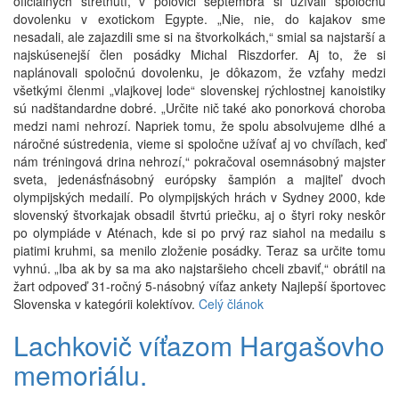
oficiálnych stretnutí, v polovici septembra si užívali spoločnú
dovolenku v exotickom Egypte. „Nie, nie, do kajakov sme
nesadali, ale zajazdili sme si na štvorkolkách,“ smial sa najstarší a
najskúsenejší člen posádky Michal Riszdorfer. Aj to, že si
naplánovali spoločnú dovolenku, je dôkazom, že vzťahy medzi
všetkými členmi „vlajkovej lode“ slovenskej rýchlostnej kanoistiky
sú nadštandardne dobré. „Určite nič také ako ponorková choroba
medzi nami nehrozí. Napriek tomu, že spolu absolvujeme dlhé a
náročné sústredenia, vieme si spoločne užívať aj vo chvíľach, keď
nám tréningová drina nehrozí,“ pokračoval osemnásobný majster
sveta, jedenásťnásobný európsky šampión a majiteľ dvoch
olympijských medailí. Po olympijských hrách v Sydney 2000, kde
slovenský štvorkajak obsadil štvrtú priečku, aj o štyri roky neskôr
po olympiáde v Aténach, kde si po prvý raz siahol na medailu s
piatimi kruhmi, sa menilo zloženie posádky. Teraz sa určite tomu
vyhnú. „Iba ak by sa ma ako najstaršieho chceli zbaviť,“ obrátil na
žart odpoveď 31-ročný 5-násobný víťaz ankety Najlepší športovec
Slovenska v kategórii kolektívov.
Celý článok
Lachkovič víťazom Hargašovho
memoriálu.