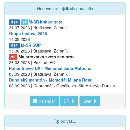
Nedávne a najbližšie podujatia
M-SR krátke trate
MSR
SP
31.07.2026 | Bratislava, Zemník
Grape festival 2026
14.08.2026
M-SR SUP
MSR
15.08.2026 | Bratislava, Zemník
Majstrovstvá sveta seniorov
MS
26.08.2026 | Poznaň, POL
Pohár Slávie UK - Memoriál Jána Matochu
05.09.2026 | Bratislava, Zemník
Dunajský maratón - Memoriál Milana Rosu
06.09.2026 | Dobrohošť - Gabčíkovo, Staré koryto Dunaja
Kalendár
SR
Svet
Tip od vás...