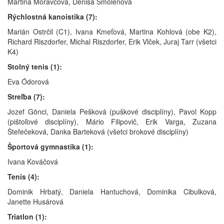
Martina Moravcová, Denisa Smolenová
Rýchlostná kanoistika (7):
Marián Ostrčil (C1), Ivana Kmeťová, Martina Kohlová (obe K2),
Richard Riszdorfer, Michal Riszdorfer, Erik Vlček, Juraj Tarr (všetci
K4)
Stolný tenis (1):
Eva Ódorová
Streľba (7):
Jozef Gönci, Daniela Pešková (puškové disciplíny), Pavol Kopp
(pištoľové disciplíny), Mário Filipovič, Erik Varga, Zuzana
Štefečeková, Danka Barteková (všetci brokové disciplíny)
Športová gymnastika (1):
Ivana Kováčová
Tenis (4):
Dominik Hrbatý, Daniela Hantuchová, Dominika Cibulková,
Janette Husárová
Triatlon (1):