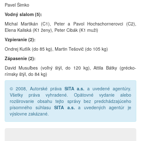
Pavel Šimko
Vodný slalom (5):
Michal Martikán (C1), Peter a Pavol Hochschornerovci (C2),
Elena Kaliská (K1 ženy), Peter Cibák (K1 muži)
Vzpieranie (2):
Ondrej Kutlík (do 85 kg), Martin Tešovič (do 105 kg)
Zápasenie (2):
David Musuľbes (voľný štýl, do 120 kg), Attila Bátky (grécko-
rímsky štýl, do 84 kg)
© 2008, Autorské práva
SITA a.s.
a uvedené agentúry.
Všetky práva vyhradené. Opätovné vydanie alebo
rozširovanie obsahu tejto správy bez predchádzajúceho
písomného súhlasu
SITA a.s.
a uvedených agentúr je
výslovne zakázané.