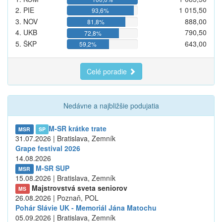
2. PIE
1 015,50
93,6%
3. NOV
888,00
81,8%
4. UKB
790,50
72,8%
5. ŠKP
643,00
59,2%
Celé poradie
Nedávne a najbližšie podujatia
M-SR krátke trate
MSR
SP
31.07.2026 | Bratislava, Zemník
Grape festival 2026
14.08.2026
M-SR SUP
MSR
15.08.2026 | Bratislava, Zemník
Majstrovstvá sveta seniorov
MS
26.08.2026 | Poznaň, POL
Pohár Slávie UK - Memoriál Jána Matochu
05.09.2026 | Bratislava, Zemník