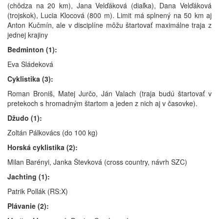
(chôdza na 20 km), Jana Velďáková (diaľka), Dana Velďáková
(trojskok), Lucia Klocová (800 m). Limit má splnený na 50 km aj
Anton Kučmín, ale v disciplíne môžu štartovať maximálne traja z
jednej krajiny
Bedminton (1):
Eva Sládeková
Cyklistika (3):
Roman Broniš, Matej Jurčo, Ján Valach (traja budú štartovať v
pretekoch s hromadným štartom a jeden z nich aj v časovke).
Džudo (1):
Zoltán Pálkovács (do 100 kg)
Horská cyklistika (2):
Milan Barényi, Janka Števková (cross country, návrh SZC)
Jachting (1):
Patrik Pollák (RS:X)
Plávanie (2):