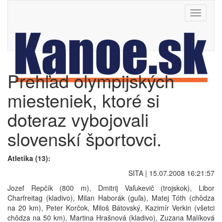
Toggle
navigati
Prehľad olympijských
miesteniek, ktoré si
doteraz vybojovali
slovenskí športovci.
Atletika (13):
SITA | 15.07.2008 16:21:57
Jozef Repčík (800 m), Dmitrij Vaľukevič (trojskok), Libor
Charfreitag (kladivo), Milan Haborák (guľa), Matej Tóth (chôdza
na 20 km), Peter Korčok, Miloš Bátovský, Kazimír Verkin (všetci
chôdza na 50 km), Martina Hrašnová (kladivo), Zuzana Malíková