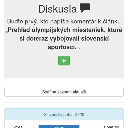
Diskusia
Buďte prvý, kto napíše komentár k článku
„
Prehľad olympijských miesteniek, ktoré
si doteraz vybojovali slovenskí
športovci.
“.
Späť na zoznam aktualít
Slovenský pohár 2025
1. KOM
1 085,50
100,0%