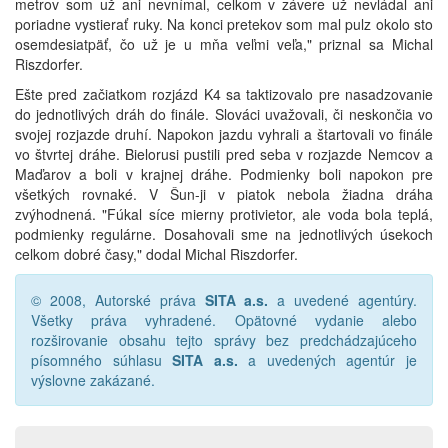
metrov som už ani nevnímal, celkom v závere už nevládal ani
poriadne vystierať ruky. Na konci pretekov som mal pulz okolo sto
osemdesiatpäť, čo už je u mňa veľmi veľa," priznal sa Michal
Riszdorfer.
Ešte pred začiatkom rozjázd K4 sa taktizovalo pre nasadzovanie
do jednotlivých dráh do finále. Slováci uvažovali, či neskončia vo
svojej rozjazde druhí. Napokon jazdu vyhrali a štartovali vo finále
vo štvrtej dráhe. Bielorusi pustili pred seba v rozjazde Nemcov a
Maďarov a boli v krajnej dráhe. Podmienky boli napokon pre
všetkých rovnaké. V Šun-ji v piatok nebola žiadna dráha
zvýhodnená. "Fúkal síce mierny protivietor, ale voda bola teplá,
podmienky regulárne. Dosahovali sme na jednotlivých úsekoch
celkom dobré časy," dodal Michal Riszdorfer.
© 2008, Autorské práva
SITA a.s.
a uvedené agentúry.
Všetky práva vyhradené. Opätovné vydanie alebo
rozširovanie obsahu tejto správy bez predchádzajúceho
písomného súhlasu
SITA a.s.
a uvedených agentúr je
výslovne zakázané.