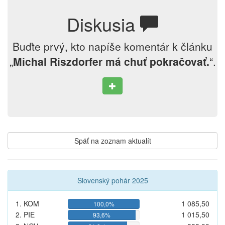
Diskusia
Buďte prvý, kto napíše komentár k článku
„
Michal Riszdorfer má chuť pokračovať.
“.
Späť na zoznam aktualít
Slovenský pohár 2025
1. KOM
1 085,50
100,0%
2. PIE
1 015,50
93,6%