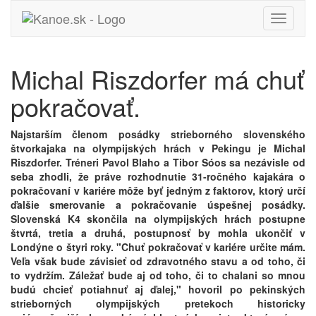
Toggle
navigati
Michal Riszdorfer má chuť
pokračovať.
Najstarším členom posádky strieborného slovenského
štvorkajaka na olympijských hrách v Pekingu je Michal
Riszdorfer. Tréneri Pavol Blaho a Tibor Sóos sa nezávisle od
seba zhodli, že práve rozhodnutie 31-ročného kajakára o
pokračovaní v kariére môže byť jedným z faktorov, ktorý určí
ďalšie smerovanie a pokračovanie úspešnej posádky.
Slovenská K4 skončila na olympijských hrách postupne
štvrtá, tretia a druhá, postupnosť by mohla ukončiť v
Londýne o štyri roky. "Chuť pokračovať v kariére určite mám.
Veľa však bude závisieť od zdravotného stavu a od toho, či
to vydržím. Záležať bude aj od toho, či to chalani so mnou
budú chcieť potiahnuť aj ďalej," hovoril po pekinských
strieborných olympijských pretekoch historicky