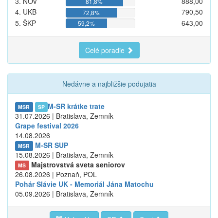
3. NOV
888,00
81,8%
4. UKB
790,50
72,8%
5. ŠKP
643,00
59,2%
Celé poradie
Nedávne a najbližšie podujatia
M-SR krátke trate
MSR
SP
31.07.2026 | Bratislava, Zemník
Grape festival 2026
14.08.2026
M-SR SUP
MSR
15.08.2026 | Bratislava, Zemník
Majstrovstvá sveta seniorov
MS
26.08.2026 | Poznaň, POL
Pohár Slávie UK - Memoriál Jána Matochu
05.09.2026 | Bratislava, Zemník