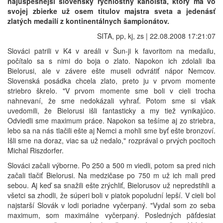
najúspešnejší slovenský rýchlostný kanoista, ktorý má vo
svojej zbierke už osem titulov majstra sveta a jedenásť
zlatých medailí z kontinentálnych šampionátov.
SITA, pp, kj, zs | 22.08.2008 17:21:07
Slováci patrili v K4 v areáli v Šun-ji k favoritom na medailu,
počítalo sa s nimi do boja o zlato. Napokon ich zdolali iba
Bielorusi, ale v závere ešte museli odvrátiť nápor Nemcov.
Slovenská posádka chcela zlato, preto ju v prvom momente
striebro škrelo. "V prvom momente sme boli v cieli trocha
nahnevaní, že sme nedokázali vyhrať. Potom sme si však
uvedomili, že Bielorusi išli fantasticky a my tiež vynikajúco.
Odviedli sme maximum práce. Napokon sa tešíme aj zo striebra,
lebo sa na nás tlačili ešte aj Nemci a mohli sme byť ešte bronzoví.
Išli sme na doraz, viac sa už nedalo," rozprával o prvých pocitoch
Michal Riszdorfer.
Slováci začali výborne. Po 250 a 500 m viedli, potom sa pred nich
začali tlačiť Bielorusi. Na medzičase po 750 m už ich mali pred
sebou. Aj keď sa snažili ešte zrýchliť, Bielorusov už nepredstihli a
všetci sa zhodli, že súperi boli v piatok popoludní lepší. V cieli bol
najstarší Slovák v lodi poriadne vyčerpaný. "Vydal som zo seba
maximum, som maximálne vyčerpaný. Posledných päťdesiat