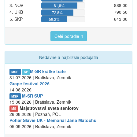
3. NOV
888,00
81,8%
4. UKB
790,50
72,8%
5. ŠKP
643,00
59,2%
Celé poradie
Nedávne a najbližšie podujatia
M-SR krátke trate
MSR
SP
31.07.2026 | Bratislava, Zemník
Grape festival 2026
14.08.2026
M-SR SUP
MSR
15.08.2026 | Bratislava, Zemník
Majstrovstvá sveta seniorov
MS
26.08.2026 | Poznaň, POL
Pohár Slávie UK - Memoriál Jána Matochu
05.09.2026 | Bratislava, Zemník