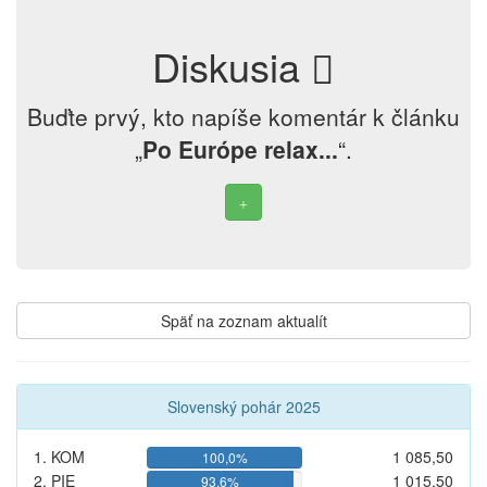
Diskusia
Buďte prvý, kto napíše komentár k článku
„
Po Európe relax...
“.
Späť na zoznam aktualít
Slovenský pohár 2025
1. KOM
1 085,50
100,0%
2. PIE
1 015,50
93,6%