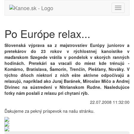
Toggle
navigati
Po Európe relax...
Slovenská výprava sa z majstrovstiev Európy juniorov a
pretekárov do 23 rokov v rýchlostnej kanoistike v
maďarskom Szegede vrátila v pondelok v skorých ranných
hodinách. Pretekári sa vracali do miest kde trénujú -
Komárno, Bratislava, Šamorín, Trenčín, Piešťany, Nováky. V
týchto dňoch niektorí z nich ešte aktívne odpočívajú a
relaxujú, napríklad ako Juraj Baránek, Miroslav Mičo a Andrej
Divinec na sústredení v Nitrianskom Rudne. Nasledujúce
fotky nám poslali z relaxu pri chytaní rýb.
22.07.2008 11:32:00
Ďakujeme za pekný príspevok na našu stránku.