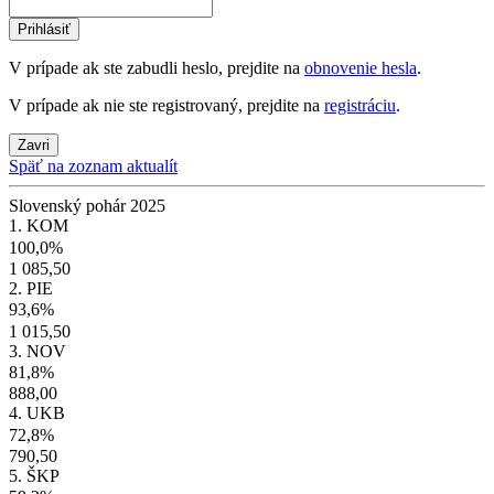
Prihlásiť
V prípade ak ste zabudli heslo, prejdite na
obnovenie hesla
.
V prípade ak nie ste registrovaný, prejdite na
registráciu
.
Zavri
Späť na zoznam aktualít
Slovenský pohár 2025
1. KOM
100,0%
1 085,50
2. PIE
93,6%
1 015,50
3. NOV
81,8%
888,00
4. UKB
72,8%
790,50
5. ŠKP