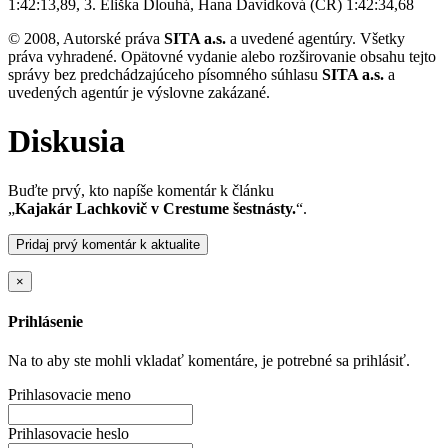
1:42:13,89, 3. Eliška Dlouhá, Hana Davidková (ČR) 1:42:34,68
© 2008, Autorské práva
SITA a.s.
a uvedené agentúry. Všetky
práva vyhradené. Opätovné vydanie alebo rozširovanie obsahu tejto
správy bez predchádzajúceho písomného súhlasu
SITA a.s.
a
uvedených agentúr je výslovne zakázané.
Diskusia
Buďte prvý, kto napíše komentár k článku
„
Kajakár Lachkovič v Crestume šestnásty.
“.
Pridaj prvý komentár k aktualite
×
Prihlásenie
Na to aby ste mohli vkladať komentáre, je potrebné sa prihlásiť.
Prihlasovacie meno
Prihlasovacie heslo