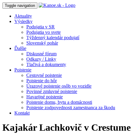
Toggle navigation
Aktuality
Výsledky
Podujatia v SR
Podujatia vo svete
Týždenný kalendár podujatí
Slovenský pohár
Ďalšie
Diskusné fórum
Odkazy / Linky
Tlačivá a dokumenty
Poistenie
Cestovné poistenie
Poistenie do hôr
Úrazové poistenie osôb vo vozidle
Povinné zmluvné poistenie
Havarijné poistenie
Poistenie domu, bytu a domácnosti
Poistenie zodpovednosti zamestnanca za škodu
Kontakt
Kajakár Lachkovič v Crestume