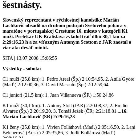
šestnásty.
Slovenský reprezentant v rýchlostnej kanoistike Marián
Lachkovič obsadil na druhom podujatí Svetového pohára v
maratóne v portugalskej Crestume 16. miesto v kategórii K1
muži. Pretekár UK Bratislava zvládol trať dlhú 30,1 km za
2:29:16,23 h a za víťazným Antonym Scottom z JAR zaostal o
viac ako deväť minút.
SITA | 13.07.2008 15:06:55
Výsledky - sobota:
C1 muži (25,8 km): 1. Pedro Areal (Šp.) 2:10:54,95, 2. Attila Györe
(Maď.) 2:12:00,36, 3. David Mascato (Šp.) 2:12:59,64
C1 juniori (21,5 km): 1. Juan Villanueva (ŠP.) 1:50:24,86
K1 muži (30,1 km): 1. Antony Stott (JAR) 2:20:08,37, 2. Emilio
Alvarez (Šp.) 2:20:19,20, 3. Tomáš Ježek (ČR) 2:21:18,81,...
16.
Marián Lachkovič (SR) 2:29:16,23
K1 ženy (25,8 km): 1. Vivien Folláthová (Maď.) 2:05:16,50, 2. Lani
Belcherová (Austr.) 2:05:35,86, 3. Judit Kollárová (Maď.)