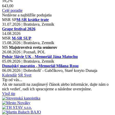
59,2%
643,00
Celé poradie
Nedávne a najbližšie podujatia
MSR
SP
M-SR krátke trate
31.07.2026 | Bratislava, Zemník
Grape festival 2026
14.08.2026
MSR
M-SR SUP
15.08.2026 | Bratislava, Zemník
MS
Majstrovstvá sveta seniorov
26.08.2026 | Poznaň, POL
Pohár Slávie UK - Memoriál Jána Matochu
05.09.2026 | Bratislava, Zemník
Dunajský maratón - Memoriál Milana Rosu
06.09.2026 | Dobrohošť - Gabčíkovo, Staré koryto Dunaja
Kalendár
SR
Svet
Tip od vás...
Ak ste narazili na zaujímavý článok alebo informácie, dajte nám o
nich vedieť, radi ich spracujeme a následne uverejníme.
Vlož tip