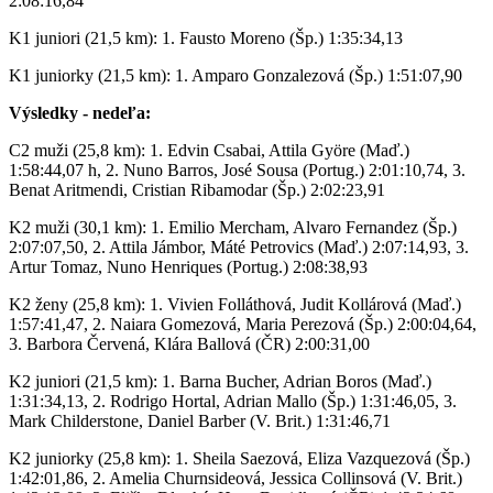
2:08:16,84
K1 juniori (21,5 km): 1. Fausto Moreno (Šp.) 1:35:34,13
K1 juniorky (21,5 km): 1. Amparo Gonzalezová (Šp.) 1:51:07,90
Výsledky - nedeľa:
C2 muži (25,8 km): 1. Edvin Csabai, Attila Györe (Maď.)
1:58:44,07 h, 2. Nuno Barros, José Sousa (Portug.) 2:01:10,74, 3.
Benat Aritmendi, Cristian Ribamodar (Šp.) 2:02:23,91
K2 muži (30,1 km): 1. Emilio Mercham, Alvaro Fernandez (Šp.)
2:07:07,50, 2. Attila Jámbor, Máté Petrovics (Maď.) 2:07:14,93, 3.
Artur Tomaz, Nuno Henriques (Portug.) 2:08:38,93
K2 ženy (25,8 km): 1. Vivien Folláthová, Judit Kollárová (Maď.)
1:57:41,47, 2. Naiara Gomezová, Maria Perezová (Šp.) 2:00:04,64,
3. Barbora Červená, Klára Ballová (ČR) 2:00:31,00
K2 juniori (21,5 km): 1. Barna Bucher, Adrian Boros (Maď.)
1:31:34,13, 2. Rodrigo Hortal, Adrian Mallo (Šp.) 1:31:46,05, 3.
Mark Childerstone, Daniel Barber (V. Brit.) 1:31:46,71
K2 juniorky (25,8 km): 1. Sheila Saezová, Eliza Vazquezová (Šp.)
1:42:01,86, 2. Amelia Churnsideová, Jessica Collinsová (V. Brit.)