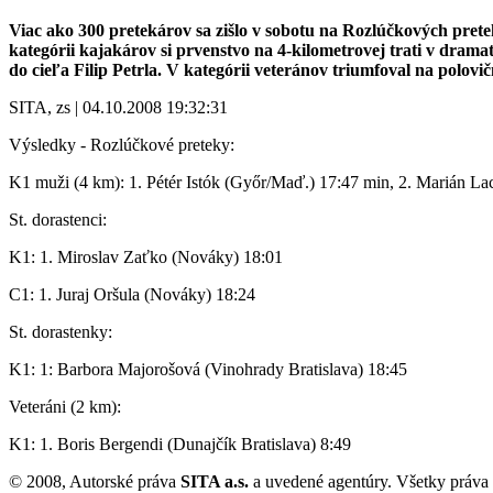
Viac ako 300 pretekárov sa zišlo v sobotu na Rozlúčkových prete
kategórii kajakárov si prvenstvo na 4-kilometrovej trati v dra
do cieľa Filip Petrla. V kategórii veteránov triumfoval na polov
SITA, zs | 04.10.2008 19:32:31
Výsledky - Rozlúčkové preteky:
K1 muži (4 km): 1. Pétér Istók (Győr/Maď.) 17:47 min, 2. Marián Lach
St. dorastenci:
K1: 1. Miroslav Zaťko (Nováky) 18:01
C1: 1. Juraj Oršula (Nováky) 18:24
St. dorastenky:
K1: 1: Barbora Majorošová (Vinohrady Bratislava) 18:45
Veteráni (2 km):
K1: 1. Boris Bergendi (Dunajčík Bratislava) 8:49
© 2008, Autorské práva
SITA a.s.
a uvedené agentúry. Všetky práva