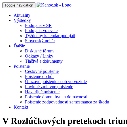
Toggle navigation
Aktuality
Výsledky
Podujatia v SR
Podujatia vo svete
Týždenný kalendár podujatí
Slovenský pohár
Ďalšie
Diskusné fórum
Odkazy / Linky
Tlačivá a dokumenty
Poistenie
Cestovné poistenie
Poistenie do hôr
Úrazové poistenie osôb vo vozidle
Povinné zmluvné poistenie
Havarijné poistenie
Poistenie domu, bytu a domácnosti
Poistenie zodpovednosti zamestnanca za škodu
Kontakt
V Rozlúčkových pretekoch triu