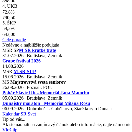
888,00
4. UKB
72,8%
790,50
5. ŠKP
59,2%
643,00
Celé poradie
Nedávne a najbližšie podujatia
MSR
SP
M-SR krátke trate
31.07.2026 | Bratislava, Zemník
Grape festival 2026
14.08.2026
MSR
M-SR SUP
15.08.2026 | Bratislava, Zemník
MS
Majstrovstvá sveta seniorov
26.08.2026 | Poznaň, POL
Pohár Slávie UK - Memoriál Jána Matochu
05.09.2026 | Bratislava, Zemník
Dunajský maratón - Memoriál Milana Rosu
06.09.2026 | Dobrohošť - Gabčíkovo, Staré koryto Dunaja
Kalendár
SR
Svet
Tip od vás...
Ak ste narazili na zaujímavý článok alebo informácie, dajte nám o nic
Vlož tip