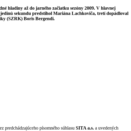
dné hladiny až do jarného začiatku sezóny 2009. V hlavnej
 jedinú sekundu predstihol Mariána Lachkoviča, tretí dopádloval
stiky (SZRK) Boris Bergendi.
 bez predchádzajúceho písomného súhlasu
SITA a.s.
a uvedených