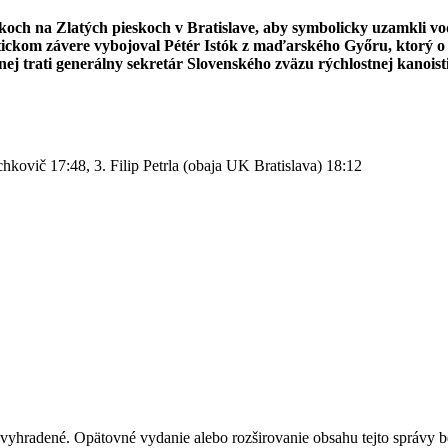
koch na Zlatých pieskoch v Bratislave, aby symbolicky uzamkli vo
matickom závere vybojoval Pétér Istók z maďarského Győru, ktorý o
ičnej trati generálny sekretár Slovenského zväzu rýchlostnej kanoi
kovič 17:48, 3. Filip Petrla (obaja UK Bratislava) 18:12
 vyhradené. Opätovné vydanie alebo rozširovanie obsahu tejto správy