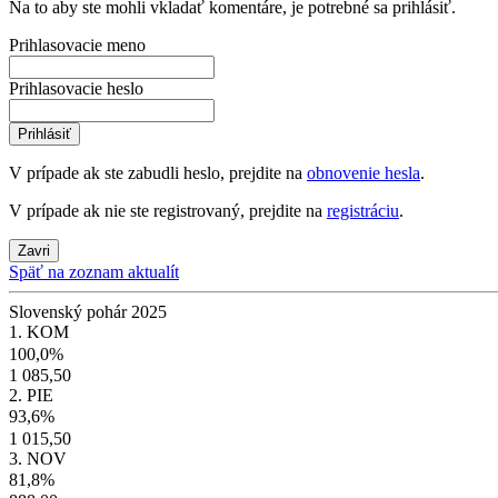
Na to aby ste mohli vkladať komentáre, je potrebné sa prihlásiť.
Prihlasovacie meno
Prihlasovacie heslo
Prihlásiť
V prípade ak ste zabudli heslo, prejdite na
obnovenie hesla
.
V prípade ak nie ste registrovaný, prejdite na
registráciu
.
Zavri
Späť na zoznam aktualít
Slovenský pohár 2025
1. KOM
100,0%
1 085,50
2. PIE
93,6%
1 015,50
3. NOV
81,8%