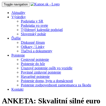
Toggle navigation
Aktuality
Výsledky
Podujatia v SR
Podujatia vo svete
Týždenný kalendár podujatí
Slovenský pohár
Ďalšie
Diskusné fórum
Odkazy / Linky
Tlačivá a dokumenty
Poistenie
Cestovné poistenie
Poistenie do hôr
Úrazové poistenie osôb vo vozidle
Povinné zmluvné poistenie
Havarijné poistenie
Poistenie domu, bytu a domácnosti
Poistenie zodpovednosti zamestnanca za škodu
Kontakt
ANKETA: Skvalitní silné euro