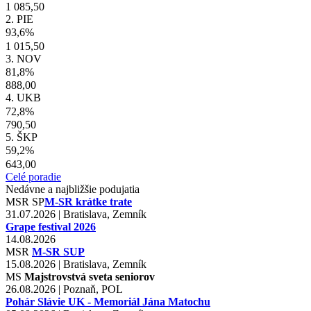
1 085,50
2. PIE
93,6%
1 015,50
3. NOV
81,8%
888,00
4. UKB
72,8%
790,50
5. ŠKP
59,2%
643,00
Celé poradie
Nedávne a najbližšie podujatia
MSR
SP
M-SR krátke trate
31.07.2026 | Bratislava, Zemník
Grape festival 2026
14.08.2026
MSR
M-SR SUP
15.08.2026 | Bratislava, Zemník
MS
Majstrovstvá sveta seniorov
26.08.2026 | Poznaň, POL
Pohár Slávie UK - Memoriál Jána Matochu