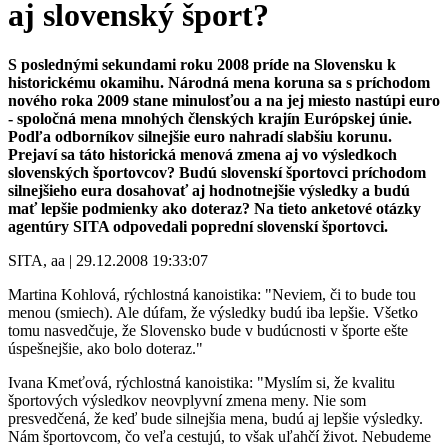
aj slovenský šport?
S poslednými sekundami roku 2008 príde na Slovensku k
historickému okamihu. Národná mena koruna sa s príchodom
nového roka 2009 stane minulosťou a na jej miesto nastúpi euro
- spoločná mena mnohých členských krajín Európskej únie.
Podľa odborníkov silnejšie euro nahradí slabšiu korunu.
Prejaví sa táto historická menová zmena aj vo výsledkoch
slovenských športovcov? Budú slovenskí športovci príchodom
silnejšieho eura dosahovať aj hodnotnejšie výsledky a budú
mať lepšie podmienky ako doteraz? Na tieto anketové otázky
agentúry SITA odpovedali poprední slovenskí športovci.
SITA, aa | 29.12.2008 19:33:07
Martina Kohlová, rýchlostná kanoistika: "Neviem, či to bude tou
menou (smiech). Ale dúfam, že výsledky budú iba lepšie. Všetko
tomu nasvedčuje, že Slovensko bude v budúcnosti v športe ešte
úspešnejšie, ako bolo doteraz."
Ivana Kmeťová, rýchlostná kanoistika: "Myslím si, že kvalitu
športových výsledkov neovplyvní zmena meny. Nie som
presvedčená, že keď bude silnejšia mena, budú aj lepšie výsledky.
Nám športovcom, čo veľa cestujú, to však uľahčí život. Nebudeme