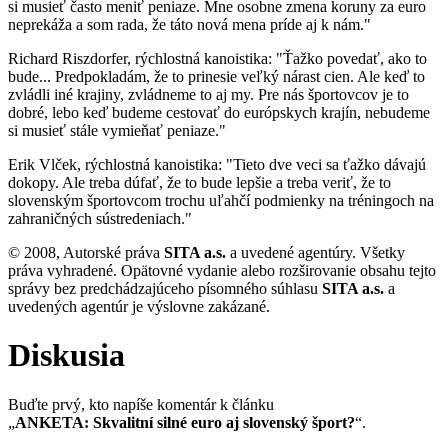
si musieť často meniť peniaze. Mne osobne zmena koruny za euro
neprekáža a som rada, že táto nová mena príde aj k nám."
Richard Riszdorfer, rýchlostná kanoistika: "Ťažko povedať, ako to
bude... Predpokladám, že to prinesie veľký nárast cien. Ale keď to
zvládli iné krajiny, zvládneme to aj my. Pre nás športovcov je to
dobré, lebo keď budeme cestovať do európskych krajín, nebudeme
si musieť stále vymieňať peniaze."
Erik Vlček, rýchlostná kanoistika: "Tieto dve veci sa ťažko dávajú
dokopy. Ale treba dúfať, že to bude lepšie a treba veriť, že to
slovenským športovcom trochu uľahčí podmienky na tréningoch na
zahraničných sústredeniach."
© 2008, Autorské práva
SITA a.s.
a uvedené agentúry. Všetky
práva vyhradené. Opätovné vydanie alebo rozširovanie obsahu tejto
správy bez predchádzajúceho písomného súhlasu
SITA a.s.
a
uvedených agentúr je výslovne zakázané.
Diskusia
Buďte prvý, kto napíše komentár k článku
„
ANKETA: Skvalitní silné euro aj slovenský šport?
“.