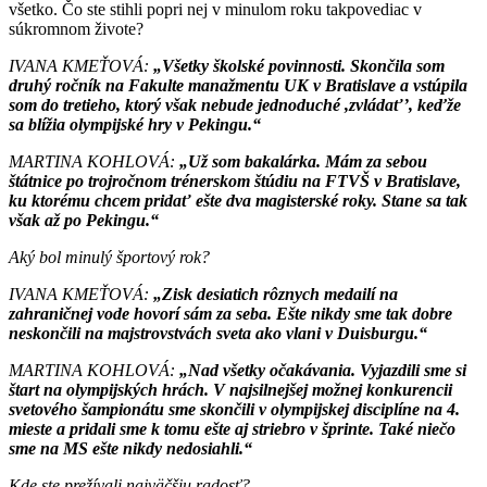
všetko. Čo ste stihli popri nej v minulom roku takpovediac v
súkromnom živote?
IVANA KMEŤOVÁ:
„Všetky školské povinnosti. Skončila som
druhý ročník na Fakulte manažmentu UK v Bratislave a vstúpila
som do tretieho, ktorý však nebude jednoduché ,zvládať’, keďže
sa blížia olympijské hry v Pekingu.“
MARTINA KOHLOVÁ:
„Už som bakalárka. Mám za sebou
štátnice po trojročnom trénerskom štúdiu na FTVŠ v Bratislave,
ku ktorému chcem pridať ešte dva magisterské roky. Stane sa tak
však až po Pekingu.“
Aký bol minulý športový rok?
IVANA KMEŤOVÁ:
„Zisk desiatich rôznych medailí na
zahraničnej vode hovorí sám za seba. Ešte nikdy sme tak dobre
neskončili na majstrovstvách sveta ako vlani v Duisburgu.“
MARTINA KOHLOVÁ:
„Nad všetky očakávania. Vyjazdili sme si
štart na olympijských hrách. V najsilnejšej možnej konkurencii
svetového šampionátu sme skončili v olympijskej disciplíne na 4.
mieste a pridali sme k tomu ešte aj striebro v šprinte. Také niečo
sme na MS ešte nikdy nedosiahli.“
Kde ste prežívali najväčšiu radosť?