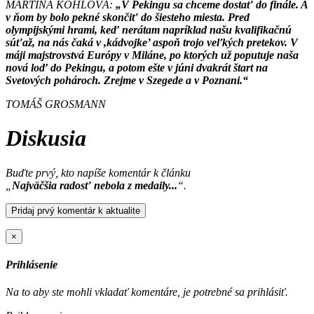
MARTINA KOHLOVÁ:
„V Pekingu sa chceme dostať do finále. A
v ňom by bolo pekné skončiť do šiesteho miesta. Pred
olympijskými hrami, keď nerátam napríklad našu kvalifikačnú
súťaž, na nás čaká v ,kádvojke’ aspoň trojo veľkých pretekov. V
máji majstrovstvá Európy v Miláne, po ktorých už poputuje naša
nová loď do Pekingu, a potom ešte v júni dvakrát štart na
Svetových pohároch. Zrejme v Szegede a v Poznani.“
TOMÁŠ GROSMANN
Diskusia
Buďte prvý, kto napíše komentár k článku
„
Najväčšia radosť nebola z medaily...
“.
Pridaj prvý komentár k aktualite
×
Prihlásenie
Na to aby ste mohli vkladať komentáre, je potrebné sa prihlásiť.