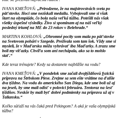
IVANA KMEŤOVÁ:
„Prirodzene, že na majstrovstvách sveta po
päťstovke. Hoci sme nezískali medailu. Vybojovali sme si však
štart na olympiáde, čo bola naša veľká túžba. Potešili nás však
všetky úspešné výsledky. Živo si spomínam aj na náš veľký
posledný triumf na ME do 23 rokov v Belehrade.“
MARTINA KOHLOVÁ:
„Ohromné pocity som mala po päťstovke
na Svetovom pohári v Szegede. Prežívala som tam šok. Vždy sme si
mysleli, že v Maďarsku môžu vyhrávať iba Maďarky. A zrazu sme
boli my víťazky. Chvíľu som ani nechápala, ako sa to mohlo
stať.“
Kde teraz trénujete? Kedy sa dostanete najbližšie na vodu?
IVANA KMEŤOVÁ:
„V pondelok sme začali dvojtýždňovú fyzickú
prípravu na Štrbskom Plese. Zrejme sa sem ešte vrátime na ďalšie
dva týždne. Na vodu do amerického San Diega, kde sme boli už aj
na jeseň, by sme mali odísť v polovici februára. Tentoraz na šesť
týždňov. Neskôr by mali byť dobré podmienky na prípravu už aj v
Taliansku.“
Koľko súťaží na vás čaká pred Pekingom? A aká je vaša olympijská
túžba?