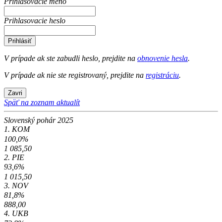
Prihlasovacie meno
Prihlasovacie heslo
Prihlásiť
V prípade ak ste zabudli heslo, prejdite na
obnovenie hesla
.
V prípade ak nie ste registrovaný, prejdite na
registráciu
.
Zavri
Späť na zoznam aktualít
Slovenský pohár 2025
1. KOM
100,0%
1 085,50
2. PIE
93,6%
1 015,50
3. NOV
81,8%
888,00
4. UKB