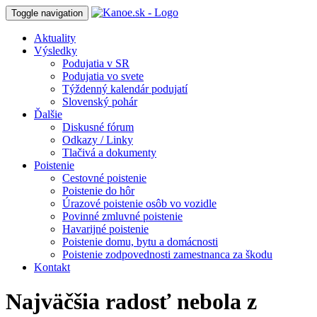
Toggle navigation
Aktuality
Výsledky
Podujatia v SR
Podujatia vo svete
Týždenný kalendár podujatí
Slovenský pohár
Ďalšie
Diskusné fórum
Odkazy / Linky
Tlačivá a dokumenty
Poistenie
Cestovné poistenie
Poistenie do hôr
Úrazové poistenie osôb vo vozidle
Povinné zmluvné poistenie
Havarijné poistenie
Poistenie domu, bytu a domácnosti
Poistenie zodpovednosti zamestnanca za škodu
Kontakt
Najväčšia radosť nebola z