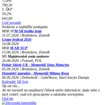
72,8%
790,50
5. ŠKP
59,2%
643,00
Celé poradie
Nedávne a najbližšie podujatia
MSR
SP
M-SR krátke trate
31.07.2026 | Bratislava, Zemník
Grape festival 2026
14.08.2026
MSR
M-SR SUP
15.08.2026 | Bratislava, Zemník
MS
Majstrovstvá sveta seniorov
26.08.2026 | Poznaň, POL
Pohár Slávie UK - Memoriál Jána Matochu
05.09.2026 | Bratislava, Zemník
Dunajský maratón - Memoriál Milana Rosu
06.09.2026 | Dobrohošť - Gabčíkovo, Staré koryto Dunaja
Kalendár
SR
Svet
Tip od vás...
Ak ste narazili na zaujímavý článok alebo informácie, dajte nám o
nich vedieť, radi ich spracujeme a následne uverejníme.
Vlož tip