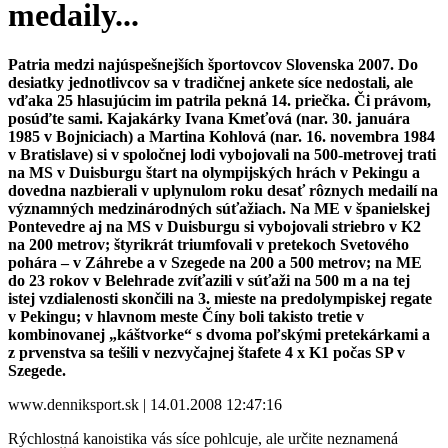
medaily...
Patria medzi najúspešnejších športovcov Slovenska 2007. Do
desiatky jednotlivcov sa v tradičnej ankete síce nedostali, ale
vďaka 25 hlasujúcim im patrila pekná 14. priečka. Či právom,
posúďte sami. Kajakárky Ivana Kmeťová (nar. 30. januára
1985 v Bojniciach) a Martina Kohlová (nar. 16. novembra 1984
v Bratislave) si v spoločnej lodi vybojovali na 500-metrovej trati
na MS v Duisburgu štart na olympijských hrách v Pekingu a
dovedna nazbierali v uplynulom roku desať rôznych medailí na
významných medzinárodných súťažiach. Na ME v španielskej
Pontevedre aj na MS v Duisburgu si vybojovali striebro v K2
na 200 metrov; štyrikrát triumfovali v pretekoch Svetového
pohára – v Záhrebe a v Szegede na 200 a 500 metrov; na ME
do 23 rokov v Belehrade zvíťazili v súťaži na 500 m a na tej
istej vzdialenosti skončili na 3. mieste na predolympiskej regate
v Pekingu; v hlavnom meste Číny boli takisto tretie v
kombinovanej „káštvorke“ s dvoma poľskými pretekárkami a
z prvenstva sa tešili v nezvyčajnej štafete 4 x K1 počas SP v
Szegede.
www.denniksport.sk | 14.01.2008 12:47:16
Rýchlostná kanoistika vás síce pohlcuje, ale určite neznamená