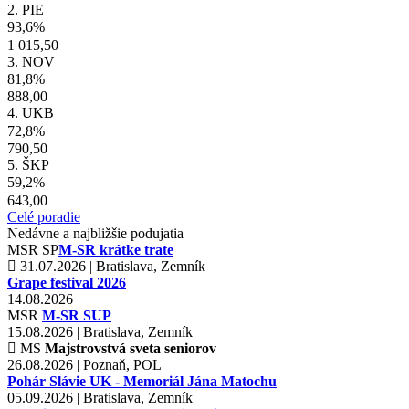
2. PIE
93,6%
1 015,50
3. NOV
81,8%
888,00
4. UKB
72,8%
790,50
5. ŠKP
59,2%
643,00
Celé poradie
Nedávne a najbližšie podujatia
MSR
SP
M-SR krátke trate
31.07.2026 | Bratislava, Zemník
Grape festival 2026
14.08.2026
MSR
M-SR SUP
15.08.2026 | Bratislava, Zemník
MS
Majstrovstvá sveta seniorov
26.08.2026 | Poznaň, POL
Pohár Slávie UK - Memoriál Jána Matochu
05.09.2026 | Bratislava, Zemník