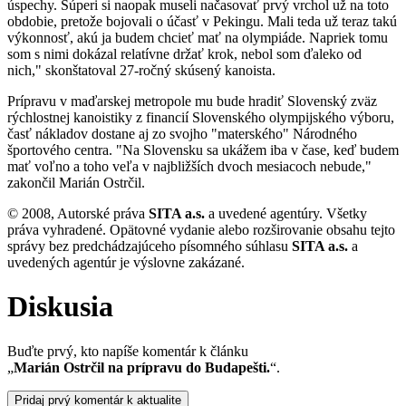
úspechy. Súperi si naopak museli načasovať prvý vrchol už na toto
obdobie, pretože bojovali o účasť v Pekingu. Mali teda už teraz takú
výkonnosť, akú ja budem chcieť mať na olympiáde. Napriek tomu
som s nimi dokázal relatívne držať krok, nebol som ďaleko od
nich," skonštatoval 27-ročný skúsený kanoista.
Prípravu v maďarskej metropole mu bude hradiť Slovenský zväz
rýchlostnej kanoistiky z financií Slovenského olympijského výboru,
časť nákladov dostane aj zo svojho "materského" Národného
športového centra. "Na Slovensku sa ukážem iba v čase, keď budem
mať voľno a toho veľa v najbližších dvoch mesiacoch nebude,"
zakončil Marián Ostrčil.
© 2008, Autorské práva
SITA a.s.
a uvedené agentúry. Všetky
práva vyhradené. Opätovné vydanie alebo rozširovanie obsahu tejto
správy bez predchádzajúceho písomného súhlasu
SITA a.s.
a
uvedených agentúr je výslovne zakázané.
Diskusia
Buďte prvý, kto napíše komentár k článku
„
Marián Ostrčil na prípravu do Budapešti.
“.
Pridaj prvý komentár k aktualite