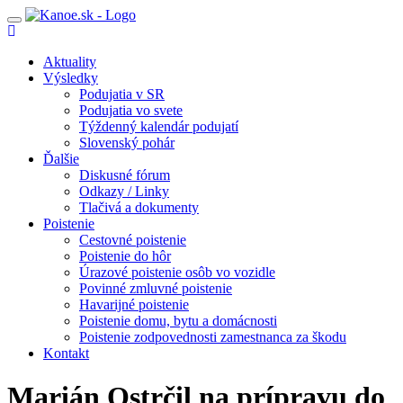
Toggle
navigation
Aktuality
Výsledky
Podujatia v SR
Podujatia vo svete
Týždenný kalendár podujatí
Slovenský pohár
Ďalšie
Diskusné fórum
Odkazy / Linky
Tlačivá a dokumenty
Poistenie
Cestovné poistenie
Poistenie do hôr
Úrazové poistenie osôb vo vozidle
Povinné zmluvné poistenie
Havarijné poistenie
Poistenie domu, bytu a domácnosti
Poistenie zodpovednosti zamestnanca za škodu
Kontakt
Marián Ostrčil na prípravu do