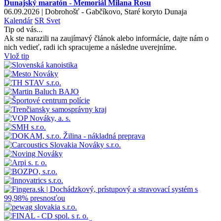
Dunajský maratón - Memoriál Milana Rosu
06.09.2026 | Dobrohošť - Gabčíkovo, Staré koryto Dunaja
Kalendár
SR
Svet
Tip od vás...
Ak ste narazili na zaujímavý článok alebo informácie, dajte nám o
nich vedieť, radi ich spracujeme a následne uverejníme.
Vlož tip