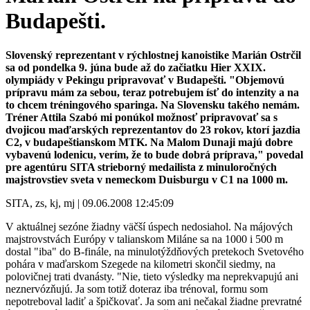
Budapešti.
Slovenský reprezentant v rýchlostnej kanoistike Marián Ostrčil
sa od pondelka 9. júna bude až do začiatku Hier XXIX.
olympiády v Pekingu pripravovať v Budapešti. "Objemovú
prípravu mám za sebou, teraz potrebujem ísť do intenzity a na
to chcem tréningového sparinga. Na Slovensku takého nemám.
Tréner Attila Szabó mi ponúkol možnosť pripravovať sa s
dvojicou maďarských reprezentantov do 23 rokov, ktorí jazdia
C2, v budapeštianskom MTK. Na Malom Dunaji majú dobre
vybavenú lodenicu, verím, že to bude dobrá príprava," povedal
pre agentúru SITA strieborný medailista z minuloročných
majstrovstiev sveta v nemeckom Duisburgu v C1 na 1000 m.
SITA, zs, kj, mj | 09.06.2008 12:45:09
V aktuálnej sezóne žiadny väčší úspech nedosiahol. Na májových
majstrovstvách Európy v talianskom Miláne sa na 1000 i 500 m
dostal "iba" do B-finále, na minulotýždňových pretekoch Svetového
pohára v maďarskom Szegede na kilometri skončil siedmy, na
polovičnej trati dvanásty. "Nie, tieto výsledky ma neprekvapujú ani
neznervózňujú. Ja som totiž doteraz iba trénoval, formu som
nepotreboval ladiť a špičkovať. Ja som ani nečakal žiadne prevratné