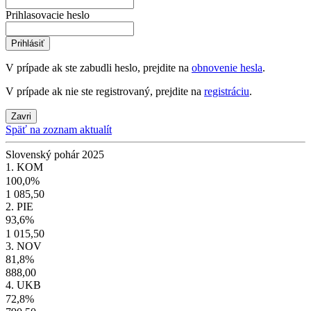
Prihlasovacie heslo
Prihlásiť
V prípade ak ste zabudli heslo, prejdite na
obnovenie hesla
.
V prípade ak nie ste registrovaný, prejdite na
registráciu
.
Zavri
Späť na zoznam aktualít
Slovenský pohár 2025
1. KOM
100,0%
1 085,50
2. PIE
93,6%
1 015,50
3. NOV
81,8%
888,00
4. UKB
72,8%