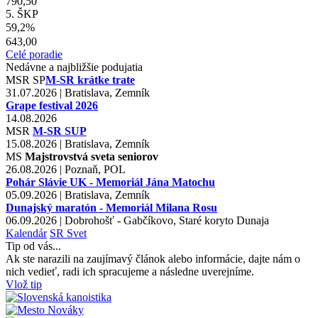
790,50
5. ŠKP
59,2%
643,00
Celé poradie
Nedávne a najbližšie podujatia
MSR
SP
M-SR krátke trate
31.07.2026 | Bratislava, Zemník
Grape festival 2026
14.08.2026
MSR
M-SR SUP
15.08.2026 | Bratislava, Zemník
MS
Majstrovstvá sveta seniorov
26.08.2026 | Poznaň, POL
Pohár Slávie UK - Memoriál Jána Matochu
05.09.2026 | Bratislava, Zemník
Dunajský maratón - Memoriál Milana Rosu
06.09.2026 | Dobrohošť - Gabčíkovo, Staré koryto Dunaja
Kalendár
SR
Svet
Tip od vás...
Ak ste narazili na zaujímavý článok alebo informácie, dajte nám o
nich vedieť, radi ich spracujeme a následne uverejníme.
Vlož tip