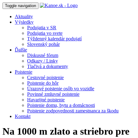
Toggle navigation
Aktuality
Výsledky
Podujatia v SR
Podujatia vo svete
Týždenný kalendár podujatí
Slovenský pohár
Ďalšie
Diskusné fórum
Odkazy / Linky
Tlačivá a dokumenty
Poistenie
Cestovné poistenie
Poistenie do hôr
Úrazové poistenie osôb vo vozidle
Povinné zmluvné poistenie
Havarijné poistenie
Poistenie domu, bytu a domácnosti
Poistenie zodpovednosti zamestnanca za škodu
Kontakt
Na 1000 m zlato a striebro pre