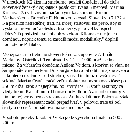
V pretekoch K2 žien na striebornej pozícii dopádloval do cieľa
slovenský ženský dvojkajak s posádkou Ivana Kmeťová, Martina
Kohlová. Za víťaznými maďarskými kajakárkami Erikou
Medveczkou a Bereniké Faldumovou zaostali Slovenky o 7,122 s.
Na pre nich netradičnej trati, na ktorej štartovali iba preto, aby si
vyskúšali novú loď a otestovali súperky, je to veľký úspech.
"Dievčatá predviedli veľmi dobrý výkon. Kilometer nie je ich
doménou, napriek tomu sa zaradili medzi medailistky," doplnil
hodnotenie P. Blaho.
Menej sa darilo tretiemu slovenskému zástupcovi v A-finále -
Mariánovi Ostrčilovi. Ten obsadil v C1 na 1000 m až siedme
miesto. Za víťazným domácim Attilom Vajdom, s ktorým sa vlani na
šampionáte v nemeckom Duisburgu zdravo bil o titul majstra sveta a
nakoniec senzačne získal striebro, zaostal tentoraz o vyše desať
sekúnd. Marián Ostrčil začal veľmi dobre, na prvom medzičase po
250 m držal krok s najlepšími, bol štvrtý iba 18 stotín sekundy za
vtedy tretím Kanaďanom Thomasom Hallom. Až o pol sekundy za
ním bol výborný nemecký kanoista Andreas Dittmer. Potom sa však
slovenský reprezentant začal prepadávať, v polovici trate už bol
šiesty a do cieľa pripádloval na siedmej pozícii.
V sobotu preteky I. kola SP v Szegede vyvrcholia finále na 500 a
200 m.