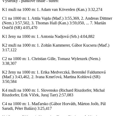
Výsledky - piatkové finále - súhrn:
K1 muži na 1000 m: 1. Adam van Köverden (Kan.) 3:32,274
C1 na 1000 m: 1. Attila Vajda (Maď.) 3:55,369, 2. Andreas Dittmer
(Nem.) 3:57,502, 3. Thomas Hall (Kan.) 3:59,050, ... 7. Marián
Ostrčil (SR) 4:05,470
K1 ženy na 1000 m: 1. Antonia Nadjová (Srb.) 4:04,882
K2 muži na 1000 m: 1. Zoltán Kammerer, Gábor Kucsera (Maď.)
3:17,122
C2 na 1000 m: 1. Christian Gille, Tomasz Wylenzek (Nem.)
3:38,307
K2 ženy na 1000 m: 1. Erika Medveczká, Bereniké Faldumová
(Maď.) 3:43,462, 2. Ivana Kmeťová, Martina Kohlová (SR)
3:50,584
K4 muži na 1000 m: 1. Slovensko (Richard Riszdorfer, Michal
Riszdorfer, Erik Vlček, Juraj Tarr) 2:57,083
C4 na 1000 m: 1. Maďarsko (Gábor Horváth, Márton Joób, Pál
Sarudi, Péter Balázs) 3:25,417