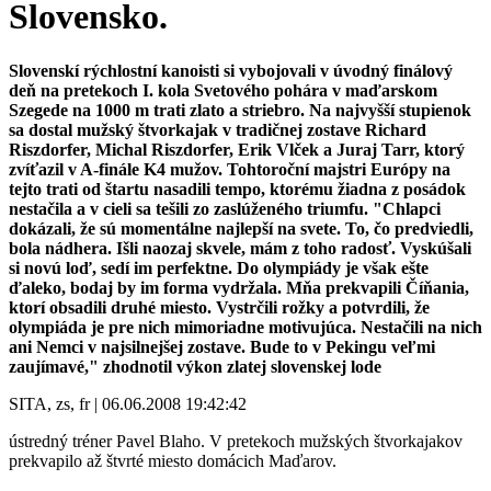
Slovensko.
Slovenskí rýchlostní kanoisti si vybojovali v úvodný finálový
deň na pretekoch I. kola Svetového pohára v maďarskom
Szegede na 1000 m trati zlato a striebro. Na najvyšší stupienok
sa dostal mužský štvorkajak v tradičnej zostave Richard
Riszdorfer, Michal Riszdorfer, Erik Vlček a Juraj Tarr, ktorý
zvíťazil v A-finále K4 mužov. Tohtoroční majstri Európy na
tejto trati od štartu nasadili tempo, ktorému žiadna z posádok
nestačila a v cieli sa tešili zo zaslúženého triumfu. "Chlapci
dokázali, že sú momentálne najlepší na svete. To, čo predviedli,
bola nádhera. Išli naozaj skvele, mám z toho radosť. Vyskúšali
si novú loď, sedí im perfektne. Do olympiády je však ešte
ďaleko, bodaj by im forma vydržala. Mňa prekvapili Číňania,
ktorí obsadili druhé miesto. Vystrčili rožky a potvrdili, že
olympiáda je pre nich mimoriadne motivujúca. Nestačili na nich
ani Nemci v najsilnejšej zostave. Bude to v Pekingu veľmi
zaujímavé," zhodnotil výkon zlatej slovenskej lode
SITA, zs, fr | 06.06.2008 19:42:42
ústredný tréner Pavel Blaho. V pretekoch mužských štvorkajakov
prekvapilo až štvrté miesto domácich Maďarov.