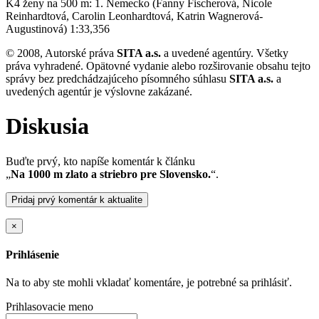
K4 ženy na 500 m: 1. Nemecko (Fanny Fischerová, Nicole
Reinhardtová, Carolin Leonhardtová, Katrin Wagnerová-
Augustinová) 1:33,356
© 2008, Autorské práva
SITA a.s.
a uvedené agentúry. Všetky
práva vyhradené. Opätovné vydanie alebo rozširovanie obsahu tejto
správy bez predchádzajúceho písomného súhlasu
SITA a.s.
a
uvedených agentúr je výslovne zakázané.
Diskusia
Buďte prvý, kto napíše komentár k článku
„
Na 1000 m zlato a striebro pre Slovensko.
“.
Pridaj prvý komentár k aktualite
×
Prihlásenie
Na to aby ste mohli vkladať komentáre, je potrebné sa prihlásiť.
Prihlasovacie meno