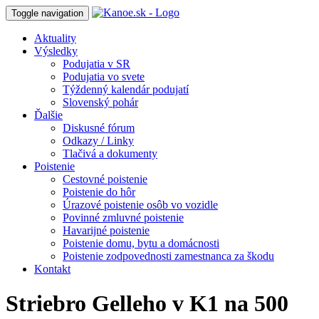
Toggle navigation
Aktuality
Výsledky
Podujatia v SR
Podujatia vo svete
Týždenný kalendár podujatí
Slovenský pohár
Ďalšie
Diskusné fórum
Odkazy / Linky
Tlačivá a dokumenty
Poistenie
Cestovné poistenie
Poistenie do hôr
Úrazové poistenie osôb vo vozidle
Povinné zmluvné poistenie
Havarijné poistenie
Poistenie domu, bytu a domácnosti
Poistenie zodpovednosti zamestnanca za škodu
Kontakt
Striebro Gelleho v K1 na 500