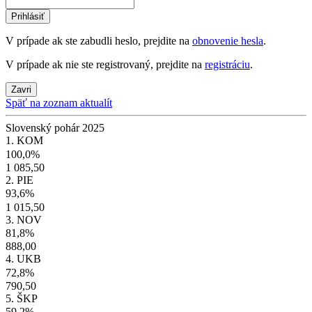
Prihlásiť
V prípade ak ste zabudli heslo, prejdite na
obnovenie hesla
.
V prípade ak nie ste registrovaný, prejdite na
registráciu
.
Zavri
Späť na zoznam aktualít
Slovenský pohár 2025
1. KOM
100,0%
1 085,50
2. PIE
93,6%
1 015,50
3. NOV
81,8%
888,00
4. UKB
72,8%
790,50
5. ŠKP
59,2%