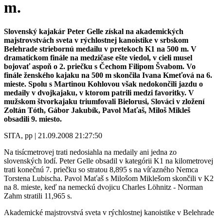
m.
Slovenský kajakár Peter Gelle získal na akademických
majstrovstvách sveta v rýchlostnej kanoistike v srbskom
Belehrade striebornú medailu v pretekoch K1 na 500 m. V
dramatickom finále na medzičase ešte viedol, v cieli musel
bojovať aspoň o 2. priečku s Čechom Filipom Švabom. Vo
finále ženského kajaku na 500 m skončila Ivana Kmeťová na 6.
mieste. Spolu s Martinou Kohlovou však nedokončili jazdu o
medaily v dvojkajaku, v ktorom patrili medzi favoritky. V
mužskom štvorkajaku triumfovali Bielorusi, Slováci v zložení
Zoltán Tóth, Gábor Jakubík, Pavol Maťaš, Miloš Mikleš
obsadili 9. miesto.
SITA, pp | 21.09.2008 21:27:50
Na tisícmetrovej trati nedosiahla na medaily ani jedna zo
slovenských lodí. Peter Gelle obsadil v kategórii K1 na kilometrovej
trati konečnú 7. priečku so stratou 8,895 s na víťazného Nemca
Torstena Lubischa. Pavol Maťaš s Milošom Miklešom skončili v K2
na 8. mieste, keď na nemeckú dvojicu Charles Löhnitz - Norman
Zahm stratili 11,965 s.
Akademické majstrovstvá sveta v rýchlostnej kanoistike v Belehrade