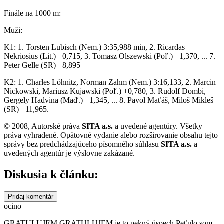
Finále na 1000 m:
Muži:
K1: 1. Torsten Lubisch (Nem.) 3:35,988 min, 2. Ricardas
Nekriosius (Lit.) +0,715, 3. Tomasz Olszewski (Poľ.) +1,370, ... 7.
Peter Gelle (SR) +8,895
K2: 1. Charles Löhnitz, Norman Zahm (Nem.) 3:16,133, 2. Marcin
Nickowski, Mariusz Kujawski (Poľ.) +0,780, 3. Rudolf Dombi,
Gergely Hadvina (Maď.) +1,345, ... 8. Pavol Maťáš, Miloš Mikleš
(SR) +11,965.
© 2008, Autorské práva
SITA a.s.
a uvedené agentúry. Všetky
práva vyhradené. Opätovné vydanie alebo rozširovanie obsahu tejto
správy bez predchádzajúceho písomného súhlasu
SITA a.s.
a
uvedených agentúr je výslovne zakázané.
Diskusia k článku:
Pridaj komentár
ocino
GRATULUJEM GRATULUJEM je to pekný úspech Peťulo som