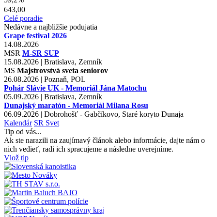
643,00
Celé poradie
Nedávne a najbližšie podujatia
Grape festival 2026
14.08.2026
MSR
M-SR SUP
15.08.2026 | Bratislava, Zemník
MS
Majstrovstvá sveta seniorov
26.08.2026 | Poznaň, POL
Pohár Slávie UK - Memoriál Jána Matochu
05.09.2026 | Bratislava, Zemník
Dunajský maratón - Memoriál Milana Rosu
06.09.2026 | Dobrohošť - Gabčíkovo, Staré koryto Dunaja
Kalendár
SR
Svet
Tip od vás...
Ak ste narazili na zaujímavý článok alebo informácie, dajte nám o
nich vedieť, radi ich spracujeme a následne uverejníme.
Vlož tip