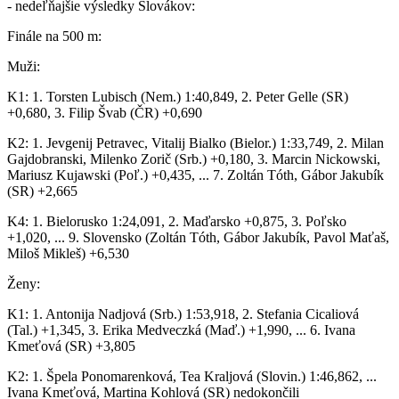
- nedeľňajšie výsledky Slovákov:
Finále na 500 m:
Muži:
K1: 1. Torsten Lubisch (Nem.) 1:40,849, 2. Peter Gelle (SR)
+0,680, 3. Filip Švab (ČR) +0,690
K2: 1. Jevgenij Petravec, Vitalij Bialko (Bielor.) 1:33,749, 2. Milan
Gajdobranski, Milenko Zorič (Srb.) +0,180, 3. Marcin Nickowski,
Mariusz Kujawski (Poľ.) +0,435, ... 7. Zoltán Tóth, Gábor Jakubík
(SR) +2,665
K4: 1. Bielorusko 1:24,091, 2. Maďarsko +0,875, 3. Poľsko
+1,020, ... 9. Slovensko (Zoltán Tóth, Gábor Jakubík, Pavol Maťaš,
Miloš Mikleš) +6,530
Ženy:
K1: 1. Antonija Nadjová (Srb.) 1:53,918, 2. Stefania Cicaliová
(Tal.) +1,345, 3. Erika Medveczká (Maď.) +1,990, ... 6. Ivana
Kmeťová (SR) +3,805
K2: 1. Špela Ponomarenková, Tea Kraljová (Slovin.) 1:46,862, ...
Ivana Kmeťová, Martina Kohlová (SR) nedokončili