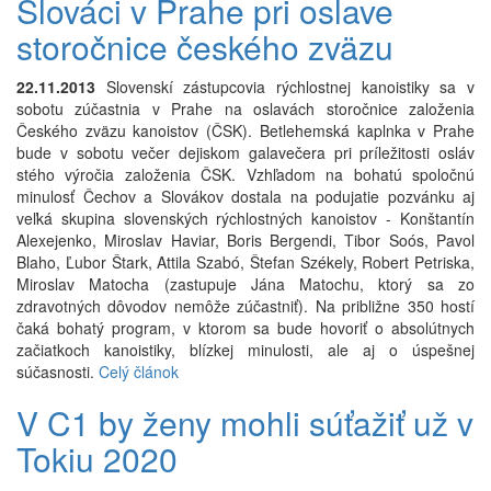
Slováci v Prahe pri oslave
storočnice českého zväzu
22.11.2013
Slovenskí zástupcovia rýchlostnej kanoistiky sa v
sobotu zúčastnia v Prahe na oslavách storočnice založenia
Českého zväzu kanoistov (ČSK). Betlehemská kaplnka v Prahe
bude v sobotu večer dejiskom galavečera pri príležitosti osláv
stého výročia založenia ČSK. Vzhľadom na bohatú spoločnú
minulosť Čechov a Slovákov dostala na podujatie pozvánku aj
veľká skupina slovenských rýchlostných kanoistov - Konštantín
Alexejenko, Miroslav Haviar, Boris Bergendi, Tibor Soós, Pavol
Blaho, Ľubor Štark, Attila Szabó, Štefan Székely, Robert Petriska,
Miroslav Matocha (zastupuje Jána Matochu, ktorý sa zo
zdravotných dôvodov nemôže zúčastniť). Na približne 350 hostí
čaká bohatý program, v ktorom sa bude hovoriť o absolútnych
začiatkoch kanoistiky, blízkej minulosti, ale aj o úspešnej
súčasnosti.
Celý článok
V C1 by ženy mohli súťažiť už v
Tokiu 2020