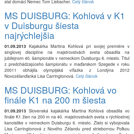
stal domáci Nemec Tom Liebscher.
Celý článok
MS DUISBURG: Kohlová v K1
v Duisburgu šiesta
najrýchlejšia
01.09.2013
Kajakárka Martina Kohlová pri svojej premiére v
singlovej disciplíne na majstrovstvách sveta obsadila na
jubilejnom 40. šampionáte v nemeckom Duisburgu 6. miesto. Titul
z predchádzajúceho šampionátu v maďarskom Szegede v roku
20011 obhájila olympijská víťazka z Londýna 2012
Novozélanďanka Lisa Carringtonová.
Celý článok
MS DUISBURG: Kohlová vo
finále K1 na 200 m šiesta
01.09.2013
Slovenská kajakárka Martina Kohlová obsadila vo
finále K1 žien na 200 m na 40. majstrovstvách sveta v rýchlostnej
kanoistike v nemeckom Duisburgu 6. miesto. Zlato si vybojovala
Lisa Carringtonová z Nového Zélandu pred striebornou Poľkou