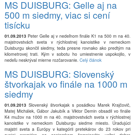
MS DUISBURG: Gelle aj na
500 m siedmy, viac si cení
tisícku
01.09.2013
Peter Gelle aj v nedeľnom finále K1 na 500 m na 40.
majstrovstvách sveta v rýchlostnej kanoistike v nemeckom
Duisburgu skončil siedmy, teda presne rovnako ako predtým na
kilometrovej trati. Kým v sobotu ho umiestnenie uspokojilo, v
nedeľu neskrýval mierne rozčarovanie.
Celý článok
MS DUISBURG: Slovenský
štvorkajak vo finále na 1000 m
siedmy
01.09.2013
Slovenský štvorkajak s posádkou Marek Krajčovič,
Matej Michálek, Gábor Jakubík a Viktor Demin obsadil vo finále
K4 mužov na 1000 m na 40. majstrovstvách sveta v rýchlostnej
kanoistike v nemeckom Duisburgu siedme miesto. Úradujúci
majstri sveta a Európy v kategórii pretekárov do 23 rokov pri