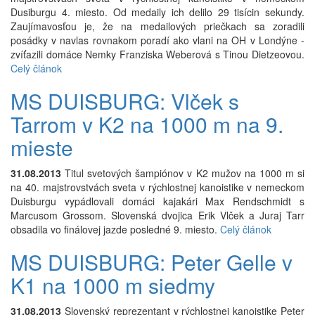
Dusiburgu 4. miesto. Od medaily ich delilo 29 tisícin sekundy.
Zaujímavosťou je, že na medailových priečkach sa zoradili
posádky v navlas rovnakom poradí ako vlani na OH v Londýne -
zvíťazili domáce Nemky Franziska Weberová s Tinou Dietzeovou.
Celý článok
MS DUISBURG: Vlček s
Tarrom v K2 na 1000 m na 9.
mieste
31.08.2013
Titul svetových šampiónov v K2 mužov na 1000 m si
na 40. majstrovstvách sveta v rýchlostnej kanoistike v nemeckom
Duisburgu vypádlovali domáci kajakári Max Rendschmidt s
Marcusom Grossom. Slovenská dvojica Erik Vlček a Juraj Tarr
obsadila vo finálovej jazde posledné 9. miesto.
Celý článok
MS DUISBURG: Peter Gelle v
K1 na 1000 m siedmy
31.08.2013
Slovenský reprezentant v rýchlostnej kanoistike Peter