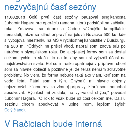
nezvyčajnú časť sezóny
11.08.2013
Celú prvú časť sezóny pauzoval singlkanoista
Ľubomír Hagara pre operáciu ramena, ktorú podstúpil na začiatku
roka. Zotavoval sa dobre a žiadne vážnejšie komplikácie
nenastali, takže sa stihol pripraviť na júlovú Novácku 500-ku, kde
si vybojoval miestenku na MS v rýchlostnej kanoistike v Duisburgu
na 200 m. "Oddych mi prišiel vhod, nabral som znova silu po
náročnom olympijskom roku. Do akej-takej formy som sa dostal
celkom rýchlo, a stačilo to na to, aby som si vyjazdil účasť na
majstrovstvách sveta. Bol som trošku opatrnejší v príprave, chcel
som sa hlavne doliečiť a pozitívne je, že teraz nemám zdravotné
problémy. No viem, že forma nebude taká ako vlani, keď som na
vode lietal. Rátal som s tým. Chýbajú mi hlavne objemy
najazdených kilometrov zo zimnej prípravy, ktorú som nemohol
absolvovať. Rýchlosť mi zostala, no vytrvalosť chýba," povedal
Ľubomír Hagara. "O rok to však bude už čosi celkom iné. Ďalšiu
sezónu chcem absolvovať v úplne inom, lepšom štýle!"
Celý článok
V Račiciach bude interná