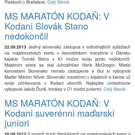
Pieskoch v Bratislave:
Celý článok
MS MARATÓN KODAŇ: V
Kodani Slovák Stano
nedokončil
22.09.2013
Jediný slovenský zástupca v sobotňajších súťažiach
na majstrovstvách sveta v kanoistickom maratóne v Dánsku
kajakár Tomáš Stano v K1 mužov svoju jazdu nedokončil.
Majstrom sveta sa stal Juhoafričan Hank McGregor. Medzi
kanoistami Slovensko nemalo zastúpenie a titul si vybojoval
Maďar Márton Kövér. Slovenskí maratónci v kajakoch a kanoe už
svoje účinkovanie v Kodani ukončili. Najlepšie umiestnenie
vybojoval Jakub Ďuriš, trinásty v C1 medzi juniormi.
Celý článok
MS MARATÓN KODAŇ: V
Kodani suverénni maďarskí
juniori
20.09.2013
V prvých troch disciplínach na majstrovstvách sveta v