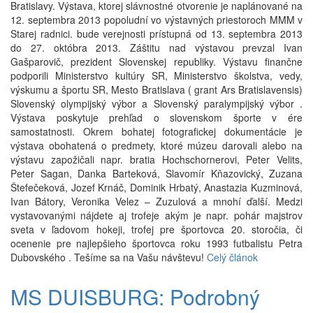
Bratislavy. Výstava, ktorej slávnostné otvorenie je naplánované na
12. septembra 2013 popoludní vo výstavných priestoroch MMM v
Starej radnici. bude verejnosti prístupná od 13. septembra 2013
do 27. októbra 2013. Záštitu nad výstavou prevzal Ivan
Gašparovič, prezident Slovenskej republiky. Výstavu finančne
podporili Ministerstvo kultúry SR, Ministerstvo školstva, vedy,
výskumu a športu SR, Mesto Bratislava ( grant Ars Bratislavensis)
Slovenský olympijský výbor a Slovenský paralympijský výbor .
Výstava poskytuje prehľad o slovenskom športe v ére
samostatnosti. Okrem bohatej fotografickej dokumentácie je
výstava obohatená o predmety, ktoré múzeu darovali alebo na
výstavu zapožičali napr. bratia Hochschornerovi, Peter Velits,
Peter Sagan, Danka Barteková, Slavomír Kňazovický, Zuzana
Štefečeková, Jozef Krnáč, Dominik Hrbatý, Anastazia Kuzminová,
Ivan Bátory, Veronika Velez – Zuzulová a mnohí ďalší. Medzi
vystavovanými nájdete aj trofeje akým je napr. pohár majstrov
sveta v ľadovom hokeji, trofej pre športovca 20. storočia, či
ocenenie pre najlepšieho športovca roku 1993 futbalistu Petra
Dubovského . Tešíme sa na Vašu návštevu!
Celý článok
MS DUISBURG: Podrobný