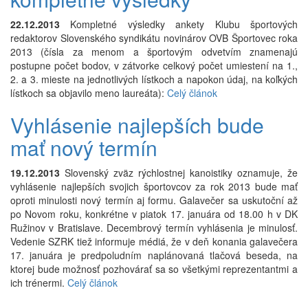
22.12.2013
Kompletné výsledky ankety Klubu športových
redaktorov Slovenského syndikátu novinárov OVB Športovec roka
2013 (čísla za menom a športovým odvetvím znamenajú
postupne počet bodov, v zátvorke celkový počet umiestení na 1.,
2. a 3. mieste na jednotlivých lístkoch a napokon údaj, na koľkých
lístkoch sa objavilo meno laureáta):
Celý článok
Vyhlásenie najlepších bude
mať nový termín
19.12.2013
Slovenský zväz rýchlostnej kanoistiky oznamuje, že
vyhlásenie najlepších svojich športovcov za rok 2013 bude mať
oproti minulosti nový termín aj formu. Galavečer sa uskutoční až
po Novom roku, konkrétne v piatok 17. januára od 18.00 h v DK
Ružinov v Bratislave. Decembrový termín vyhlásenia je minulosť.
Vedenie SZRK tiež informuje médiá, že v deň konania galavečera
17. januára je predpoludním naplánovaná tlačová beseda, na
ktorej bude možnosť pozhovárať sa so všetkými reprezentantmi a
ich trénermi.
Celý článok