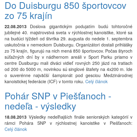
Do Duisburgu 850 športovcov
zo 75 krajín
22.08.2013
Doslova gigantickým podujatím budú tohtoročné
jubilejné 40. majstrovstvá sveta v rýchlostnej kanoistike, ktoré sa
na budúci týždeň od štvrtka 29. augusta do nedele 1. septembra
uskutočnia v nemeckom Duisburgu. Organizátori dostali prihlášky
zo 75 krajín, figurujú na nich mená 850 športovcov. Počas štyroch
súťažných dní by v nádhernom areáli v Sport Parku priamo v
centre Dusiburgu mali diváci vidieť rovných 250 jázd na tratiach
od 200 do 5000 m, novinkou sú singlové štafety na 4x200 m. Ide
o suverénne najväčší šampionát pod gesciou Medzinárodnej
kanoistickej federácie (ICF) v tomto roku.
Celý článok
Pohár SNP v Piešťanoch -
nedeľa - výsledky
18.08.2013
Výsledky nedeľňajších finále seniorských kategórií v
rámci Pohára SNP v rýchlostnej kanoistike v Piešťanoch:
Celý článok