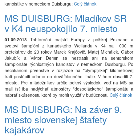
kanoistike v nemeckom Duisburgu:
Celý článok
MS DUISBURG: Mladíkov SR
v K4 neuspokojilo 7. miesto
01.09.2013
Tohtoroční majstri Európy z poľskej Poznane a
svetoví šampióni z kanadského Wellandu v K4 na 1000 m
pretekárov do 23 rokov Marek Krajčovič, Matej Michálek, Gábor
Jakubík a Viktor Demin sa nestratili ani na seniorskom
šampionáte rýchlostných kanoistov v nemeckom Duisburgu. Po
nečakanom prvenstve v rozjazde na "olympijskej" kilometrovej
trati postúpili priamo do deväťčlenného finále. V ňom obsadili 7.
miesto. Pre mládežníkov určite pekný výsledok, veď na MS sa
mali ísť iba nadýchať atmosféry "dospeláckeho" šampionátu a
nabrať skúsenosti, ktoré by mohli využiť v budúcnosti.
Celý článok
MS DUISBURG: Na záver 9.
miesto slovenskej štafety
kajakárov