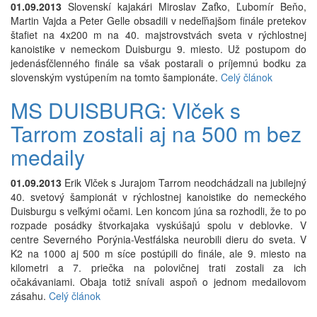
01.09.2013
Slovenskí kajakári Miroslav Zaťko, Ľubomír Beňo,
Martin Vajda a Peter Gelle obsadili v nedeľňajšom finále pretekov
štafiet na 4x200 m na 40. majstrovstvách sveta v rýchlostnej
kanoistike v nemeckom Duisburgu 9. miesto. Už postupom do
jedenásťčlenného finále sa však postarali o príjemnú bodku za
slovenským vystúpením na tomto šampionáte.
Celý článok
MS DUISBURG: Vlček s
Tarrom zostali aj na 500 m bez
medaily
01.09.2013
Erik Vlček s Jurajom Tarrom neodchádzali na jubilejný
40. svetový šampionát v rýchlostnej kanoistike do nemeckého
Duisburgu s veľkými očami. Len koncom júna sa rozhodli, že to po
rozpade posádky štvorkajaka vyskúšajú spolu v deblovke. V
centre Severného Porýnia-Vestfálska neurobili dieru do sveta. V
K2 na 1000 aj 500 m síce postúpili do finále, ale 9. miesto na
kilometri a 7. priečka na polovičnej trati zostali za ich
očakávaniami. Obaja totiž snívali aspoň o jednom medailovom
zásahu.
Celý článok