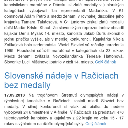
kanoistickom maratóne v Dánsku si zlaté medaily v juniorských
kategóriách vybojovali iba reprezentanti Maďarska. V K1
dominoval Ádám Petró a medzi ženami v rovnakej disciplíne jeho
krajanka Tamara Takácsová. V C1 juniorov získal zlatú medailu
ďalší Maďar Kristof Khaut. Zo slovenských reprezentantov obsadil
kajakár Denis Myšák 14. miesto, kanoista Jakub Ďuriš skončil o
jednu priečku vyššie, ale v menšej konkurencii. Kajakárka Nikola
Zatlkajová bola sedemnásta. Všetci Slováci sú ročníky narodenia
1995. Popoludní súťažili maratónci v kategóriách do 23 rokov.
Medzi ženami zvíťazila Novozélanďanka Teneale Hattonová,
Slovenke Lucii Mištinovej patrilo v cieli 14. miesto.
Celý článok
Slovenské nádeje v Račiciach
bez medaily
17.09.2013
Na trojdňovom Stretnutí olympijských nádejí v
rýchlostnej kanoistike v Račiciach zostali mladí Slováci bez
medaily. V silnej konkurencii si však od piatka do nedele
vybojovali 24 umiestnení v A-finále. V Račiciach sa predstavil 470
talentovaných kanoistov a kajakárov z 22 krajín vo veku 15 - 17
rokov s výhľadom na ďalšie olympijské cykly.
Celý článok