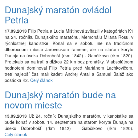
Dunajský maratón ovládol
Petrla
17.09.2013
Filip Petrla a Lucia Mištinová zvíťazili v kategóriách K1
na 24. ročníku Dunajského maratónu, Memoriálu Milana Rosu, v
rýchlostnej kanoistike. Konal sa v sobotu nie na tradičnom
dlhoročnom mieste Jaroveckom ramene, ale na starom koryte
Dunaja na úseku Dobrohošť (rkm 1842) - Gabčíkovo (rkm 1820).
Pretekalo sa na trati s dĺžkou 22 km bez prenášky. V absolútnom
hodnotení dominoval Filip Petrla pred Mariánom Lachkovičom,
tretí najlepší čas mali kadeti Andrej Antal a Samuel Baláž ako
posádka K2.
Celý článok
Dunajský maratón bude na
novom mieste
13.09.2013
Už 24. ročník Dunajského maratónu v kanoistike sa
bude konať v sobotu 14. septembra na starom koryte Dunaja na
úseku Dobrohošť (rkm 1842) - Gabčíkovo (rkm 1820).
Celý článok