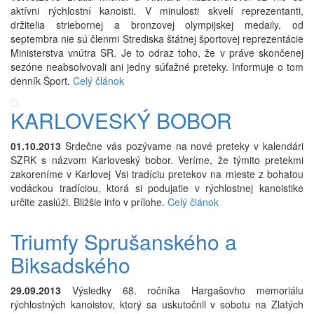
aktívni rýchlostní kanoisti. V minulosti skvelí reprezentanti,
držitelia striebornej a bronzovej olympijskej medaily, od
septembra nie sú členmi Strediska štátnej športovej reprezentácie
Ministerstva vnútra SR. Je to odraz toho, že v práve skončenej
sezóne neabsolvovali ani jedny súťažné preteky. Informuje o tom
denník Šport.
Celý článok
KARLOVESKÝ BOBOR
01.10.2013
Srdečne vás pozývame na nové preteky v kalendári
SZRK s názvom Karloveský bobor. Veríme, že týmito pretekmi
zakoreníme v Karlovej Vsi tradíciu pretekov na mieste z bohatou
vodáckou tradíciou, ktorá si podujatie v rýchlostnej kanoistike
určite zaslúži. Bližšie info v prílohe.
Celý článok
Triumfy Sprušanského a
Biksadského
29.09.2013
Výsledky 68. ročníka Hargašovho memoriálu
rýchlostných kanoistov, ktorý sa uskutočnil v sobotu na Zlatých