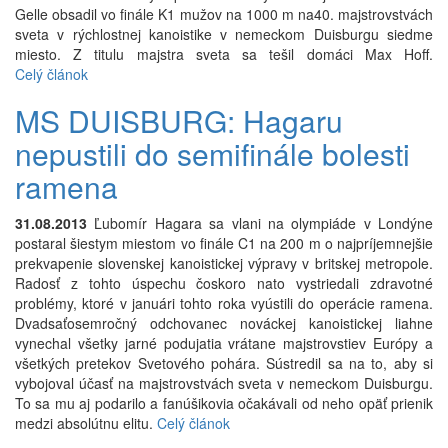
Gelle obsadil vo finále K1 mužov na 1000 m na40. majstrovstvách
sveta v rýchlostnej kanoistike v nemeckom Duisburgu siedme
miesto. Z titulu majstra sveta sa tešil domáci Max Hoff.
Celý článok
MS DUISBURG: Hagaru
nepustili do semifinále bolesti
ramena
31.08.2013
Ľubomír Hagara sa vlani na olympiáde v Londýne
postaral šiestym miestom vo finále C1 na 200 m o najpríjemnejšie
prekvapenie slovenskej kanoistickej výpravy v britskej metropole.
Radosť z tohto úspechu čoskoro nato vystriedali zdravotné
problémy, ktoré v januári tohto roka vyústili do operácie ramena.
Dvadsaťosemročný odchovanec nováckej kanoistickej liahne
vynechal všetky jarné podujatia vrátane majstrovstiev Európy a
všetkých pretekov Svetového pohára. Sústredil sa na to, aby si
vybojoval účasť na majstrovstvách sveta v nemeckom Duisburgu.
To sa mu aj podarilo a fanúšikovia očakávali od neho opäť prienik
medzi absolútnu elitu.
Celý článok