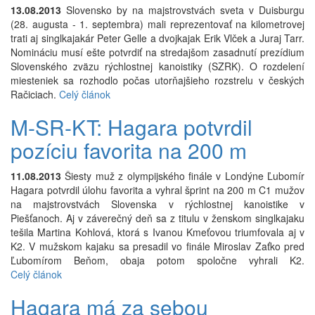
13.08.2013
Slovensko by na majstrovstvách sveta v Duisburgu
(28. augusta - 1. septembra) mali reprezentovať na kilometrovej
trati aj singlkajakár Peter Gelle a dvojkajak Erik Vlček a Juraj Tarr.
Nomináciu musí ešte potvrdiť na stredajšom zasadnutí prezídium
Slovenského zväzu rýchlostnej kanoistiky (SZRK). O rozdelení
miesteniek sa rozhodlo počas utorňajšieho rozstrelu v českých
Račiciach.
Celý článok
M-SR-KT: Hagara potvrdil
pozíciu favorita na 200 m
11.08.2013
Šiesty muž z olympijského finále v Londýne Ľubomír
Hagara potvrdil úlohu favorita a vyhral šprint na 200 m C1 mužov
na majstrovstvách Slovenska v rýchlostnej kanoistike v
Piešťanoch. Aj v záverečný deň sa z titulu v ženskom singlkajaku
tešila Martina Kohlová, ktorá s Ivanou Kmeťovou triumfovala aj v
K2. V mužskom kajaku sa presadil vo finále Miroslav Zaťko pred
Ľubomírom Beňom, obaja potom spoločne vyhrali K2.
Celý článok
Hagara má za sebou