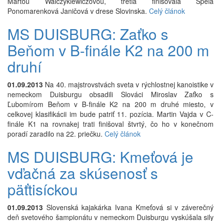
Martou Walczykiewiczovou, tretia finišovala Spela
Ponomarenková Janičová v drese Slovinska.
Celý článok
MS DUISBURG: Zaťko s
Beňom v B-finále K2 na 200 m
druhí
01.09.2013
Na 40. majstrovstvách sveta v rýchlostnej kanoistike v
nemeckom Duisburgu obsadili Slováci Miroslav Zaťko s
Ľubomírom Beňom v B-finále K2 na 200 m druhé miesto, v
celkovej klasifikácii im bude patriť 11. pozícia. Martin Vajda v C-
finále K1 na rovnakej trati finišoval štvrtý, čo ho v konečnom
poradí zaradilo na 22. priečku.
Celý článok
MS DUISBURG: Kmeťová je
vďačná za skúsenosť s
päťtisíckou
01.09.2013
Slovenská kajakárka Ivana Kmeťová si v záverečný
deň svetového šampionátu v nemeckom Duisburgu vyskúšala sily