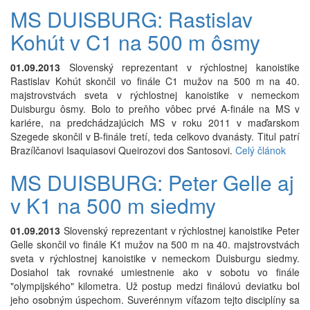
MS DUISBURG: Rastislav
Kohút v C1 na 500 m ôsmy
01.09.2013
Slovenský reprezentant v rýchlostnej kanoistike
Rastislav Kohút skončil vo finále C1 mužov na 500 m na 40.
majstrovstvách sveta v rýchlostnej kanoistike v nemeckom
Duisburgu ôsmy. Bolo to preňho vôbec prvé A-finále na MS v
kariére, na predchádzajúcich MS v roku 2011 v maďarskom
Szegede skončil v B-finále tretí, teda celkovo dvanásty. Titul patrí
Brazílčanovi Isaquiasovi Queirozovi dos Santosovi.
Celý článok
MS DUISBURG: Peter Gelle aj
v K1 na 500 m siedmy
01.09.2013
Slovenský reprezentant v rýchlostnej kanoistike Peter
Gelle skončil vo finále K1 mužov na 500 m na 40. majstrovstvách
sveta v rýchlostnej kanoistike v nemeckom Duisburgu siedmy.
Dosiahol tak rovnaké umiestnenie ako v sobotu vo finále
"olympijského" kilometra. Už postup medzi finálovú deviatku bol
jeho osobným úspechom. Suverénnym víťazom tejto disciplíny sa