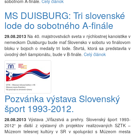
sobotnom A-finále.
Celý článok
MS DUISBURG: Tri slovenské
lode do sobotného A-finále
29.08.2013
Na 40. majstrovstvách sveta v rýchlostnej kanoistike v
nemeckom Duisburgu bude mať Slovensko v sobotu vo finálovom
bloku v bojoch o medaily tri lode. Štvrtá, ktorá sa predstavila v
úvodný deň šampionátu, bude v B-finále.
Celý článok
Pozvánka výstava Slovenský
šport 1993-2012.
28.08.2013
Výstava „Víťazstvá a prehry. Slovenský šport 1993-
2012“ je ďalší z výstavný ch projektov realizovaných SZTK –
Múzeom telesnej kultúry v SR v spolupráci s Múzeom mesta