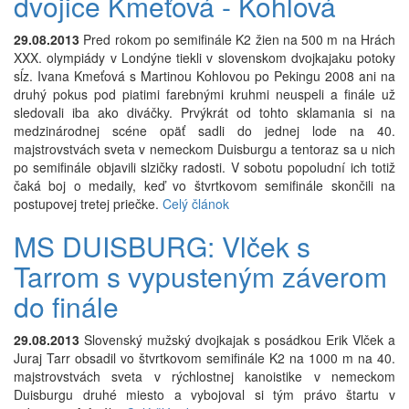
dvojice Kmeťová - Kohlová
29.08.2013
Pred rokom po semifinále K2 žien na 500 m na Hrách
XXX. olympiády v Londýne tiekli v slovenskom dvojkajaku potoky
sĺz. Ivana Kmeťová s Martinou Kohlovou po Pekingu 2008 ani na
druhý pokus pod piatimi farebnými kruhmi neuspeli a finále už
sledovali iba ako diváčky. Prvýkrát od tohto sklamania si na
medzinárodnej scéne opäť sadli do jednej lode na 40.
majstrovstvách sveta v nemeckom Duisburgu a tentoraz sa u nich
po semifinále objavili slzičky radosti. V sobotu popoludní ich totiž
čaká boj o medaily, keď vo štvrtkovom semifinále skončili na
postupovej tretej priečke.
Celý článok
MS DUISBURG: Vlček s
Tarrom s vypusteným záverom
do finále
29.08.2013
Slovenský mužský dvojkajak s posádkou Erik Vlček a
Juraj Tarr obsadil vo štvrtkovom semifinále K2 na 1000 m na 40.
majstrovstvách sveta v rýchlostnej kanoistike v nemeckom
Duisburgu druhé miesto a vybojoval si tým právo štartu v