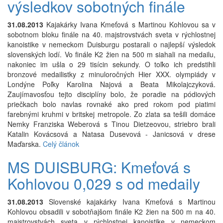
výsledkov sobotných finále
31.08.2013
Kajakárky Ivana Kmeťová s Martinou Kohlovou sa v
sobotnom bloku finále na 40. majstrovstvách sveta v rýchlostnej
kanoistike v nemeckom Duisburgu postarali o najlepší výsledok
slovenských lodí. Vo finále K2 žien na 500 m siahali na medailu,
nakoniec im ušla o 29 tisícin sekundy. O toľko ich predstihli
bronzové medailistky z minuloročných Hier XXX. olympiády v
Londýne Poľky Karolina Najová a Beata Mikolajczyková.
Zaujímavosťou tejto disciplíny bolo, že poradie na pódiových
priečkach bolo navlas rovnaké ako pred rokom pod piatimi
farebnými kruhmi v britskej metropole. Zo zlata sa tešili domáce
Nemky Franziska Weberová s Tinou Dietzeovou, striebro brali
Katalin Kovácsová a Natasa Dusevová - Janicsová v drese
Maďarska.
Celý článok
MS DUISBURG: Kmeťová s
Kohlovou 0,029 s od medaily
31.08.2013
Slovenské kajakárky Ivana Kmeťová s Martinou
Kohlovou obsadili v sobotňajšom finále K2 žien na 500 m na 40.
majstrovstvách sveta v rýchlostnej kanoistike v nemeckom