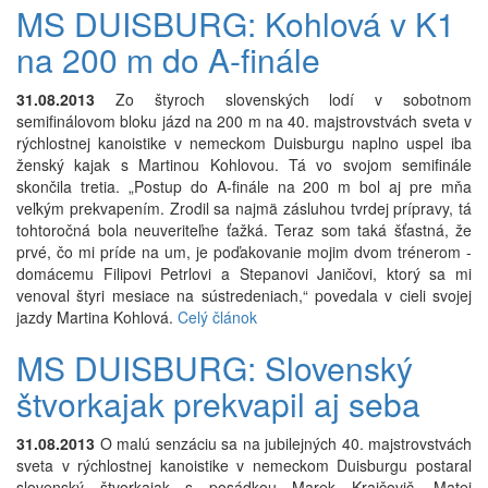
MS DUISBURG: Kohlová v K1
na 200 m do A-finále
31.08.2013
Zo štyroch slovenských lodí v sobotnom
semifinálovom bloku jázd na 200 m na 40. majstrovstvách sveta v
rýchlostnej kanoistike v nemeckom Duisburgu naplno uspel iba
ženský kajak s Martinou Kohlovou. Tá vo svojom semifinále
skončila tretia. „Postup do A-finále na 200 m bol aj pre mňa
veľkým prekvapením. Zrodil sa najmä zásluhou tvrdej prípravy, tá
tohtoročná bola neuveriteľne ťažká. Teraz som taká šťastná, že
prvé, čo mi príde na um, je poďakovanie mojim dvom trénerom -
domácemu Filipovi Petrlovi a Stepanovi Janičovi, ktorý sa mi
venoval štyri mesiace na sústredeniach,“ povedala v cieli svojej
jazdy Martina Kohlová.
Celý článok
MS DUISBURG: Slovenský
štvorkajak prekvapil aj seba
31.08.2013
O malú senzáciu sa na jubilejných 40. majstrovstvách
sveta v rýchlostnej kanoistike v nemeckom Duisburgu postaral
slovenský štvorkajak s posádkou Marek Krajčovič, Matej