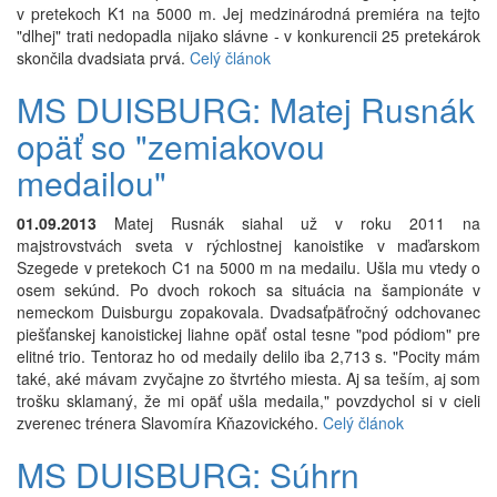
v pretekoch K1 na 5000 m. Jej medzinárodná premiéra na tejto
"dlhej" trati nedopadla nijako slávne - v konkurencii 25 pretekárok
skončila dvadsiata prvá.
Celý článok
MS DUISBURG: Matej Rusnák
opäť so "zemiakovou
medailou"
01.09.2013
Matej Rusnák siahal už v roku 2011 na
majstrovstvách sveta v rýchlostnej kanoistike v maďarskom
Szegede v pretekoch C1 na 5000 m na medailu. Ušla mu vtedy o
osem sekúnd. Po dvoch rokoch sa situácia na šampionáte v
nemeckom Duisburgu zopakovala. Dvadsaťpäťročný odchovanec
piešťanskej kanoistickej liahne opäť ostal tesne "pod pódiom" pre
elitné trio. Tentoraz ho od medaily delilo iba 2,713 s. "Pocity mám
také, aké mávam zvyčajne zo štvrtého miesta. Aj sa teším, aj som
trošku sklamaný, že mi opäť ušla medaila," povzdychol si v cieli
zverenec trénera Slavomíra Kňazovického.
Celý článok
MS DUISBURG: Súhrn