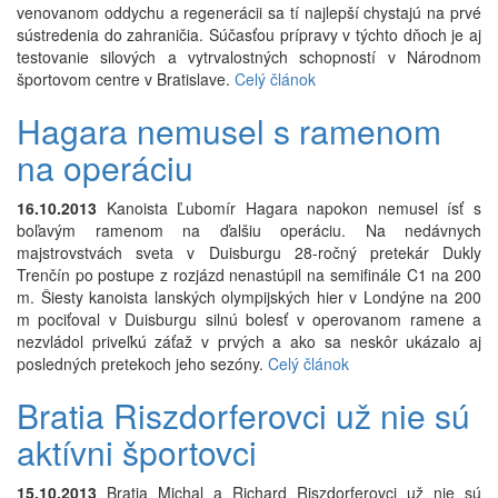
venovanom oddychu a regenerácii sa tí najlepší chystajú na prvé
sústredenia do zahraničia. Súčasťou prípravy v týchto dňoch je aj
testovanie silových a vytrvalostných schopností v Národnom
športovom centre v Bratislave.
Celý článok
Hagara nemusel s ramenom
na operáciu
16.10.2013
Kanoista Ľubomír Hagara napokon nemusel ísť s
boľavým ramenom na ďalšiu operáciu. Na nedávnych
majstrovstvách sveta v Duisburgu 28-ročný pretekár Dukly
Trenčín po postupe z rozjázd nenastúpil na semifinále C1 na 200
m. Šiesty kanoista lanských olympijských hier v Londýne na 200
m pociťoval v Duisburgu silnú bolesť v operovanom ramene a
nezvládol priveľkú záťaž v prvých a ako sa neskôr ukázalo aj
posledných pretekoch jeho sezóny.
Celý článok
Bratia Riszdorferovci už nie sú
aktívni športovci
15.10.2013
Bratia Michal a Richard Riszdorferovci už nie sú