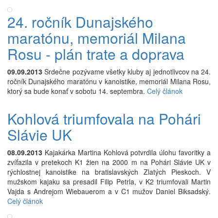
24. ročník Dunajského
maratónu, memoriál Milana
Rosu - plán trate a doprava
09.09.2013
Srdečne pozývame všetky kluby aj jednotlivcov na 24.
ročník Dunajského maratónu v kanoistike, memoriál Milana Rosu,
ktorý sa bude konať v sobotu 14. septembra.
Celý článok
Kohlová triumfovala na Pohári
Slávie UK
08.09.2013
Kajakárka Martina Kohlová potvrdila úlohu favoritky a
zvíťazila v pretekoch K1 žien na 2000 m na Pohári Slávie UK v
rýchlostnej kanoistike na bratislavských Zlatých Pieskoch. V
mužskom kajaku sa presadil Filip Petrla, v K2 triumfovali Martin
Vajda s Andrejom Wiebauerom a v C1 mužov Daniel Biksadský.
Celý článok