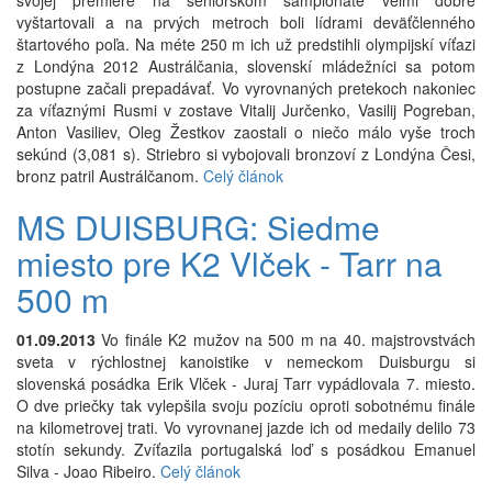
svojej premiére na seniorskom šampionáte veľmi dobre
vyštartovali a na prvých metroch boli lídrami deväťčlenného
štartového poľa. Na méte 250 m ich už predstihli olympijskí víťazi
z Londýna 2012 Austrálčania, slovenskí mládežníci sa potom
postupne začali prepadávať. Vo vyrovnaných pretekoch nakoniec
za víťaznými Rusmi v zostave Vitalij Jurčenko, Vasilij Pogreban,
Anton Vasiliev, Oleg Žestkov zaostali o niečo málo vyše troch
sekúnd (3,081 s). Striebro si vybojovali bronzoví z Londýna Česi,
bronz patril Austrálčanom.
Celý článok
MS DUISBURG: Siedme
miesto pre K2 Vlček - Tarr na
500 m
01.09.2013
Vo finále K2 mužov na 500 m na 40. majstrovstvách
sveta v rýchlostnej kanoistike v nemeckom Duisburgu si
slovenská posádka Erik Vlček - Juraj Tarr vypádlovala 7. miesto.
O dve priečky tak vylepšila svoju pozíciu oproti sobotnému finále
na kilometrovej trati. Vo vyrovnanej jazde ich od medaily delilo 73
stotín sekundy. Zvíťazila portugalská loď s posádkou Emanuel
Silva - Joao Ribeiro.
Celý článok