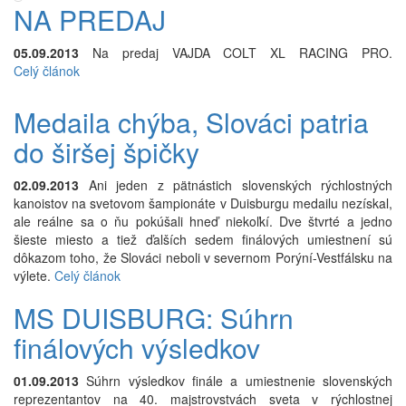
NA PREDAJ
05.09.2013
Na predaj VAJDA COLT XL RACING PRO.
Celý článok
Medaila chýba, Slováci patria
do širšej špičky
02.09.2013
Ani jeden z pätnástich slovenských rýchlostných
kanoistov na svetovom šampionáte v Duisburgu medailu nezískal,
ale reálne sa o ňu pokúšali hneď niekoľkí. Dve štvrté a jedno
šieste miesto a tiež ďalších sedem finálových umiestnení sú
dôkazom toho, že Slováci neboli v severnom Porýní-Vestfálsku na
výlete.
Celý článok
MS DUISBURG: Súhrn
finálových výsledkov
01.09.2013
Súhrn výsledkov finále a umiestnenie slovenských
reprezentantov na 40. majstrovstvách sveta v rýchlostnej