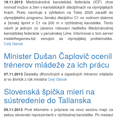
19.11.2013
Medzinárodná kanoistická federácia (ICF) chce
rovnosť mužov a žien v kanoistických disciplínach na olympijských
hrách. Preto navrhuje s výhľadom na Tokio 2020 zaradiť do
olympijského programu ženskú disciplínu C1 vo vodnom slalome
a ženský šprint v C1 na 200 m v rýchlostnej kanoistike. Tento
návrh je jedným zo záverov rokovaní riaditeľov Medzinárodnej
kanoistickej federácie v peruánskej Lime. Informoval o tom server
insidethegames.biz venujúci sa olympijskej problematike.
Celý článok
Minister Dušan Čaplovič ocenil
trénerov mládeže za ich prácu
07.11.2013
Desiatky dlhoročných a úspešných trénerov mládeže
si vo štvrtok z rúk ministra
Celý článok
Slovenská špička mieri na
sústredenie do Talianska
05.11.2013
Prvé kilometre v príprave na novú sezónu majú za
sebou slovenskí reprezentanti v rýchlostnej kanoistike. Po mesiaci