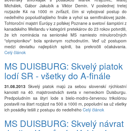
Michálek, Gábor Jakubík a Viktor Demin. V poslednej tretej
rozjazde K4 na 1000 m zvíťazil, čím si vybojoval postup do
nedeľného popoludňajšieho finále a vyhol sa semifinálovej jazde.
Tohtoroční majstri Európy z poľskej Poznane a svetoví šampióni z
kanadského Wellandu v kategórii pretekárov do 23 rokov potvrdili,
že ich nominácia na seniorské MS namiesto minuloročných
"olympionikov" bola správnym rozhodnutím. Veď už postupom
medzi deviatku najlepších splnili, ba prekročili očakávania.
Celý článok
MS DUISBURG: Skvelý piatok
lodí SR - všetky do A-finále
31.08.2013
Skvelý piatok majú za sebou slovenskí rýchlostní
kanoisti na 40. majstrovstvách sveta v nemeckom Duisburgu.
Predpoludním sa štyri lode s bielo-modro-červenou trikolórou
postavili na štart rozjázd na 500 a 1000 m, popoludní sa už všetky
ich posádky tešili z postupu do nedeľného
Celý článok
MS DUISBURG: Skvelý návrat