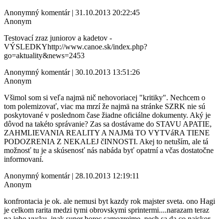
Anonymný komentár | 31.10.2013 20:22:45
Anonym
Testovací zraz juniorov a kadetov -
VÝSLEDKYhttp://www.canoe.sk/index.php?
go=aktuality&news=2453
Anonymný komentár | 30.10.2013 13:51:26
Anonym
Všimol som si veľa najmä nič nehovoriacej "kritiky". Nechcem o
tom polemizovať, viac ma mrzí že najmä na stránke SZRK nie sú
poskytované v poslednom čase žiadne oficiálne dokumenty. Aký je
dôvod na takéto správanie? Zas sa dostávame do STAVU APATIE,
ZAHMLIEVANIA REALITY A NAJMä TO VYTVáRA TIENE
PODOZRENIA Z NEKALEJ čINNOSTI. Akej to netuším, ale tá
možnosť tu je a skúsenosť nás nabáda byť opatrní a včas dostatočne
informovaní.
Anonymný komentár | 28.10.2013 12:19:11
Anonym
konfrontacia je ok. ale nemusi byt kazdy rok majster sveta. ono Hagi
je celkom rarita medzi tymi obrovskymi sprintermi....narazam teraz
na jeho vysku. inak super borec samozrejme. nech sa da co najskor