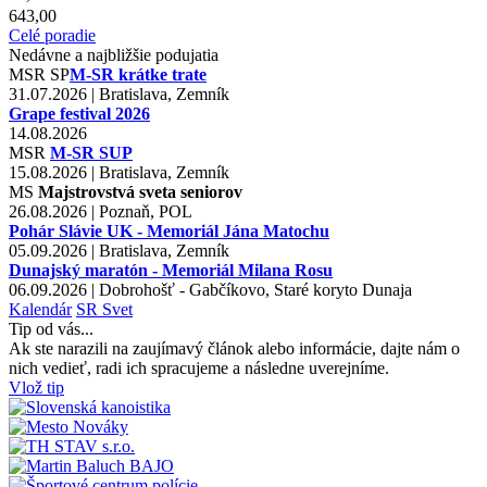
643,00
Celé poradie
Nedávne a najbližšie podujatia
MSR
SP
M-SR krátke trate
31.07.2026 | Bratislava, Zemník
Grape festival 2026
14.08.2026
MSR
M-SR SUP
15.08.2026 | Bratislava, Zemník
MS
Majstrovstvá sveta seniorov
26.08.2026 | Poznaň, POL
Pohár Slávie UK - Memoriál Jána Matochu
05.09.2026 | Bratislava, Zemník
Dunajský maratón - Memoriál Milana Rosu
06.09.2026 | Dobrohošť - Gabčíkovo, Staré koryto Dunaja
Kalendár
SR
Svet
Tip od vás...
Ak ste narazili na zaujímavý článok alebo informácie, dajte nám o
nich vedieť, radi ich spracujeme a následne uverejníme.
Vlož tip