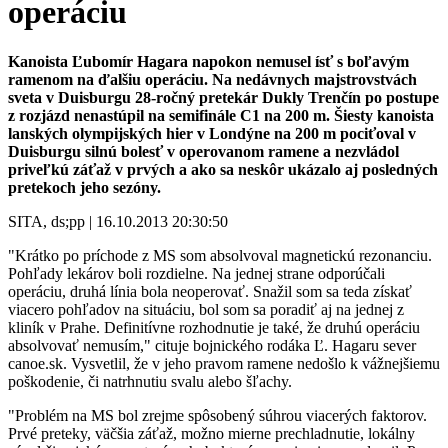
operáciu
Kanoista Ľubomír Hagara napokon nemusel ísť s boľavým
ramenom na ďalšiu operáciu. Na nedávnych majstrovstvách
sveta v Duisburgu 28-ročný pretekár Dukly Trenčín po postupe
z rozjázd nenastúpil na semifinále C1 na 200 m. Šiesty kanoista
lanských olympijských hier v Londýne na 200 m pociťoval v
Duisburgu silnú bolesť v operovanom ramene a nezvládol
priveľkú záťaž v prvých a ako sa neskôr ukázalo aj posledných
pretekoch jeho sezóny.
SITA, ds;pp | 16.10.2013 20:30:50
"Krátko po príchode z MS som absolvoval magnetickú rezonanciu.
Pohľady lekárov boli rozdielne. Na jednej strane odporúčali
operáciu, druhá línia bola neoperovať. Snažil som sa teda získať
viacero pohľadov na situáciu, bol som sa poradiť aj na jednej z
kliník v Prahe. Definitívne rozhodnutie je také, že druhú operáciu
absolvovať nemusím," cituje bojnického rodáka Ľ. Hagaru sever
canoe.sk. Vysvetlil, že v jeho pravom ramene nedošlo k vážnejšiemu
poškodenie, či natrhnutiu svalu alebo šľachy.
"Problém na MS bol zrejme spôsobený súhrou viacerých faktorov.
Prvé preteky, väčšia záťaž, možno mierne prechladnutie, lokálny