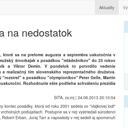
Aktuality
Vý
la na nedostatok
e, ktoré sa na prelome augusta a septembra uskutočnia v
mužský štvorkajak s posádkou "mládežníkov" do 23 rokov
bík a Viktor Demin. V pondelok to potvrdilo vedenie
 a realizačný tím slovenského reprezentačného družstva.
 "rozstrel" s posádkou "olympionikov" Peter Gelle, Martin
neuskutoční. Rozhodnutie ešte podlieha schváleniu prezídia
SITA, zs;mj | 24.06.2013 20:10:04
 koniec posádky, ktorá od roku 2001 sedela vo "vlajkovej lodi"
a vrcholných podujatiach. Postupne sa v nej vystriedali súrodenci
a, Róbert Erban, Juraj Tarr a naposledy v nej sedeli aj spomenutí