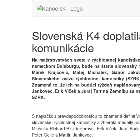
Slovenská K4 doplati
komunikácie
Na majstrovstvách sveta v rýchlostnej kanoistik
nemeckom Duisburgu, bude na štarte slovenský 
Marek Krajčovič, Matej Michálek, Gábor Jaku
Slovenského zväzu rýchlostnej kanoistiky (SZRK)
Znamená to, že ich na budúci týždeň naplánovaný
Jankovec, Erik Vlček a Juraj Tarr na Zemníku sa 
SZRK.
S najväčšou pravdepodobnosťou to znamená definitívny
slovenskej rýchlostnej kanoistiky a zbierala medaily n
Michal a Richard Riszdorferovci, Erik Vlček, Juraj Bač
Peter Gelle a Martin Jankovec.