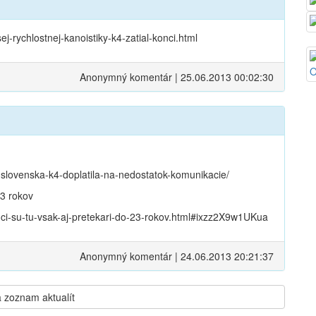
j-rychlostnej-kanoistiky-k4-zatial-konci.html
Anonymný komentár | 25.06.2013 00:02:30
0-slovenska-k4-doplatila-na-nedostatok-komunikacie/
23 rokov
nci-su-tu-vsak-aj-pretekari-do-23-rokov.html#ixzz2X9w1UKua
Anonymný komentár | 24.06.2013 20:21:37
 zoznam aktualít