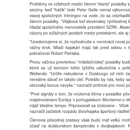
Problémy vo vzťahoch medzi členmi "starej" posádky s
sezóny, keď "háčik" lode Peter Gelle nemal výkonno
viacej spoločných tréningov na vode, čo sa odzrkadli
členmi posádky. "Vlajková loď slovenskej rýchlostnej
hľadal spoločného menovateľa prezident SZRK. Absenc
názory po súťažných jazdách medzi pretekármi, ale aj 
"Uvedomujeme si, že rozhodnutie o nominácii novej po
vážny krok. Mladí kajakári majú tak pred sebou v t
pokračoval Robert Petriska.
Prvou vážnou previerkou "mládežníckej" posádky bude
ktoré sa už koncom tohto týždňa uskutočnia v poľ
Wellande. "Určite nebudeme v Duisburgu od nich čaka
nereálne dávať im takýto cieľ. Potešilo by nás, keby sa 
obrovský bonus navyše," naznačil ambície pre novú pos
"Prvé signály o tom, že vnútorná klíma v posádke pôvo
majstrovstvami Európy v portugalskom Montemor-o-Vel
nájsť ideálne tempo. Pripravovali sa izolovane - Vlče
naznačil začiatok rozpadu štvorkajaka športový riaditeľ
Členovia pôvodnej zostavy však budú mať veľkú moti
účasť na duisburskom šampionáte v dvojkajakoch. N