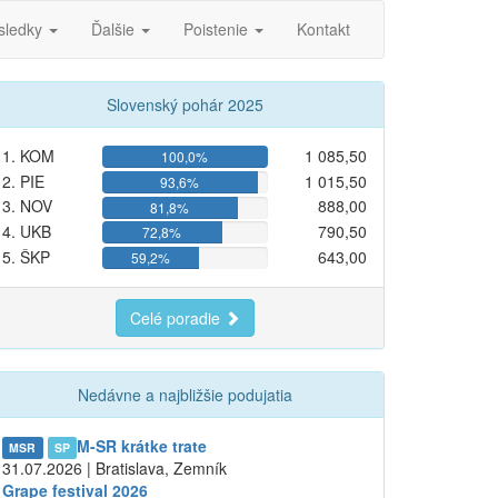
sledky
Ďalšie
Poistenie
Kontakt
Slovenský pohár 2025
1. KOM
1 085,50
100,0%
2. PIE
1 015,50
93,6%
3. NOV
888,00
81,8%
4. UKB
790,50
72,8%
5. ŠKP
643,00
59,2%
Celé poradie
Nedávne a najbližšie podujatia
M-SR krátke trate
MSR
SP
31.07.2026 | Bratislava, Zemník
Grape festival 2026