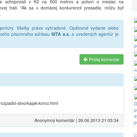
oje schopnosti v K2 na 500 metrov a potom o mesiac na
ovej trati. "Ak sa v domácej konkurencii presadia, môžu byť
.
ntúry. Všetky práva vyhradené. Opätovné vydanie alebo
júceho písomného súhlasu
SITA a.s.
a uvedených agentúr je
Pridaj komentár
ozpadol-stvorkajak-konci.html
Anonymný komentár | 26.06.2013 21:05:34