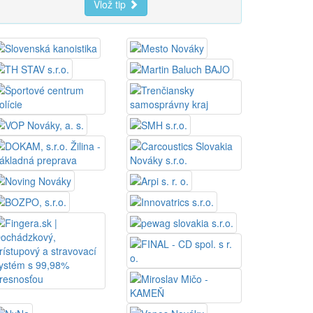
Vlož tip