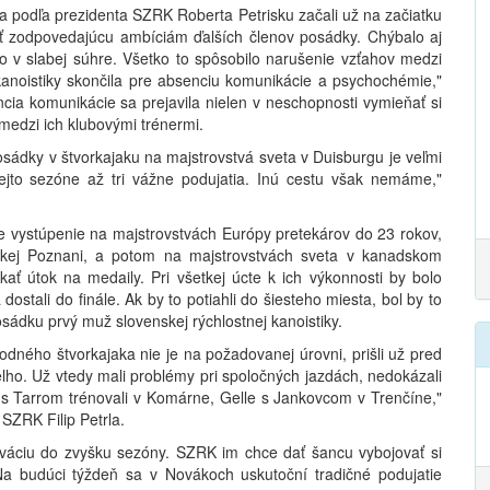
a podľa prezidenta SZRK Roberta Petrisku začali už na začiatku
sť zodpovedajúcu ambíciám ďalších členov posádky. Chýbalo aj
lo v slabej súhre. Všetko to spôsobilo narušenie vzťahov medzi
 kanoistiky skončila pre absenciu komunikácie a psychochémie,"
ia komunikácie sa prejavila nielen v neschopnosti vymieňať si
medzi ich klubovými trénermi.
sádky v štvorkajaku na majstrovstvá sveta v Duisburgu je veľmi
ejto sezóne až tri vážne podujatia. Inú cestu však nemáme,"
 vystúpenie na majstrovstvách Európy pretekárov do 23 rokov,
skej Poznani, a potom na majstrovstvách sveta v kanadskom
ť útok na medaily. Pri všetkej úcte k ich výkonnosti by bolo
dostali do finále. Ak by to potiahli do šiesteho miesta, bol by to
ádku prvý muž slovenskej rýchlostnej kanoistiky.
dného štvorkajaka nie je na požadovanej úrovni, prišli už pred
ho. Už vtedy mali problémy pri spoločných jazdách, nedokázali
k s Tarrom trénovali v Komárne, Gelle s Jankovcom v Trenčíne,"
 SZRK Filip Petrla.
váciu do zvyšku sezóny. SZRK im chce dať šancu vybojovať si
a budúci týždeň sa v Novákoch uskutoční tradičné podujatie