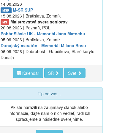
14.08.2026
M-SR SUP
MSR
15.08.2026 | Bratislava, Zemník
Majstrovstvá sveta seniorov
MS
26.08.2026 | Poznaň, POL
Pohár Slávie UK - Memoriál Jána Matochu
05.09.2026 | Bratislava, Zemník
Dunajský maratón - Memoriál Milana Rosu
06.09.2026 | Dobrohošť - Gabčíkovo, Staré koryto
Dunaja
Kalendár
SR
Svet
Tip od vás...
Ak ste narazili na zaujímavý článok alebo
informácie, dajte nám o nich vedieť, radi ich
spracujeme a následne uverejníme.