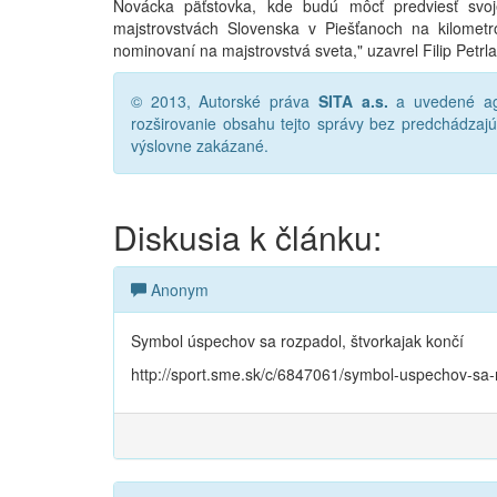
Novácka päťstovka, kde budú môcť predviesť sv
majstrovstvách Slovenska v Piešťanoch na kilometr
nominovaní na majstrovstvá sveta," uzavrel Filip Petrla
© 2013, Autorské práva
SITA a.s.
a uvedené age
rozširovanie obsahu tejto správy bez predchádza
výslovne zakázané.
Diskusia k článku:
Anonym
Symbol úspechov sa rozpadol, štvorkajak končí
http://sport.sme.sk/c/6847061/symbol-uspechov-sa-r