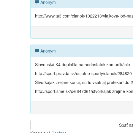
Anonym
http://www.ta3.com/clanok/1022213/vlajkova-lod-nase
Anonym
Slovenská K4 doplatila na nedostatok komunikácie
http://sport.pravda.sk/ostatne-sporty/clanok/28482
Štvorkajak zrejme končí, sú tu však aj pretekári do 
http://sport.sme.sk/c/6847061/stvorkajak-zrejme-ko
Späť na