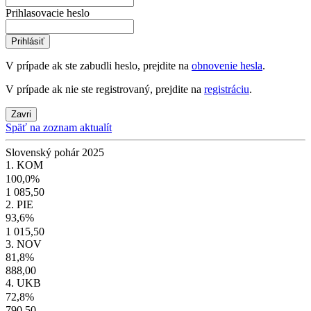
Prihlasovacie heslo
Prihlásiť
V prípade ak ste zabudli heslo, prejdite na
obnovenie hesla
.
V prípade ak nie ste registrovaný, prejdite na
registráciu
.
Zavri
Späť na zoznam aktualít
Slovenský pohár 2025
1. KOM
100,0%
1 085,50
2. PIE
93,6%
1 015,50
3. NOV
81,8%
888,00
4. UKB
72,8%
790,50