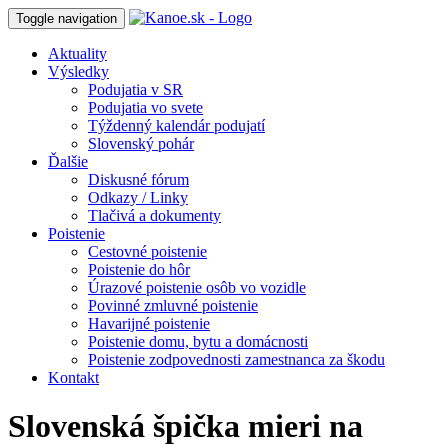
Toggle navigation
Aktuality
Výsledky
Podujatia v SR
Podujatia vo svete
Týždenný kalendár podujatí
Slovenský pohár
Ďalšie
Diskusné fórum
Odkazy / Linky
Tlačivá a dokumenty
Poistenie
Cestovné poistenie
Poistenie do hôr
Úrazové poistenie osôb vo vozidle
Povinné zmluvné poistenie
Havarijné poistenie
Poistenie domu, bytu a domácnosti
Poistenie zodpovednosti zamestnanca za škodu
Kontakt
Slovenská špička mieri na