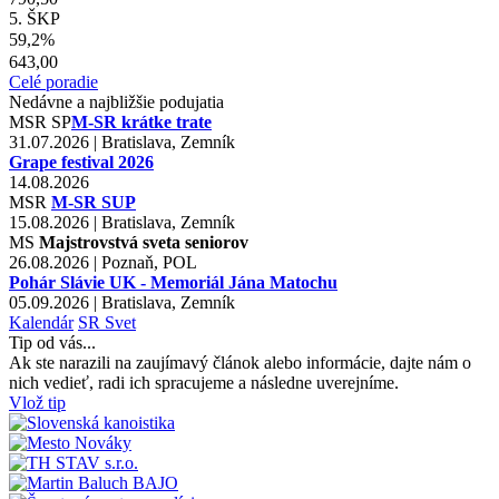
5. ŠKP
59,2%
643,00
Celé poradie
Nedávne a najbližšie podujatia
MSR
SP
M-SR krátke trate
31.07.2026 | Bratislava, Zemník
Grape festival 2026
14.08.2026
MSR
M-SR SUP
15.08.2026 | Bratislava, Zemník
MS
Majstrovstvá sveta seniorov
26.08.2026 | Poznaň, POL
Pohár Slávie UK - Memoriál Jána Matochu
05.09.2026 | Bratislava, Zemník
Kalendár
SR
Svet
Tip od vás...
Ak ste narazili na zaujímavý článok alebo informácie, dajte nám o
nich vedieť, radi ich spracujeme a následne uverejníme.
Vlož tip