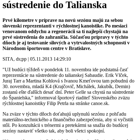
sústredenie do Talianska
Prvé kilometre v príprave na novú sezónu majú za sebou
slovenskí reprezentanti v rýchlostnej kanoistike. Po mesiaci
venovanom oddychu a regenerácii sa tí najlepší chystajú na
prvé sústredenia do zahraničia. Súčasťou prípravy v týchto
dňoch je aj testovanie silových a vytrvalostných schopností v
Národnom športovom centre v Bratislave.
SITA, ds;pp | 05.11.2013 14:29:10
"Už budúci týždeň v pondelok 11. novembra ide podstatná časť
reprezentácie na sústredenie do talianskej Sabaudie. Erik Vlček,
Juraj Tarr a Martina Kohlová s Ivanou Kmeťovou tam pobudnú do
30. novembra, mladá K4 (Krajčovič, Michálek, Jakubík, Demin)
zostanú ešte ďalších desať dní. Peter Gelle sa chystá na sústredenie
do Španielska," informoval športový riaditeľ Slovenského zväzu
rýchlostnej kanoistiky Filip Petrla na stránke canoe.sk.
Na zväze v týchto dňoch doťahujú uplynulú sezónu z pohľadu
materiálno-technického a finančného zabezpečenia, aby si vyčistili
stôl. Po konzultácii s trénermi a pretekármi sa snažia do budúcej
sezóny nastaviť všetko tak, aby boli všetci spokojní.