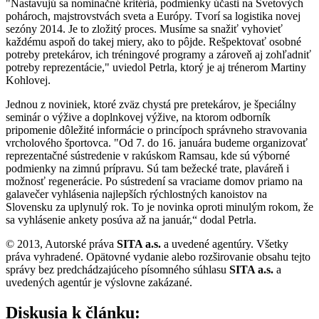
"Nastavujú sa nominačné kritériá, podmienky účasti na Svetových
pohároch, majstrovstvách sveta a Európy. Tvorí sa logistika novej
sezóny 2014. Je to zložitý proces. Musíme sa snažiť vyhovieť
každému aspoň do takej miery, ako to pôjde. Rešpektovať osobné
potreby pretekárov, ich tréningové programy a zároveň aj zohľadniť
potreby reprezentácie," uviedol Petrla, ktorý je aj trénerom Martiny
Kohlovej.
Jednou z noviniek, ktoré zväz chystá pre pretekárov, je špeciálny
seminár o výžive a doplnkovej výžive, na ktorom odborník
pripomenie dôležité informácie o princípoch správneho stravovania
vrcholového športovca. "Od 7. do 16. januára budeme organizovať
reprezentačné sústredenie v rakúskom Ramsau, kde sú výborné
podmienky na zimnú prípravu. Sú tam bežecké trate, plaváreň i
možnosť regenerácie. Po sústredení sa vraciame domov priamo na
galavečer vyhlásenia najlepších rýchlostných kanoistov na
Slovensku za uplynulý rok. To je novinka oproti minulým rokom, že
sa vyhlásenie ankety posúva až na január,“ dodal Petrla.
© 2013, Autorské práva
SITA a.s.
a uvedené agentúry. Všetky
práva vyhradené. Opätovné vydanie alebo rozširovanie obsahu tejto
správy bez predchádzajúceho písomného súhlasu
SITA a.s.
a
uvedených agentúr je výslovne zakázané.
Diskusia k článku: