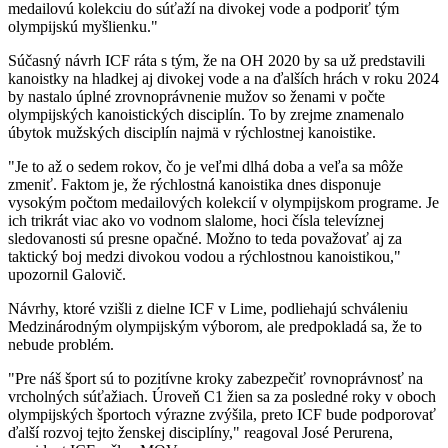
medailovú kolekciu do súťaží na divokej vode a podporiť tým
olympijskú myšlienku."
Súčasný návrh ICF ráta s tým, že na OH 2020 by sa už predstavili
kanoistky na hladkej aj divokej vode a na ďalších hrách v roku 2024
by nastalo úplné zrovnoprávnenie mužov so ženami v počte
olympijských kanoistických disciplín. To by zrejme znamenalo
úbytok mužských disciplín najmä v rýchlostnej kanoistike.
"Je to až o sedem rokov, čo je veľmi dlhá doba a veľa sa môže
zmeniť. Faktom je, že rýchlostná kanoistika dnes disponuje
vysokým počtom medailových kolekcií v olympijskom programe. Je
ich trikrát viac ako vo vodnom slalome, hoci čísla televíznej
sledovanosti sú presne opačné. Možno to teda považovať aj za
taktický boj medzi divokou vodou a rýchlostnou kanoistikou,"
upozornil Galovič.
Návrhy, ktoré vzišli z dielne ICF v Lime, podliehajú schváleniu
Medzinárodným olympijským výborom, ale predpokladá sa, že to
nebude problém.
"Pre náš šport sú to pozitívne kroky zabezpečiť rovnoprávnosť na
vrcholných súťažiach. Úroveň C1 žien sa za posledné roky v oboch
olympijských športoch výrazne zvýšila, preto ICF bude podporovať
ďalší rozvoj tejto ženskej disciplíny," reagoval José Perurena,