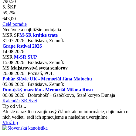
790,50
5. ŠKP
59,2%
643,00
Celé poradie
Nedávne a najbližšie podujatia
MSR
SP
M-SR krátke trate
31.07.2026 | Bratislava, Zemník
Grape festival 2026
14.08.2026
MSR
M-SR SUP
15.08.2026 | Bratislava, Zemník
MS
Majstrovstvá sveta seniorov
26.08.2026 | Poznaň, POL
Pohár Slávie UK - Memoriál Jána Matochu
05.09.2026 | Bratislava, Zemník
Dunajský maratón - Memoriál Milana Rosu
06.09.2026 | Dobrohošť - Gabčíkovo, Staré koryto Dunaja
Kalendár
SR
Svet
Tip od vás...
Ak ste narazili na zaujímavý článok alebo informácie, dajte nám o
nich vedieť, radi ich spracujeme a následne uverejníme.
Vlož tip