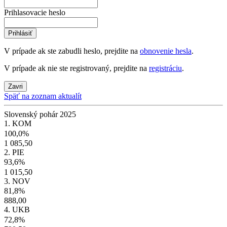
Prihlasovacie heslo
Prihlásiť
V prípade ak ste zabudli heslo, prejdite na
obnovenie hesla
.
V prípade ak nie ste registrovaný, prejdite na
registráciu
.
Zavri
Späť na zoznam aktualít
Slovenský pohár 2025
1. KOM
100,0%
1 085,50
2. PIE
93,6%
1 015,50
3. NOV
81,8%
888,00
4. UKB
72,8%