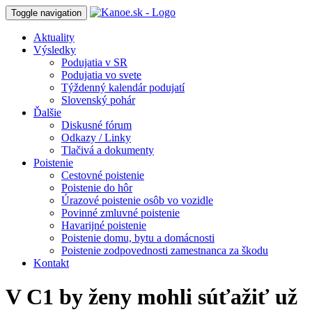
Toggle navigation
Aktuality
Výsledky
Podujatia v SR
Podujatia vo svete
Týždenný kalendár podujatí
Slovenský pohár
Ďalšie
Diskusné fórum
Odkazy / Linky
Tlačivá a dokumenty
Poistenie
Cestovné poistenie
Poistenie do hôr
Úrazové poistenie osôb vo vozidle
Povinné zmluvné poistenie
Havarijné poistenie
Poistenie domu, bytu a domácnosti
Poistenie zodpovednosti zamestnanca za škodu
Kontakt
V C1 by ženy mohli súťažiť už