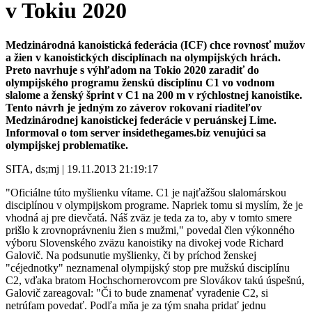
v Tokiu 2020
Medzinárodná kanoistická federácia (ICF) chce rovnosť mužov
a žien v kanoistických disciplínach na olympijských hrách.
Preto navrhuje s výhľadom na Tokio 2020 zaradiť do
olympijského programu ženskú disciplínu C1 vo vodnom
slalome a ženský šprint v C1 na 200 m v rýchlostnej kanoistike.
Tento návrh je jedným zo záverov rokovaní riaditeľov
Medzinárodnej kanoistickej federácie v peruánskej Lime.
Informoval o tom server insidethegames.biz venujúci sa
olympijskej problematike.
SITA, ds;mj | 19.11.2013 21:19:17
"Oficiálne túto myšlienku vítame. C1 je najťažšou slalomárskou
disciplínou v olympijskom programe. Napriek tomu si myslím, že je
vhodná aj pre dievčatá. Náš zväz je teda za to, aby v tomto smere
prišlo k zrovnoprávneniu žien s mužmi," povedal člen výkonného
výboru Slovenského zväzu kanoistiky na divokej vode Richard
Galovič. Na podsunutie myšlienky, či by príchod ženskej
"céjednotky" neznamenal olympijský stop pre mužskú disciplínu
C2, vďaka bratom Hochschornerovcom pre Slovákov takú úspešnú,
Galovič zareagoval: "Či to bude znamenať vyradenie C2, si
netrúfam povedať. Podľa mňa je za tým snaha pridať jednu