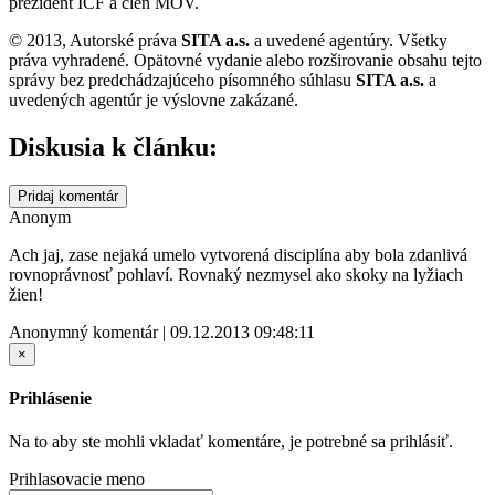
prezident ICF a člen MOV.
© 2013, Autorské práva
SITA a.s.
a uvedené agentúry. Všetky
práva vyhradené. Opätovné vydanie alebo rozširovanie obsahu tejto
správy bez predchádzajúceho písomného súhlasu
SITA a.s.
a
uvedených agentúr je výslovne zakázané.
Diskusia k článku:
Pridaj komentár
Anonym
Ach jaj, zase nejaká umelo vytvorená disciplína aby bola zdanlivá
rovnoprávnosť pohlaví. Rovnaký nezmysel ako skoky na lyžiach
žien!
Anonymný komentár | 09.12.2013 09:48:11
×
Prihlásenie
Na to aby ste mohli vkladať komentáre, je potrebné sa prihlásiť.
Prihlasovacie meno