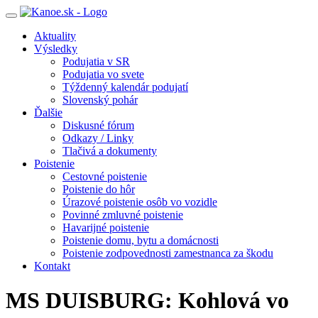
Toggle
navigation
Aktuality
Výsledky
Podujatia v SR
Podujatia vo svete
Týždenný kalendár podujatí
Slovenský pohár
Ďalšie
Diskusné fórum
Odkazy / Linky
Tlačivá a dokumenty
Poistenie
Cestovné poistenie
Poistenie do hôr
Úrazové poistenie osôb vo vozidle
Povinné zmluvné poistenie
Havarijné poistenie
Poistenie domu, bytu a domácnosti
Poistenie zodpovednosti zamestnanca za škodu
Kontakt
MS DUISBURG: Kohlová vo