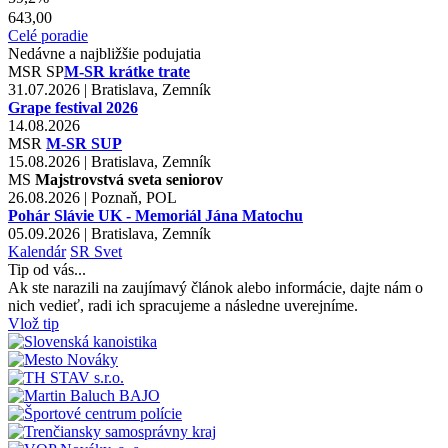
643,00
Celé poradie
Nedávne a najbližšie podujatia
MSR
SP
M-SR krátke trate
31.07.2026 | Bratislava, Zemník
Grape festival 2026
14.08.2026
MSR
M-SR SUP
15.08.2026 | Bratislava, Zemník
MS
Majstrovstvá sveta seniorov
26.08.2026 | Poznaň, POL
Pohár Slávie UK - Memoriál Jána Matochu
05.09.2026 | Bratislava, Zemník
Kalendár
SR
Svet
Tip od vás...
Ak ste narazili na zaujímavý článok alebo informácie, dajte nám o
nich vedieť, radi ich spracujeme a následne uverejníme.
Vlož tip