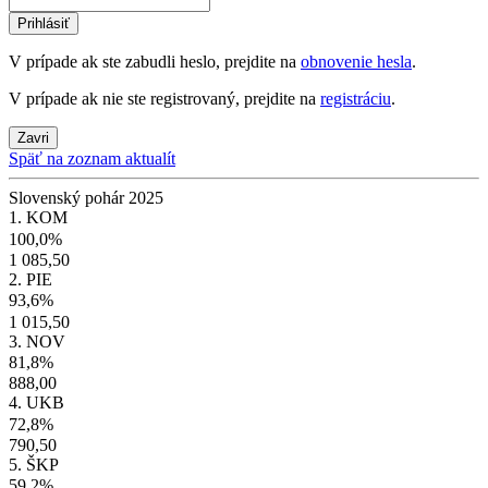
Prihlásiť
V prípade ak ste zabudli heslo, prejdite na
obnovenie hesla
.
V prípade ak nie ste registrovaný, prejdite na
registráciu
.
Zavri
Späť na zoznam aktualít
Slovenský pohár 2025
1. KOM
100,0%
1 085,50
2. PIE
93,6%
1 015,50
3. NOV
81,8%
888,00
4. UKB
72,8%
790,50
5. ŠKP
59,2%