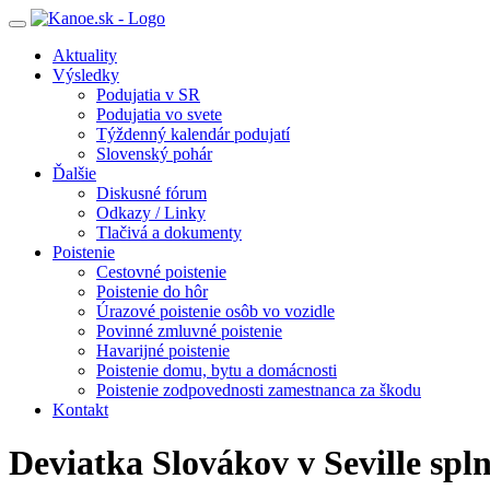
Toggle
navigation
Aktuality
Výsledky
Podujatia v SR
Podujatia vo svete
Týždenný kalendár podujatí
Slovenský pohár
Ďalšie
Diskusné fórum
Odkazy / Linky
Tlačivá a dokumenty
Poistenie
Cestovné poistenie
Poistenie do hôr
Úrazové poistenie osôb vo vozidle
Povinné zmluvné poistenie
Havarijné poistenie
Poistenie domu, bytu a domácnosti
Poistenie zodpovednosti zamestnanca za škodu
Kontakt
Deviatka Slovákov v Seville spln