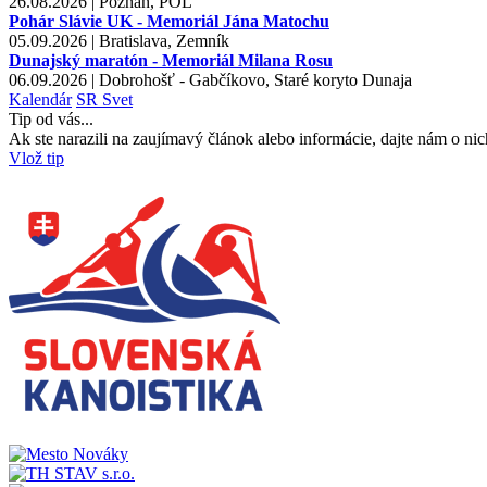
26.08.2026 | Poznaň, POL
Pohár Slávie UK - Memoriál Jána Matochu
05.09.2026 | Bratislava, Zemník
Dunajský maratón - Memoriál Milana Rosu
06.09.2026 | Dobrohošť - Gabčíkovo, Staré koryto Dunaja
Kalendár
SR
Svet
Tip od vás...
Ak ste narazili na zaujímavý článok alebo informácie, dajte nám o nic
Vlož tip