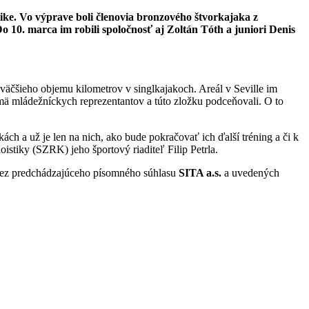
tike. Vo výprave boli členovia bronzového štvorkajaka z
10. marca im robili spoločnosť aj Zoltán Tóth a juniori Denis
äčšieho objemu kilometrov v singlkajakoch. Areál v Seville im
jmä mládežníckych reprezentantov a túto zložku podceňovali. O to
ch a už je len na nich, ako bude pokračovať ich ďalší tréning a či k
stiky (SZRK) jeho športový riaditeľ Filip Petrla.
 bez predchádzajúceho písomného súhlasu
SITA a.s.
a uvedených