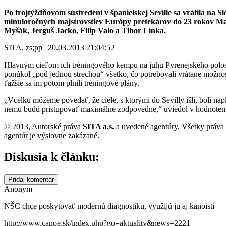
Po trojtýždňovom sústredení v španielskej Seville sa vrátila na 
minuloročných majstrovstiev Európy pretekárov do 23 rokov Mar
Myšák, Jerguš Jacko, Filip Valo a Tibor Linka.
SITA, zs;pp | 20.03.2013 21:04:52
Hlavným cieľom ich tréningového kempu na juhu Pyrenejského polost
ponúkol „pod jednou strechou“ všetko, čo potrebovali vrátane možnos
ťažšie sa im potom plnili tréningové plány.
„Vcelku môžeme povedať, že ciele, s ktorými do Sevilly išli, boli na
nemu budú pristupovať maximálne zodpovedne,“ uviedol v hodnotení sú
© 2013, Autorské práva
SITA a.s.
a uvedené agentúry. Všetky práva
agentúr je výslovne zakázané.
Diskusia k článku:
Pridaj komentár
Anonym
NŠC chce poskytovať modernú diagnostiku, využijú ju aj kanoisti
http://www.canoe.sk/index.php?go=aktuality&news=2221