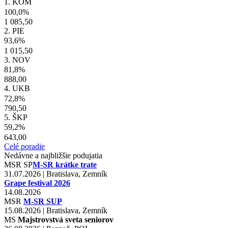
1. KOM
100,0%
1 085,50
2. PIE
93,6%
1 015,50
3. NOV
81,8%
888,00
4. UKB
72,8%
790,50
5. ŠKP
59,2%
643,00
Celé poradie
Nedávne a najbližšie podujatia
MSR
SP
M-SR krátke trate
31.07.2026 | Bratislava, Zemník
Grape festival 2026
14.08.2026
MSR
M-SR SUP
15.08.2026 | Bratislava, Zemník
MS
Majstrovstvá sveta seniorov