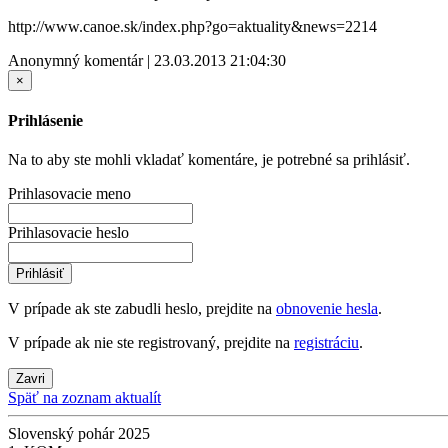
http://www.canoe.sk/index.php?go=aktuality&news=2214
Anonymný komentár | 23.03.2013 21:04:30
×
Prihlásenie
Na to aby ste mohli vkladať komentáre, je potrebné sa prihlásiť.
Prihlasovacie meno
Prihlasovacie heslo
Prihlásiť
V prípade ak ste zabudli heslo, prejdite na
obnovenie hesla
.
V prípade ak nie ste registrovaný, prejdite na
registráciu
.
Zavri
Späť na zoznam aktualít
Slovenský pohár 2025