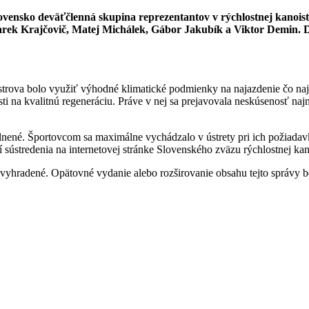
Slovensko deväťčlenná skupina reprezentantov v rýchlostnej kanois
ek Krajčovič, Matej Michálek, Gábor Jakubík a Viktor Demin. Do 
rova bolo využiť výhodné klimatické podmienky na najazdenie čo najv
ti na kvalitnú regeneráciu. Práve v nej sa prejavovala neskúsenosť na
plnené. Športovcom sa maximálne vychádzalo v ústrety pri ich požiadavká
stredenia na internetovej stránke Slovenského zväzu rýchlostnej kanoi
 vyhradené. Opätovné vydanie alebo rozširovanie obsahu tejto správy