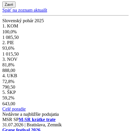
Zavri
Späť na zoznam aktualít
Slovenský pohár 2025
1. KOM
100,0%
1 085,50
2. PIE
93,6%
1 015,50
3. NOV
81,8%
888,00
4. UKB
72,8%
790,50
5. ŠKP
59,2%
643,00
Celé poradie
Nedávne a najbližšie podujatia
MSR
SP
M-SR krátke trate
31.07.2026 | Bratislava, Zemník
Grape festival 2026