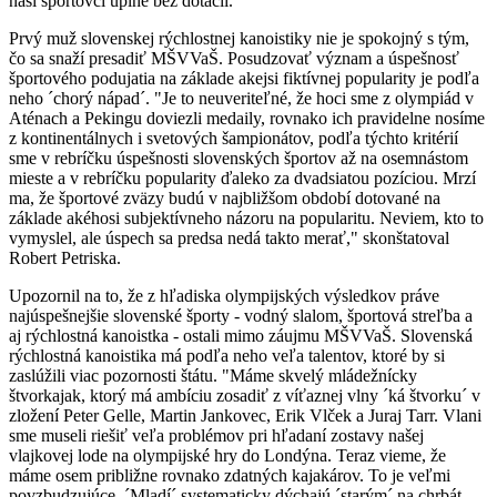
naši športovci úplne bez dotácií."
Prvý muž slovenskej rýchlostnej kanoistiky nie je spokojný s tým,
čo sa snaží presadiť MŠVVaŠ. Posudzovať význam a úspešnosť
športového podujatia na základe akejsi fiktívnej popularity je podľa
neho ´chorý nápad´. "Je to neuveriteľné, že hoci sme z olympiád v
Aténach a Pekingu doviezli medaily, rovnako ich pravidelne nosíme
z kontinentálnych i svetových šampionátov, podľa týchto kritérií
sme v rebríčku úspešnosti slovenských športov až na osemnástom
mieste a v rebríčku popularity ďaleko za dvadsiatou pozíciou. Mrzí
ma, že športové zväzy budú v najbližšom období dotované na
základe akéhosi subjektívneho názoru na popularitu. Neviem, kto to
vymyslel, ale úspech sa predsa nedá takto merať," skonštatoval
Robert Petriska.
Upozornil na to, že z hľadiska olympijských výsledkov práve
najúspešnejšie slovenské športy - vodný slalom, športová streľba a
aj rýchlostná kanoistka - ostali mimo záujmu MŠVVaŠ. Slovenská
rýchlostná kanoistika má podľa neho veľa talentov, ktoré by si
zaslúžili viac pozornosti štátu. "Máme skvelý mládežnícky
štvorkajak, ktorý má ambíciu zosadiť z víťaznej vlny ´ká štvorku´ v
zložení Peter Gelle, Martin Jankovec, Erik Vlček a Juraj Tarr. Vlani
sme museli riešiť veľa problémov pri hľadaní zostavy našej
vlajkovej lode na olympijské hry do Londýna. Teraz vieme, že
máme osem približne rovnako zdatných kajakárov. To je veľmi
povzbudzujúce. ´Mladí´ systematicky dýchajú ´starým´ na chrbát.