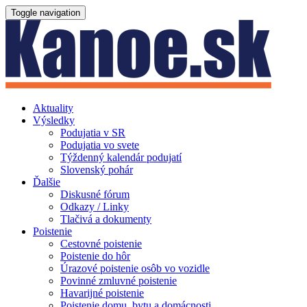
Toggle navigation
Aktuality
Výsledky
Podujatia v SR
Podujatia vo svete
Týždenný kalendár podujatí
Slovenský pohár
Ďalšie
Diskusné fórum
Odkazy / Linky
Tlačivá a dokumenty
Poistenie
Cestovné poistenie
Poistenie do hôr
Úrazové poistenie osôb vo vozidle
Povinné zmluvné poistenie
Havarijné poistenie
Poistenie domu, bytu a domácnosti