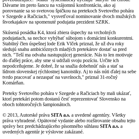
Dávame im preto šancu na vzájomnú konfrontáciu, ako aj
porovnanie sa so svetovou špičkou na pretekoch Svetového pohára
v Szegede a Račiciach," vysvetľoval nominovanie dvoch mužských
štvorkajakov na spomenuté podujatia prezident SZRK.
Skúsená posádka K4, ktorá zbiera úspechy na vrcholných
podujatiach, sa nechce vyhýbať súbojom s domácimi konkurentmi.
Stabilný člen úspešnej lode Erik Vlček priznal, že už dva roky
sledujú snahu ambicióznych mladých pretekárov dostať sa pred
nich. "Teší ma odvaha nastupujúcej generácie. Nás to len motivuje
do ďalšej práce, aby sme si udržali svoju pozíciu. Určite ich
nepodceňujeme. Je dobré, že sa snažia dobehnúť nás a stať sa
lídrom slovenskej rýchlostnej kanoistiky. Aj to nás núti ďalej na sebe
tvrdo pracovať a nezaspať na vavrínoch," priznal 31-ročný
Komárňan.
Preteky Svetového pohára v Szegede a Račiciach by mali ukázať,
ktorí pretekári potom dostanú česť reprezentovať Slovensko na
oboch tohtoročných šampionátoch.
© 2013, Autorské práva
SITA a.s.
a uvedené agentúry. Všetky
práva vyhradené. Opätovné vydanie alebo rozširovanie obsahu tejto
správy bez predchádzajúceho písomného súhlasu
SITA a.s.
a
uvedených agentúr je výslovne zakázané.