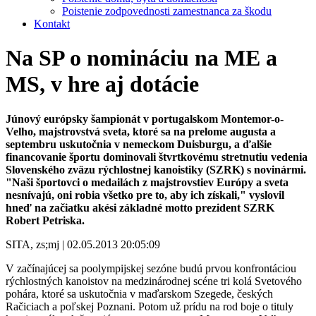
Poistenie zodpovednosti zamestnanca za škodu
Kontakt
Na SP o nomináciu na ME a
MS, v hre aj dotácie
Júnový európsky šampionát v portugalskom Montemor-o-
Velho, majstrovstvá sveta, ktoré sa na prelome augusta a
septembru uskutočnia v nemeckom Duisburgu, a ďalšie
financovanie športu dominovali štvrtkovému stretnutiu vedenia
Slovenského zväzu rýchlostnej kanoistiky (SZRK) s novinármi.
"Naši športovci o medailách z majstrovstiev Európy a sveta
nesnívajú, oni robia všetko pre to, aby ich získali," vyslovil
hneď na začiatku akési základné motto prezident SZRK
Robert Petriska.
SITA, zs;mj | 02.05.2013 20:05:09
V začínajúcej sa poolympijskej sezóne budú prvou konfrontáciou
rýchlostných kanoistov na medzinárodnej scéne tri kolá Svetového
pohára, ktoré sa uskutočnia v maďarskom Szegede, českých
Račiciach a poľskej Poznani. Potom už prídu na rod boje o tituly