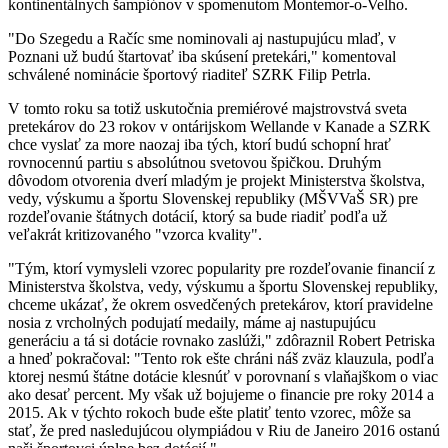
kontinentálnych šampiónov v spomenutom Montemor-o-Velho.
"Do Szegedu a Račíc sme nominovali aj nastupujúcu mlaď, v
Poznani už budú štartovať iba skúsení pretekári," komentoval
schválené nominácie športový riaditeľ SZRK Filip Petrla.
V tomto roku sa totiž uskutočnia premiérové majstrovstvá sveta
pretekárov do 23 rokov v ontárijskom Wellande v Kanade a SZRK
chce vyslať za more naozaj iba tých, ktorí budú schopní hrať
rovnocennú partiu s absolútnou svetovou špičkou. Druhým
dôvodom otvorenia dverí mladým je projekt Ministerstva školstva,
vedy, výskumu a športu Slovenskej republiky (MŠVVaŠ SR) pre
rozdeľovanie štátnych dotácií, ktorý sa bude riadiť podľa už
veľakrát kritizovaného "vzorca kvality".
"Tým, ktorí vymysleli vzorec popularity pre rozdeľovanie financií z
Ministerstva školstva, vedy, výskumu a športu Slovenskej republiky,
chceme ukázať, že okrem osvedčených pretekárov, ktorí pravidelne
nosia z vrcholných podujatí medaily, máme aj nastupujúcu
generáciu a tá si dotácie rovnako zaslúži," zdôraznil Robert Petriska
a hneď pokračoval: "Tento rok ešte chráni náš zväz klauzula, podľa
ktorej nesmú štátne dotácie klesnúť v porovnaní s vlaňajškom o viac
ako desať percent. My však už bojujeme o financie pre roky 2014 a
2015. Ak v týchto rokoch bude ešte platiť tento vzorec, môže sa
stať, že pred nasledujúcou olympiádou v Riu de Janeiro 2016 ostanú