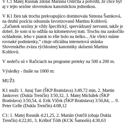
V C1 Matej Rusnák zdolal Mariána Ostrčila a potvrdil, že chce byť
aj v tejto sezóne slovenskou kanoistickou jednotkou.
V K1 žien tak trochu prekvapujúco dominovala Simona Šamková,
na druhú pozíciu odsunula favorizovanú Martinu Kohlovú.
„Začiatok sezóny je vždy špecifický, sprevádzaný nervami, takže je
dobré, že som si to odžila na kilometrovej trati. Trochu ma zaskočilo
ochladenie, lebo v piatok to ešte bolo na tielko... Ale všetci máme
rovnaké podmienky,“ cituje oficiálna internetová stránka
Slovenského zväzu rýchlostnej kanoistiky skúsenú Martinu
Kohlovú.
V nedeľu sú v Račiciach na programe preteky na 500 a 200 m.
Výsledky - finále na 1000 m:
MUŽI:
K1 muži: 1. Juraj Tarr (ŠKP Bratislava) 3:49,72 min, 2. Martin
Jankovec (Dukla Trenčín) 3:50,32, 3. Matej Michálek (ŠKP
Bratislava) 3:50,54, 4. Erik Vlček (ŠKP Bratislava) 3:50,84, ... 9.
Peter Gelle (Dukla Trenčín) 4:08,12
C1: 1. Matej Rusnák 4:21,25, 2. Marián Ostrčil (obaja Dukla
Trenčín) 4:22,81, 3. Krištof Tóth (KCK Šamorín) 4:30,63