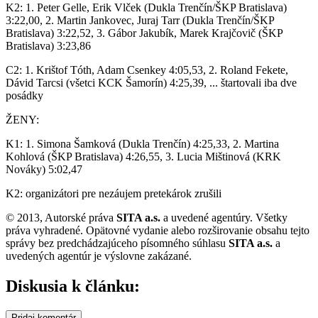
K2: 1. Peter Gelle, Erik Vlček (Dukla Trenčín/ŠKP Bratislava)
3:22,00, 2. Martin Jankovec, Juraj Tarr (Dukla Trenčín/ŠKP
Bratislava) 3:22,52, 3. Gábor Jakubík, Marek Krajčovič (ŠKP
Bratislava) 3:23,86
C2: 1. Krištof Tóth, Adam Csenkey 4:05,53, 2. Roland Fekete,
Dávid Tarcsi (všetci KCK Šamorín) 4:25,39, ... štartovali iba dve
posádky
ŽENY:
K1: 1. Simona Šamková (Dukla Trenčín) 4:25,33, 2. Martina
Kohlová (ŠKP Bratislava) 4:26,55, 3. Lucia Mištinová (KRK
Nováky) 5:02,47
K2: organizátori pre nezáujem pretekárok zrušili
© 2013, Autorské práva
SITA a.s.
a uvedené agentúry. Všetky
práva vyhradené. Opätovné vydanie alebo rozširovanie obsahu tejto
správy bez predchádzajúceho písomného súhlasu
SITA a.s.
a
uvedených agentúr je výslovne zakázané.
Diskusia k článku:
Pridaj komentár