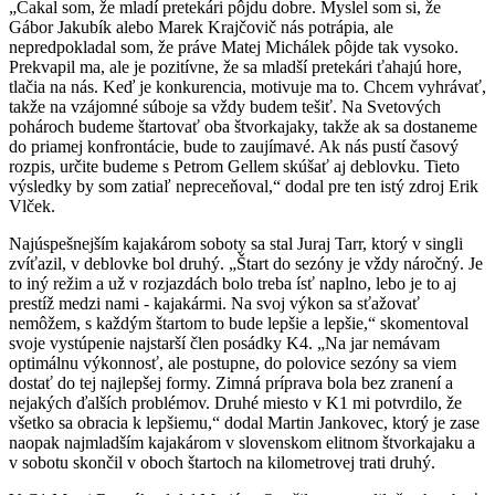
„Čakal som, že mladí pretekári pôjdu dobre. Myslel som si, že
Gábor Jakubík alebo Marek Krajčovič nás potrápia, ale
nepredpokladal som, že práve Matej Michálek pôjde tak vysoko.
Prekvapil ma, ale je pozitívne, že sa mladší pretekári ťahajú hore,
tlačia na nás. Keď je konkurencia, motivuje ma to. Chcem vyhrávať,
takže na vzájomné súboje sa vždy budem tešiť. Na Svetových
pohároch budeme štartovať oba štvorkajaky, takže ak sa dostaneme
do priamej konfrontácie, bude to zaujímavé. Ak nás pustí časový
rozpis, určite budeme s Petrom Gellem skúšať aj deblovku. Tieto
výsledky by som zatiaľ nepreceňoval,“ dodal pre ten istý zdroj Erik
Vlček.
Najúspešnejším kajakárom soboty sa stal Juraj Tarr, ktorý v singli
zvíťazil, v deblovke bol druhý. „Štart do sezóny je vždy náročný. Je
to iný režim a už v rozjazdách bolo treba ísť naplno, lebo je to aj
prestíž medzi nami - kajakármi. Na svoj výkon sa sťažovať
nemôžem, s každým štartom to bude lepšie a lepšie,“ skomentoval
svoje vystúpenie najstarší člen posádky K4. „Na jar nemávam
optimálnu výkonnosť, ale postupne, do polovice sezóny sa viem
dostať do tej najlepšej formy. Zimná príprava bola bez zranení a
nejakých ďalších problémov. Druhé miesto v K1 mi potvrdilo, že
všetko sa obracia k lepšiemu,“ dodal Martin Jankovec, ktorý je zase
naopak najmladším kajakárom v slovenskom elitnom štvorkajaku a
v sobotu skončil v oboch štartoch na kilometrovej trati druhý.