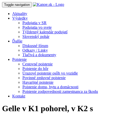
Toggle navigation
Aktuality
Výsledky
Podujatia v SR
Podujatia vo svete
Týždenný kalendár podujatí
Slovenský pohár
Ďalšie
Diskusné fórum
Odkazy / Linky
Tlačivá a dokumenty
Poistenie
Cestovné poistenie
Poistenie do hôr
Úrazové poistenie osôb vo vozidle
Povinné zmluvné poistenie
Havarijné poistenie
Poistenie domu, bytu a domácnosti
Poistenie zodpovednosti zamestnanca za škodu
Kontakt
Gelle v K1 pohorel, v K2 s