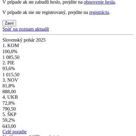
V prípade ak ste zabudli heslo, prejdite na
obnovenie hesla
.
V prípade ak nie ste registrovaný, prejdite na
registráciu
.
Zavri
Späť na zoznam aktualít
Slovenský pohár 2025
1. KOM
100,0%
1 085,50
2. PIE
93,6%
1 015,50
3. NOV
81,8%
888,00
4. UKB
72,8%
790,50
5. ŠKP
59,2%
643,00
Celé poradie