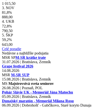
1 015,50
3. NOV
81,8%
888,00
4. UKB
72,8%
790,50
5. ŠKP
59,2%
643,00
Celé poradie
Nedávne a najbližšie podujatia
MSR
SP
M-SR krátke trate
31.07.2026 | Bratislava, Zemník
Grape festival 2026
14.08.2026
MSR
M-SR SUP
15.08.2026 | Bratislava, Zemník
MS
Majstrovstvá sveta seniorov
26.08.2026 | Poznaň, POL
Pohár Slávie UK - Memoriál Jána Matochu
05.09.2026 | Bratislava, Zemník
Dunajský maratón - Memoriál Milana Rosu
06.09.2026 | Dobrohošť - Gabčíkovo, Staré koryto Dunaja