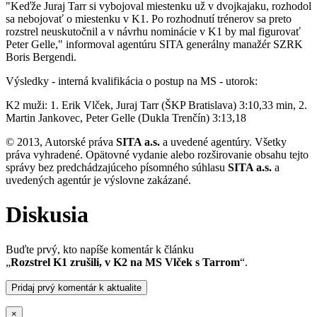
"Keďže Juraj Tarr si vybojoval miestenku už v dvojkajaku, rozhodol
sa nebojovať o miestenku v K1. Po rozhodnutí trénerov sa preto
rozstrel neuskutočnil a v návrhu nominácie v K1 by mal figurovať
Peter Gelle," informoval agentúru SITA generálny manažér SZRK
Boris Bergendi.
Výsledky - interná kvalifikácia o postup na MS - utorok:
K2 muži: 1. Erik Vlček, Juraj Tarr (ŠKP Bratislava) 3:10,33 min, 2.
Martin Jankovec, Peter Gelle (Dukla Trenčín) 3:13,18
© 2013, Autorské práva
SITA a.s.
a uvedené agentúry. Všetky
práva vyhradené. Opätovné vydanie alebo rozširovanie obsahu tejto
správy bez predchádzajúceho písomného súhlasu
SITA a.s.
a
uvedených agentúr je výslovne zakázané.
Diskusia
Buďte prvý, kto napíše komentár k článku
„
Rozstrel K1 zrušili, v K2 na MS Vlček s Tarrom
“.
Pridaj prvý komentár k aktualite
×