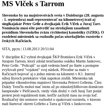
MS Vlček s Tarrom
Slovensko by na majstrovstvách sveta v Duisburgu (28. augusta
- 1. septembra) mali reprezentovať na kilometrovej trati aj
singlkajakár Peter Gelle a dvojkajak Erik Vlček a Juraj Tarr.
Nomináciu musí ešte potvrdiť na stredajšom zasadnutí
prezídium Slovenského zväzu rýchlostnej kanoistiky (SZRK). O
rozdelení miesteniek sa rozhodlo počas utorňajšieho rozstrelu v
českých Račiciach.
SITA, pp;ru | 13.08.2013 20:51:04
V disciplíne K2 vyhral dvojkajak ŠKP Bratislava Erik Vlček s
Jurajom Tarrom, ktorý zdolal trenčiansku osádku Martin Jankovec,
Peter Gelle. "Policajti" sa ujali vedenia hneď po štarte a postupne
zvyšovali pred "vojakmi" svoj náskok. Pôvodne sa malo v
Račiciach bojovať aj o jedno miesto na kilometri v K1. Interný
súboj štyroch pretekárov však napokon zrušili. Miestenka tak
pripadne víkendovému majstrovi Slovenska Petrovi Gellemu. Člen
Dukly Trenčín mohol mať istotu už po minulotýždňovom domácom
šampionáte v Piešťanoch, vtedy však druhý v cieli Juraj Tarr podal
protest proti regulárnosti trate, keďže zachytil riasu na svoju loď.
Realizačný tím seniorov rozhodol o opakovaní rozstrelu, v ktorom
mali štartovať okrem Gelleho a Tarra aj Vlček s Jankovcom.