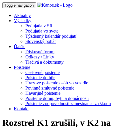
Toggle navigation
Aktuality
Výsledky
Podujatia v SR
Podujatia vo svete
Týždenný kalendár podujatí
Slovenský pohár
Ďalšie
Diskusné fórum
Odkazy / Linky
Tlačivá a dokumenty
Poistenie
Cestovné poistenie
Poistenie do hôr
Úrazové poistenie osôb vo vozidle
Povinné zmluvné poistenie
Havarijné poistenie
Poistenie domu, bytu a domácnosti
Poistenie zodpovednosti zamestnanca za škodu
Kontakt
Rozstrel K1 zrušili, v K2 na