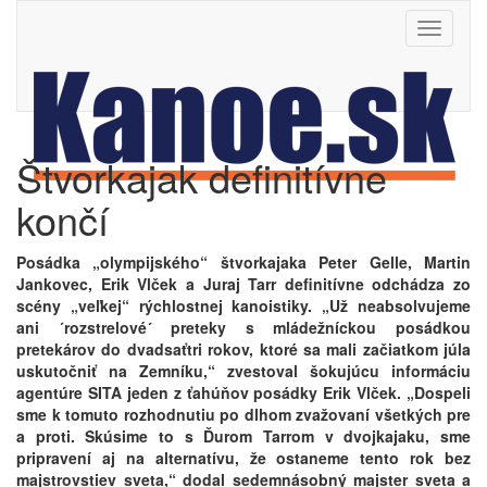
Toggle
navigati
Štvorkajak definitívne
končí
Posádka „olympijského“ štvorkajaka Peter Gelle, Martin
Jankovec, Erik Vlček a Juraj Tarr definitívne odchádza zo
scény „veľkej“ rýchlostnej kanoistiky. „Už neabsolvujeme
ani ´rozstrelové´ preteky s mládežníckou posádkou
pretekárov do dvadsaťtri rokov, ktoré sa mali začiatkom júla
uskutočniť na Zemníku,“ zvestoval šokujúcu informáciu
agentúre SITA jeden z ťahúňov posádky Erik Vlček. „Dospeli
sme k tomuto rozhodnutiu po dlhom zvažovaní všetkých pre
a proti. Skúsime to s Ďurom Tarrom v dvojkajaku, sme
pripravení aj na alternatívu, že ostaneme tento rok bez
majstrovstiev sveta,“ dodal sedemnásobný majster sveta a