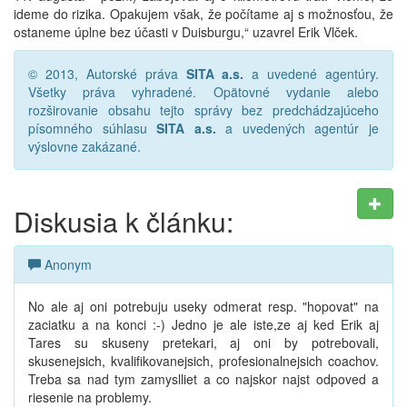
ideme do rizika. Opakujem však, že počítame aj s možnosťou, že
ostaneme úplne bez účasti v Duisburgu,“ uzavrel Erik Vlček.
© 2013, Autorské práva
SITA a.s.
a uvedené agentúry.
Všetky práva vyhradené. Opätovné vydanie alebo
rozširovanie obsahu tejto správy bez predchádzajúceho
písomného súhlasu
SITA a.s.
a uvedených agentúr je
výslovne zakázané.
Diskusia k článku:
Anonym
No ale aj oni potrebuju useky odmerat resp. "hopovat" na
zaciatku a na konci :-) Jedno je ale iste,ze aj ked Erik aj
Tares su skuseny pretekari, aj oni by potrebovali,
skusenejsich, kvalifikovanejsich, profesionalnejsich coachov.
Treba sa nad tym zamyslliet a co najskor najst odpoved a
riesenie na problemy.