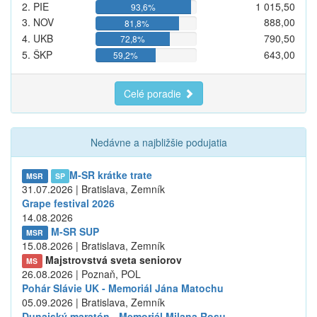
2. PIE
1 015,50
93,6%
3. NOV
888,00
81,8%
4. UKB
790,50
72,8%
5. ŠKP
643,00
59,2%
Celé poradie
Nedávne a najbližšie podujatia
M-SR krátke trate
MSR
SP
31.07.2026 | Bratislava, Zemník
Grape festival 2026
14.08.2026
M-SR SUP
MSR
15.08.2026 | Bratislava, Zemník
Majstrovstvá sveta seniorov
MS
26.08.2026 | Poznaň, POL
Pohár Slávie UK - Memoriál Jána Matochu
05.09.2026 | Bratislava, Zemník
Dunajský maratón - Memoriál Milana Rosu