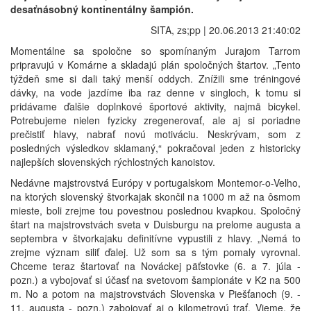
desaťnásobný kontinentálny šampión.
SITA, zs;pp | 20.06.2013 21:40:02
Momentálne sa spoločne so spomínaným Jurajom Tarrom
pripravujú v Komárne a skladajú plán spoločných štartov. „Tento
týždeň sme si dali taký menší oddych. Znížili sme tréningové
dávky, na vode jazdíme iba raz denne v singloch, k tomu si
pridávame ďalšie doplnkové športové aktivity, najmä bicykel.
Potrebujeme nielen fyzicky zregenerovať, ale aj si poriadne
prečistiť hlavy, nabrať novú motiváciu. Neskrývam, som z
posledných výsledkov sklamaný,“ pokračoval jeden z historicky
najlepších slovenských rýchlostných kanoistov.
Nedávne majstrovstvá Európy v portugalskom Montemor-o-Velho,
na ktorých slovenský štvorkajak skončil na 1000 m až na ôsmom
mieste, boli zrejme tou povestnou poslednou kvapkou. Spoločný
štart na majstrovstvách sveta v Duisburgu na prelome augusta a
septembra v štvorkajaku definitívne vypustili z hlavy. „Nemá to
zrejme význam siliť ďalej. Už som sa s tým pomaly vyrovnal.
Chceme teraz štartovať na Nováckej päťstovke (6. a 7. júla -
pozn.) a vybojovať si účasť na svetovom šampionáte v K2 na 500
m. No a potom na majstrovstvách Slovenska v Piešťanoch (9. -
11. augusta - pozn.) zabojovať aj o kilometrovú trať. Vieme, že