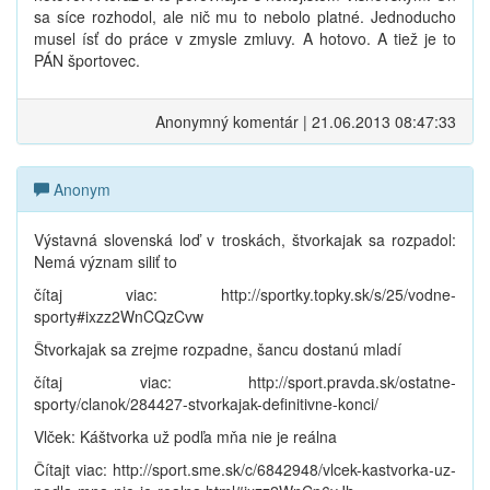
sa síce rozhodol, ale nič mu to nebolo platné. Jednoducho
musel ísť do práce v zmysle zmluvy. A hotovo. A tiež je to
PÁN športovec.
Anonymný komentár | 21.06.2013 08:47:33
Anonym
Výstavná slovenská loď v troskách, štvorkajak sa rozpadol:
Nemá význam siliť to
čítaj viac: http://sportky.topky.sk/s/25/vodne-
sporty#ixzz2WnCQzCvw
Štvorkajak sa zrejme rozpadne, šancu dostanú mladí
čítaj viac: http://sport.pravda.sk/ostatne-
sporty/clanok/284427-stvorkajak-definitivne-konci/
Vlček: Káštvorka už podľa mňa nie je reálna
Čítajt viac: http://sport.sme.sk/c/6842948/vlcek-kastvorka-uz-