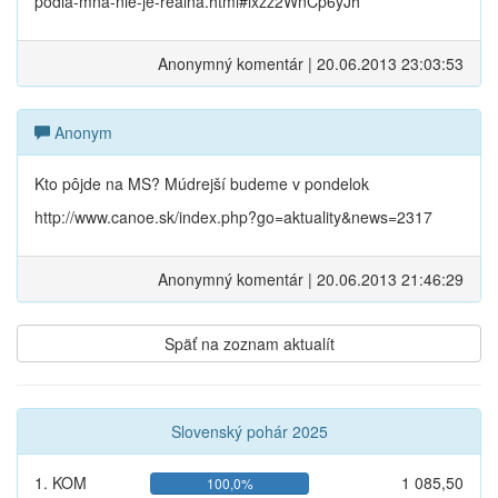
podla-mna-nie-je-realna.html#ixzz2WnCp6yJh
Anonymný komentár | 20.06.2013 23:03:53
Anonym
Kto pôjde na MS? Múdrejší budeme v pondelok
http://www.canoe.sk/index.php?go=aktuality&news=2317
Anonymný komentár | 20.06.2013 21:46:29
Späť na zoznam aktualít
Slovenský pohár 2025
1. KOM
1 085,50
100,0%