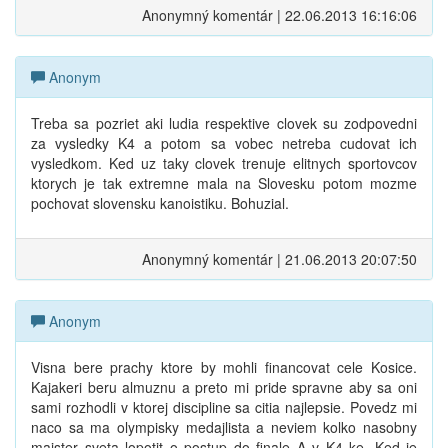
Anonymný komentár | 22.06.2013 16:16:06
Anonym
Treba sa pozriet aki ludia respektive clovek su zodpovedni
za vysledky K4 a potom sa vobec netreba cudovat ich
vysledkom. Ked uz taky clovek trenuje elitnych sportovcov
ktorych je tak extremne mala na Slovesku potom mozme
pochovat slovensku kanoistiku. Bohuzial.
Anonymný komentár | 21.06.2013 20:07:50
Anonym
Visna bere prachy ktore by mohli financovat cele Kosice.
Kajakeri beru almuznu a preto mi pride spravne aby sa oni
sami rozhodli v ktorej discipline sa citia najlepsie. Povedz mi
naco sa ma olympisky medajlista a neviem kolko nasobny
majster sveta lopotit o postup do finale A v K4 ke. Ked je