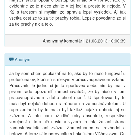
evidentne ze je nieco zhnite v tej lodi a proste to nejede. V
K2 s taresom si myslim ze spravia lepsi vysledok. Aj tak
vsetka cest ze to za tie prachy robia. Lepsie povedane ze si
za tie prachy nicia telo.
Anonymný komentár | 21.06.2013 10:00:39
Anonym
Ja by som chcel poukázať na to, ako by to malo fungovať u
profesionálov, ktorí sú s niekym v pracovnoprávnom vzťahu.
Pracovník, je jedno či je to športovec alebo nie by mal v
prvom rade upozorniť zamestnávateľa, že by niečo v tom
pracovnoprávnom vzťahu chcel meniť. U športovca by to
mala byť nejaká dohoda s trénerom a zamestnávateľom. U
reprezentanta by to mala byť taktiež nejaká dohoda aj so
zväzom. A toto nám už dlhé roky absentuje, respektíve
verejnosť o tom nič nevie a vyzerá to tak, že ani strana
zamestnávateľa ani zväzu. Zamestnanec sa rozhodol a
hotovo. A teraz si to porovnajte s hokejistom Višňovským. On