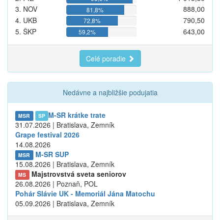
3. NOV
888,00
81,8%
4. UKB
790,50
72,8%
5. ŠKP
643,00
59,2%
Celé poradie
Nedávne a najbližšie podujatia
M-SR krátke trate
MSR
SP
31.07.2026 | Bratislava, Zemník
Grape festival 2026
14.08.2026
M-SR SUP
MSR
15.08.2026 | Bratislava, Zemník
Majstrovstvá sveta seniorov
MS
26.08.2026 | Poznaň, POL
Pohár Slávie UK - Memoriál Jána Matochu
05.09.2026 | Bratislava, Zemník