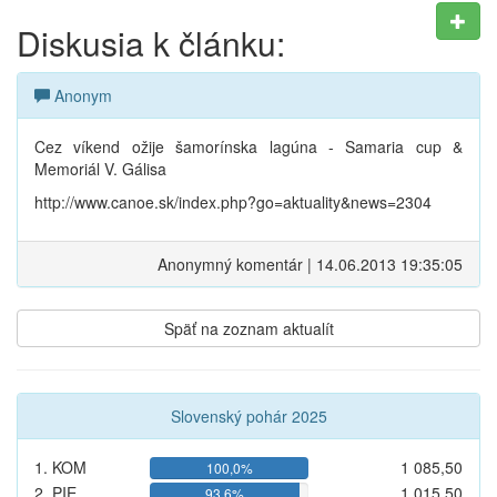
Diskusia k článku:
Anonym
Cez víkend ožije šamorínska lagúna - Samaria cup &
Memoriál V. Gálisa
http://www.canoe.sk/index.php?go=aktuality&news=2304
Anonymný komentár | 14.06.2013 19:35:05
Späť na zoznam aktualít
Slovenský pohár 2025
1. KOM
1 085,50
100,0%
2. PIE
1 015,50
93,6%