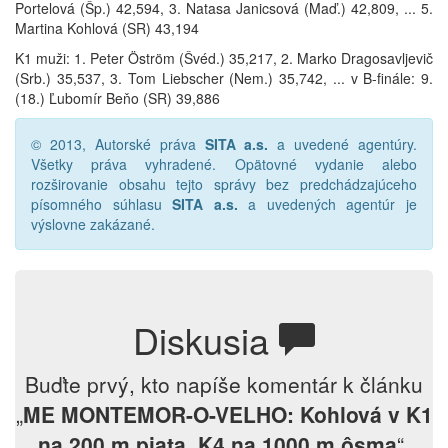
Portelová (Šp.) 42,594, 3. Natasa Janicsová (Maď.) 42,809, ... 5.
Martina Kohlová (SR) 43,194
K1 muži: 1. Peter Öström (Švéd.) 35,217, 2. Marko Dragosavljevič
(Srb.) 35,537, 3. Tom Liebscher (Nem.) 35,742, ... v B-finále: 9.
(18.) Ľubomír Beňo (SR) 39,886
© 2013, Autorské práva
SITA a.s.
a uvedené agentúry.
Všetky práva vyhradené. Opätovné vydanie alebo
rozširovanie obsahu tejto správy bez predchádzajúceho
písomného súhlasu
SITA a.s.
a uvedených agentúr je
výslovne zakázané.
Diskusia
Buďte prvý, kto napíše komentár k článku
„
ME MONTEMOR-O-VELHO: Kohlová v K1
na 200 m piata, K4 na 1000 m ôsma
“.