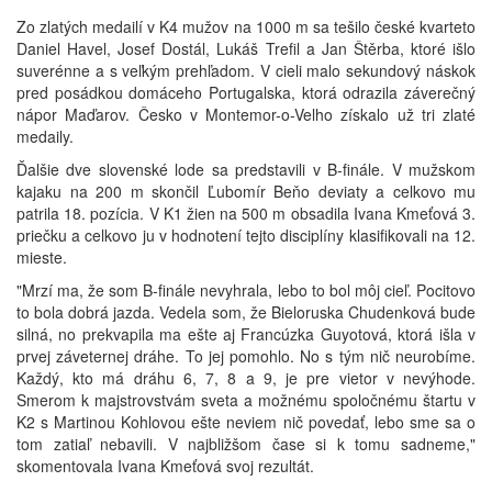
Zo zlatých medailí v K4 mužov na 1000 m sa tešilo české kvarteto
Daniel Havel, Josef Dostál, Lukáš Trefil a Jan Štěrba, ktoré išlo
suverénne a s veľkým prehľadom. V cieli malo sekundový náskok
pred posádkou domáceho Portugalska, ktorá odrazila záverečný
nápor Maďarov. Česko v Montemor-o-Velho získalo už tri zlaté
medaily.
Ďalšie dve slovenské lode sa predstavili v B-finále. V mužskom
kajaku na 200 m skončil Ľubomír Beňo deviaty a celkovo mu
patrila 18. pozícia. V K1 žien na 500 m obsadila Ivana Kmeťová 3.
priečku a celkovo ju v hodnotení tejto disciplíny klasifikovali na 12.
mieste.
"Mrzí ma, že som B-finále nevyhrala, lebo to bol môj cieľ. Pocitovo
to bola dobrá jazda. Vedela som, že Bieloruska Chudenková bude
silná, no prekvapila ma ešte aj Francúzka Guyotová, ktorá išla v
prvej záveternej dráhe. To jej pomohlo. No s tým nič neurobíme.
Každý, kto má dráhu 6, 7, 8 a 9, je pre vietor v nevýhode.
Smerom k majstrovstvám sveta a možnému spoločnému štartu v
K2 s Martinou Kohlovou ešte neviem nič povedať, lebo sme sa o
tom zatiaľ nebavili. V najbližšom čase si k tomu sadneme,"
skomentovala Ivana Kmeťová svoj rezultát.