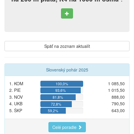
Späť na zoznam aktualít
Slovenský pohár 2025
1. KOM
1 085,50
100,0%
2. PIE
1 015,50
93,6%
3. NOV
888,00
81,8%
4. UKB
790,50
72,8%
5. ŠKP
643,00
59,2%
Celé poradie