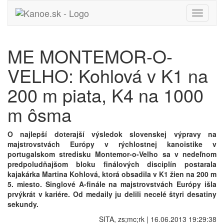
Toggle
navigati
ME MONTEMOR-O-
VELHO: Kohlová v K1 na
200 m piata, K4 na 1000
m ôsma
O najlepší doterajší výsledok slovenskej výpravy na
majstrovstvách Európy v rýchlostnej kanoistike v
portugalskom stredisku Montemor-o-Velho sa v nedeľnom
predpoludňajšom bloku finálových disciplín postarala
kajakárka Martina Kohlová, ktorá obsadila v K1 žien na 200 m
5. miesto. Singlové A-finále na majstrovstvách Európy išla
prvýkrát v kariére. Od medaily ju delili necelé štyri desatiny
sekundy.
SITA, zs;mc;rk | 16.06.2013 19:29:38