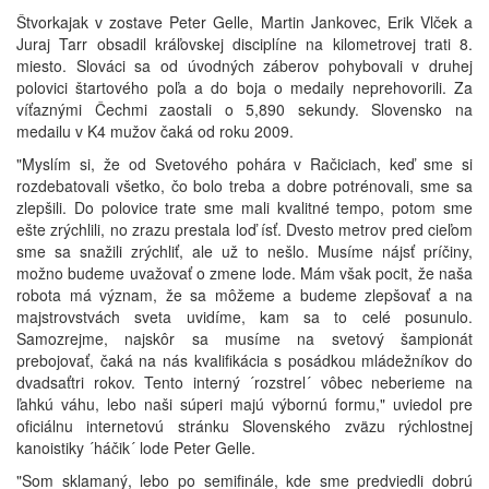
Štvorkajak v zostave Peter Gelle, Martin Jankovec, Erik Vlček a
Juraj Tarr obsadil kráľovskej disciplíne na kilometrovej trati 8.
miesto. Slováci sa od úvodných záberov pohybovali v druhej
polovici štartového poľa a do boja o medaily neprehovorili. Za
víťaznými Čechmi zaostali o 5,890 sekundy. Slovensko na
medailu v K4 mužov čaká od roku 2009.
"Myslím si, že od Svetového pohára v Račiciach, keď sme si
rozdebatovali všetko, čo bolo treba a dobre potrénovali, sme sa
zlepšili. Do polovice trate sme mali kvalitné tempo, potom sme
ešte zrýchlili, no zrazu prestala loď ísť. Dvesto metrov pred cieľom
sme sa snažili zrýchliť, ale už to nešlo. Musíme nájsť príčiny,
možno budeme uvažovať o zmene lode. Mám však pocit, že naša
robota má význam, že sa môžeme a budeme zlepšovať a na
majstrovstvách sveta uvidíme, kam sa to celé posunulo.
Samozrejme, najskôr sa musíme na svetový šampionát
prebojovať, čaká na nás kvalifikácia s posádkou mládežníkov do
dvadsaťtri rokov. Tento interný ´rozstrel´ vôbec neberieme na
ľahkú váhu, lebo naši súperi majú výbornú formu," uviedol pre
oficiálnu internetovú stránku Slovenského zväzu rýchlostnej
kanoistiky ´háčik´ lode Peter Gelle.
"Som sklamaný, lebo po semifinále, kde sme predviedli dobrú