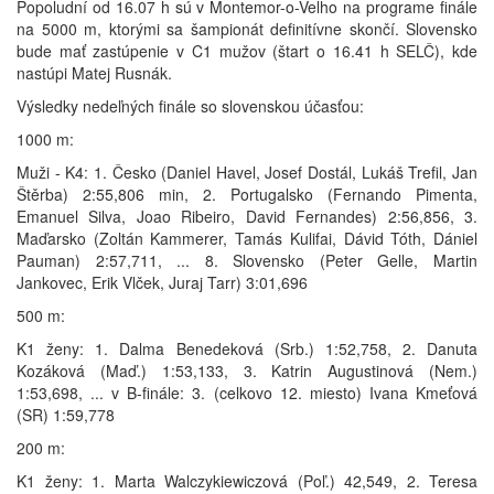
Popoludní od 16.07 h sú v Montemor-o-Velho na programe finále
na 5000 m, ktorými sa šampionát definitívne skončí. Slovensko
bude mať zastúpenie v C1 mužov (štart o 16.41 h SELČ), kde
nastúpi Matej Rusnák.
Výsledky nedeľných finále so slovenskou účasťou:
1000 m:
Muži - K4: 1. Česko (Daniel Havel, Josef Dostál, Lukáš Trefil, Jan
Štěrba) 2:55,806 min, 2. Portugalsko (Fernando Pimenta,
Emanuel Silva, Joao Ribeiro, David Fernandes) 2:56,856, 3.
Maďarsko (Zoltán Kammerer, Tamás Kulifai, Dávid Tóth, Dániel
Pauman) 2:57,711, ... 8. Slovensko (Peter Gelle, Martin
Jankovec, Erik Vlček, Juraj Tarr) 3:01,696
500 m:
K1 ženy: 1. Dalma Benedeková (Srb.) 1:52,758, 2. Danuta
Kozáková (Maď.) 1:53,133, 3. Katrin Augustinová (Nem.)
1:53,698, ... v B-finále: 3. (celkovo 12. miesto) Ivana Kmeťová
(SR) 1:59,778
200 m:
K1 ženy: 1. Marta Walczykiewiczová (Poľ.) 42,549, 2. Teresa