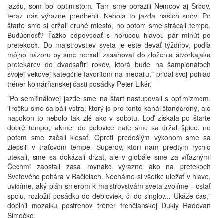
jazdu, som bol optimistom. Tam sme porazili Nemcov aj Srbov,
teraz nás výrazne predbehli. Nebola to jazda našich snov. Po
štarte sme si držali druhé miesto, no potom sme strácali tempo.
Budúcnosť? Ťažko odpovedať s horúcou hlavou pár minút po
pretekoch. Do majstrovstiev sveta je ešte deväť týždňov, podľa
môjho názoru by sme nemali zasahovať do zloženia štvorkajaka
pretekárov do dvadsaťtri rokov, ktorá bude na šampionátoch
svojej vekovej kategórie favoritom na medailu," pridal svoj pohľad
tréner komárňanskej časti posádky Peter Likér.
"Po semifinálovej jazde sme na štart nastupovali s optimizmom.
Trošku sme sa báli vetra, ktorý je pre tento kanál štandardný, ale
napokon to nebolo tak zlé ako v sobotu. Loď získala po štarte
dobré tempo, takmer do polovice trate sme sa držali špice, no
potom sme začali klesať. Oproti predošlým výkonom sme sa
zlepšili v traťovom tempe. Súperov, ktorí nám predtým rýchlo
utekali, sme sa dokázali držať, ale v globále sme za víťaznými
Čechmi zaostali zasa rovnako výrazne ako na pretekoch
Svetového pohára v Račiciach. Necháme si všetko uležať v hlave,
uvidíme, aký plán smerom k majstrovstvám sveta zvolíme - ostať
spolu, rozložiť posádku do debloviek, či do singlov... Ukáže čas,"
doplnil mozaiku postrehov tréner trenčianskej Dukly Radovan
Šimočko.