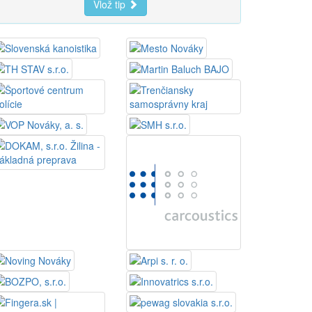
Vlož tip