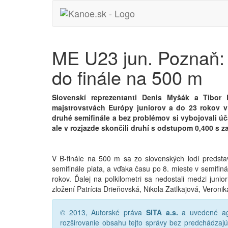
ME U23 jun. Poznaň: 
do finále na 500 m
Slovenskí reprezentanti Denis Myšák a Tibor
majstrovstvách Európy juniorov a do 23 rokov v 
druhé semifinále a bez problémov si vybojovali úč
ale v rozjazde skončili druhí s odstupom 0,400 s 
V B-finále na 500 m sa zo slovenských lodí predst
semifinále piata, a vďaka času po 8. mieste v semifin
rokov. Ďalej na polkilometri sa nedostali medzi juni
zložení Patrícia Drieňovská, Nikola Zatlkajová, Veroni
© 2013, Autorské práva
SITA a.s.
a uvedené age
rozširovanie obsahu tejto správy bez predchádza