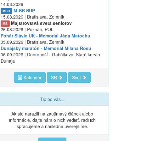
14.08.2026
M-SR SUP
MSR
15.08.2026 | Bratislava, Zemník
Majstrovstvá sveta seniorov
MS
26.08.2026 | Poznaň, POL
Pohár Slávie UK - Memoriál Jána Matochu
05.09.2026 | Bratislava, Zemník
Dunajský maratón - Memoriál Milana Rosu
06.09.2026 | Dobrohošť - Gabčíkovo, Staré koryto
Dunaja
Kalendár
SR
Svet
Tip od vás...
Ak ste narazili na zaujímavý článok alebo
informácie, dajte nám o nich vedieť, radi ich
spracujeme a následne uverejníme.