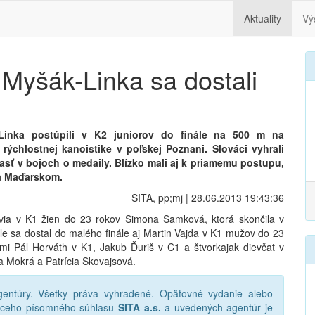
Aktuality
Vý
Myšák-Linka sa dostali
 Linka postúpili v K2 juniorov do finále na 500 m na
rýchlostnej kanoistike v poľskej Poznani. Slováci vyhrali
asť v bojoch o medaily. Blízko mali aj k priamemu postupu,
za Maďarskom.
SITA, pp;mj | 28.06.2013 19:43:36
avia v K1 žien do 23 rokov Simona Šamková, ktorá skončila v
ále sa dostal do malého finále aj Martin Vajda v K1 mužov do 23
ormi Pál Horváth v K1, Jakub Ďuriš v C1 a štvorkajak dievčat v
ka Mokrá a Patrícia Skovajsová.
ntúry. Všetky práva vyhradené. Opätovné vydanie alebo
júceho písomného súhlasu
SITA a.s.
a uvedených agentúr je