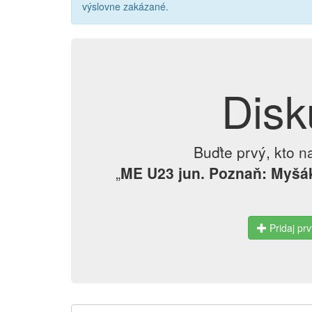
výslovne zakázané.
Disk
Buďte prvý, kto n
„
ME U23 jun. Poznaň: Myšák-
Pridaj prv