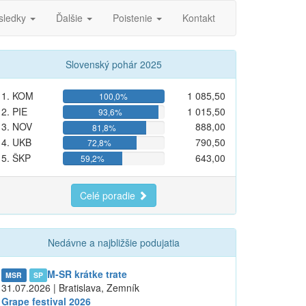
sledky
Ďalšie
Poistenie
Kontakt
Slovenský pohár 2025
1. KOM
1 085,50
100,0%
2. PIE
1 015,50
93,6%
3. NOV
888,00
81,8%
4. UKB
790,50
72,8%
5. ŠKP
643,00
59,2%
Celé poradie
Nedávne a najbližšie podujatia
M-SR krátke trate
MSR
SP
31.07.2026 | Bratislava, Zemník
Grape festival 2026