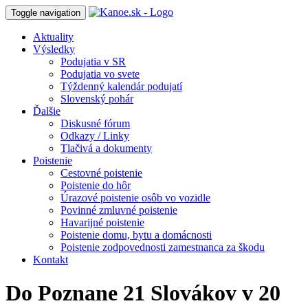
Toggle navigation
Aktuality
Výsledky
Podujatia v SR
Podujatia vo svete
Týždenný kalendár podujatí
Slovenský pohár
Ďalšie
Diskusné fórum
Odkazy / Linky
Tlačivá a dokumenty
Poistenie
Cestovné poistenie
Poistenie do hôr
Úrazové poistenie osôb vo vozidle
Povinné zmluvné poistenie
Havarijné poistenie
Poistenie domu, bytu a domácnosti
Poistenie zodpovednosti zamestnanca za škodu
Kontakt
Do Poznane 21 Slovákov v 20