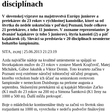
disciplínach
V slovenskej výprave na majstrovstvá Európy juniorov a
pretekárov do 23 rokov v rýchlostnej kanoistike, ktoré sa od
štvrtka do nedele uskutočnia v poľskej Poznani, bude celkovo
21 pretekárov, z toho 11 juniorov. V zozname reprezentantov je
dvanásť kajakárov (z toho 5 juniorov), štyria kanoisti (2) a päť
kajakárok (4). Slováci sa predstavia v 20 disciplínach nesmierne
bohatého šampionátu.
SITA, zs;mj | 25.06.2013 21:23:19
Azda najväčšie nádeje na kvalitné umiestnenie sa spájajú so
štvorkajakom mužov do 23 rokov v zostave Marek Krajčovič, Matej
Michálek, Gábor Jakubík a Viktor Demin. Toto kvarteto začína v
Poznani svoj extrémne náročný tohtoročný súťažný program,
ktorého vrcholom bude ich účasť na seniorskom svetovom
šampionáte v nemeckom Duisburgu na prelome augusta a
septembra. Skúsenými pretekármi sú aj kajakári Miroslav Zaťko
(K1 muži do 23 rokov na 200 m) a Simona Šamková (K1 ženy na
1000 a 500 m). Ďalší môžu prekvapiť.
Boje o mládežnícke kontinentálne tituly sa začnú vo štvrtok ráno
rozjazdami na 1000 m, vyvrcholia v nedeľu podvečer finálovými