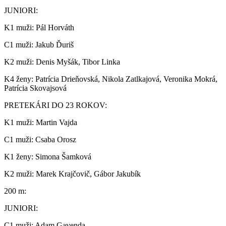
JUNIORI:
K1 muži: Pál Horváth
C1 muži: Jakub Ďuriš
K2 muži: Denis Myšák, Tibor Linka
K4 ženy: Patrícia Drieňovská, Nikola Zatlkajová, Veronika Mokrá,
Patrícia Skovajsová
PRETEKÁRI DO 23 ROKOV:
K1 muži: Martin Vajda
C1 muži: Csaba Orosz
K1 ženy: Simona Šamková
K2 muži: Marek Krajčovič, Gábor Jakubík
200 m:
JUNIORI:
C1 muži: Adam Gavenda