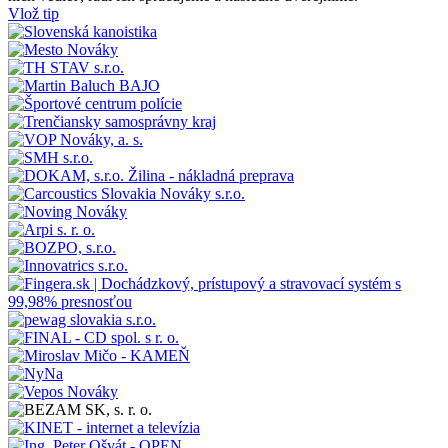
Vlož tip