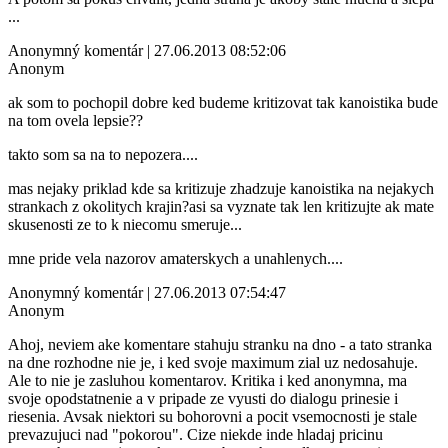
...
Anonymný komentár | 27.06.2013 08:52:06
Anonym
ak som to pochopil dobre ked budeme kritizovat tak kanoistika bude
na tom ovela lepsie??
takto som sa na to nepozera....
mas nejaky priklad kde sa kritizuje zhadzuje kanoistika na nejakych
strankach z okolitych krajin?asi sa vyznate tak len kritizujte ak mate
skusenosti ze to k niecomu smeruje...
mne pride vela nazorov amaterskych a unahlenych....
Anonymný komentár | 27.06.2013 07:54:47
Anonym
Ahoj, neviem ake komentare stahuju stranku na dno - a tato stranka
na dne rozhodne nie je, i ked svoje maximum zial uz nedosahuje.
Ale to nie je zasluhou komentarov. Kritika i ked anonymna, ma
svoje opodstatnenie a v pripade ze vyusti do dialogu prinesie i
riesenia. Avsak niektori su bohorovni a pocit vsemocnosti je stale
prevazujuci nad "pokorou". Cize niekde inde hladaj pricinu