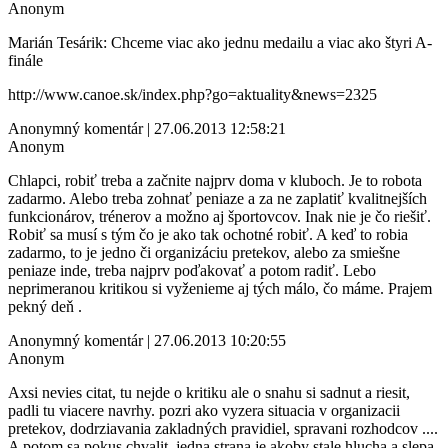
Anonym
Marián Tesárik: Chceme viac ako jednu medailu a viac ako štyri A-
finále
http://www.canoe.sk/index.php?go=aktuality&news=2325
Anonymný komentár | 27.06.2013 12:58:21
Anonym
Chlapci, robiť treba a začnite najprv doma v kluboch. Je to robota
zadarmo. Alebo treba zohnať peniaze a za ne zaplatiť kvalitnejších
funkcionárov, trénerov a možno aj športovcov. Inak nie je čo riešiť.
Robiť sa musí s tým čo je ako tak ochotné robiť. A keď to robia
zadarmo, to je jedno či organizáciu pretekov, alebo za smiešne
peniaze inde, treba najprv poďakovať a potom radiť. Lebo
neprimeranou kritikou si vyženieme aj tých málo, čo máme. Prajem
pekný deň .
Anonymný komentár | 27.06.2013 10:20:55
Anonym
Axsi nevies citat, tu nejde o kritiku ale o snahu si sadnut a riesit,
padli tu viacere navrhy. pozri ako vyzera situacia v organizacii
pretekov, dodrziavania zakladných pravidiel, spravani rozhodcov ....
A potom sa pokus chvalit, jedna strana je akoby stale hlucha a slepa