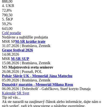
888,00
4. UKB
72,8%
790,50
5. ŠKP
59,2%
643,00
Celé poradie
Nedávne a najbližšie podujatia
MSR
SP
M-SR krátke trate
31.07.2026 | Bratislava, Zemník
Grape festival 2026
14.08.2026
MSR
M-SR SUP
15.08.2026 | Bratislava, Zemník
MS
Majstrovstvá sveta seniorov
26.08.2026 | Poznaň, POL
Pohár Slávie UK - Memoriál Jána Matochu
05.09.2026 | Bratislava, Zemník
Dunajský maratón - Memoriál Milana Rosu
06.09.2026 | Dobrohošť - Gabčíkovo, Staré koryto Dunaja
Kalendár
SR
Svet
Tip od vás...
Ak ste narazili na zaujímavý článok alebo informácie, dajte nám o
nich vedieť, radi ich spracujeme a následne uverejníme.