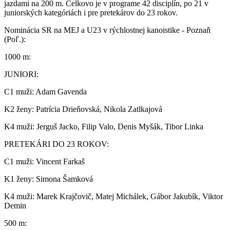
jazdami na 200 m. Celkovo je v programe 42 disciplín, po 21 v
juniorských kategóriách i pre pretekárov do 23 rokov.
Nominácia SR na MEJ a U23 v rýchlostnej kanoistike - Poznaň
(Poľ.):
1000 m:
JUNIORI:
C1 muži: Adam Gavenda
K2 ženy: Patrícia Drieňovská, Nikola Zatlkajová
K4 muži: Jerguš Jacko, Filip Valo, Denis Myšák, Tibor Linka
PRETEKÁRI DO 23 ROKOV:
C1 muži: Vincent Farkaš
K1 ženy: Simona Šamková
K4 muži: Marek Krajčovič, Matej Michálek, Gábor Jakubík, Viktor
Demin
500 m: