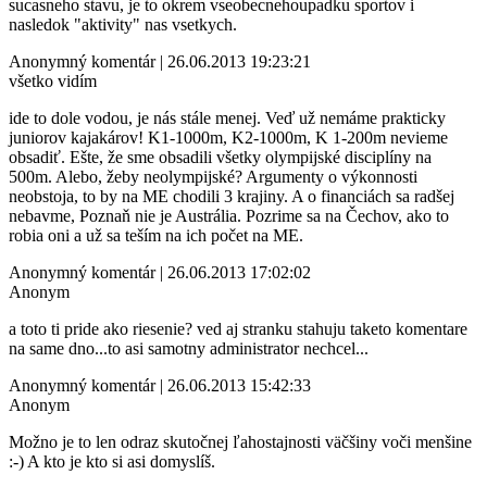
sucasneho stavu, je to okrem vseobecnehoupadku sportov i
nasledok "aktivity" nas vsetkych.
Anonymný komentár | 26.06.2013 19:23:21
všetko vidím
ide to dole vodou, je nás stále menej. Veď už nemáme prakticky
juniorov kajakárov! K1-1000m, K2-1000m, K 1-200m nevieme
obsadiť. Ešte, že sme obsadili všetky olympijské disciplíny na
500m. Alebo, žeby neolympijské? Argumenty o výkonnosti
neobstoja, to by na ME chodili 3 krajiny. A o financiách sa radšej
nebavme, Poznaň nie je Austrália. Pozrime sa na Čechov, ako to
robia oni a už sa teším na ich počet na ME.
Anonymný komentár | 26.06.2013 17:02:02
Anonym
a toto ti pride ako riesenie? ved aj stranku stahuju taketo komentare
na same dno...to asi samotny administrator nechcel...
Anonymný komentár | 26.06.2013 15:42:33
Anonym
Možno je to len odraz skutočnej ľahostajnosti väčšiny voči menšine
:-) A kto je kto si asi domyslíš.