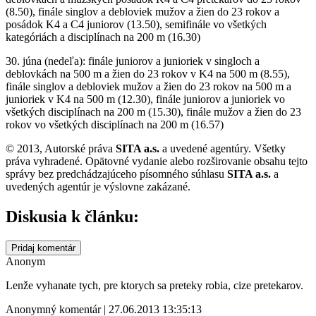
(8.50), finále singlov a debloviek mužov a žien do 23 rokov a
posádok K4 a C4 juniorov (13.50), semifinále vo všetkých
kategóriách a disciplínach na 200 m (16.30)
30. júna (nedeľa): finále juniorov a junioriek v singloch a
deblovkách na 500 m a žien do 23 rokov v K4 na 500 m (8.55),
finále singlov a debloviek mužov a žien do 23 rokov na 500 m a
junioriek v K4 na 500 m (12.30), finále juniorov a junioriek vo
všetkých disciplínach na 200 m (15.30), finále mužov a žien do 23
rokov vo všetkých disciplínach na 200 m (16.57)
© 2013, Autorské práva
SITA a.s.
a uvedené agentúry. Všetky
práva vyhradené. Opätovné vydanie alebo rozširovanie obsahu tejto
správy bez predchádzajúceho písomného súhlasu
SITA a.s.
a
uvedených agentúr je výslovne zakázané.
Diskusia k článku:
Pridaj komentár
Anonym
Lenže vyhanate tych, pre ktorych sa preteky robia, cize pretekarov.
Anonymný komentár | 27.06.2013 13:35:13