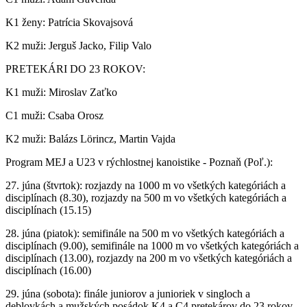
K1 ženy: Patrícia Skovajsová
K2 muži: Jerguš Jacko, Filip Valo
PRETEKÁRI DO 23 ROKOV:
K1 muži: Miroslav Zaťko
C1 muži: Csaba Orosz
K2 muži: Balázs Lörincz, Martin Vajda
Program MEJ a U23 v rýchlostnej kanoistike - Poznaň (Poľ.):
27. júna (štvrtok): rozjazdy na 1000 m vo všetkých kategóriách a
disciplínach (8.30), rozjazdy na 500 m vo všetkých kategóriách a
disciplínach (15.15)
28. júna (piatok): semifinále na 500 m vo všetkých kategóriách a
disciplínach (9.00), semifinále na 1000 m vo všetkých kategóriách a
disciplínach (13.00), rozjazdy na 200 m vo všetkých kategóriách a
disciplínach (16.00)
29. júna (sobota): finále juniorov a junioriek v singloch a
deblovkách a mužských posádok K4 a C4 pretekárov do 23 rokov