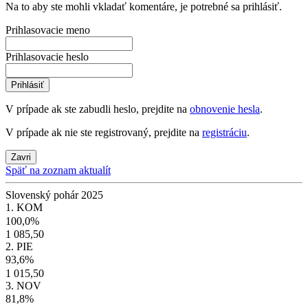
Na to aby ste mohli vkladať komentáre, je potrebné sa prihlásiť.
Prihlasovacie meno
Prihlasovacie heslo
Prihlásiť
V prípade ak ste zabudli heslo, prejdite na
obnovenie hesla
.
V prípade ak nie ste registrovaný, prejdite na
registráciu
.
Zavri
Späť na zoznam aktualít
Slovenský pohár 2025
1. KOM
100,0%
1 085,50
2. PIE
93,6%
1 015,50
3. NOV
81,8%