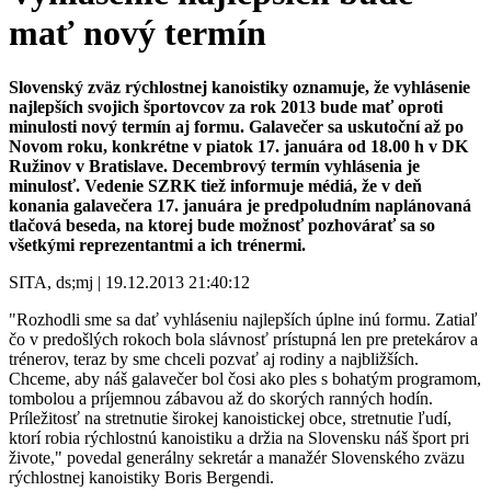
mať nový termín
Slovenský zväz rýchlostnej kanoistiky oznamuje, že vyhlásenie
najlepších svojich športovcov za rok 2013 bude mať oproti
minulosti nový termín aj formu. Galavečer sa uskutoční až po
Novom roku, konkrétne v piatok 17. januára od 18.00 h v DK
Ružinov v Bratislave. Decembrový termín vyhlásenia je
minulosť. Vedenie SZRK tiež informuje médiá, že v deň
konania galavečera 17. januára je predpoludním naplánovaná
tlačová beseda, na ktorej bude možnosť pozhovárať sa so
všetkými reprezentantmi a ich trénermi.
SITA, ds;mj | 19.12.2013 21:40:12
"Rozhodli sme sa dať vyhláseniu najlepších úplne inú formu. Zatiaľ
čo v predošlých rokoch bola slávnosť prístupná len pre pretekárov a
trénerov, teraz by sme chceli pozvať aj rodiny a najbližších.
Chceme, aby náš galavečer bol čosi ako ples s bohatým programom,
tombolou a príjemnou zábavou až do skorých ranných hodín.
Príležitosť na stretnutie širokej kanoistickej obce, stretnutie ľudí,
ktorí robia rýchlostnú kanoistiku a držia na Slovensku náš šport pri
živote," povedal generálny sekretár a manažér Slovenského zväzu
rýchlostnej kanoistiky Boris Bergendi.