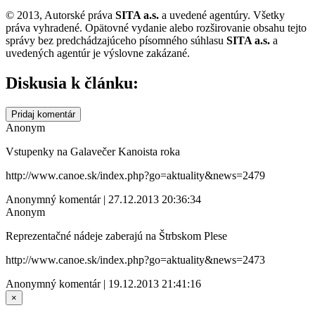
© 2013, Autorské práva
SITA a.s.
a uvedené agentúry. Všetky
práva vyhradené. Opätovné vydanie alebo rozširovanie obsahu tejto
správy bez predchádzajúceho písomného súhlasu
SITA a.s.
a
uvedených agentúr je výslovne zakázané.
Diskusia k článku:
Pridaj komentár
Anonym
Vstupenky na Galavečer Kanoista roka
http://www.canoe.sk/index.php?go=aktuality&news=2479
Anonymný komentár | 27.12.2013 20:36:34
Anonym
Reprezentačné nádeje zaberajú na Štrbskom Plese
http://www.canoe.sk/index.php?go=aktuality&news=2473
Anonymný komentár | 19.12.2013 21:41:16
×