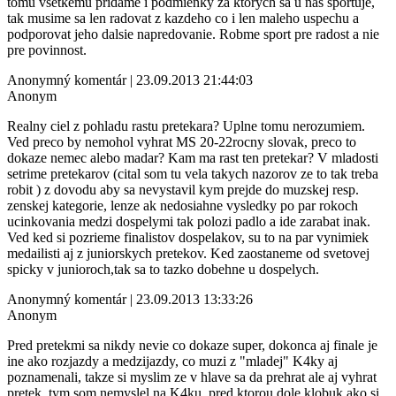
tomu vsetkemu pridame i podmienky za ktorych sa u nas sportuje,
tak musime sa len radovat z kazdeho co i len maleho uspechu a
podporovat jeho dalsie napredovanie. Robme sport pre radost a nie
pre povinnost.
Anonymný komentár | 23.09.2013 21:44:03
Anonym
Realny ciel z pohladu rastu pretekara? Uplne tomu nerozumiem.
Ved preco by nemohol vyhrat MS 20-22rocny slovak, preco to
dokaze nemec alebo madar? Kam ma rast ten pretekar? V mladosti
setrime pretekarov (cital som tu vela takych nazorov ze to tak treba
robit ) z dovodu aby sa nevystavil kym prejde do muzskej resp.
zenskej kategorie, lenze ak nedosiahne vysledky po par rokoch
ucinkovania medzi dospelymi tak polozi padlo a ide zarabat inak.
Ved ked si pozrieme finalistov dospelakov, su to na par vynimiek
medailisti aj z juniorskych pretekov. Ked zaostaneme od svetovej
spicky v junioroch,tak sa to tazko dobehne u dospelych.
Anonymný komentár | 23.09.2013 13:33:26
Anonym
Pred pretekmi sa nikdy nevie co dokaze super, dokonca aj finale je
ine ako rozjazdy a medzijazdy, co muzi z "mladej" K4ky aj
poznamenali, takze si myslim ze v hlave sa da prehrat ale aj vyhrat
pretek, tym som nemyslel na K4ku, pred ktorou dole klobuk ako si