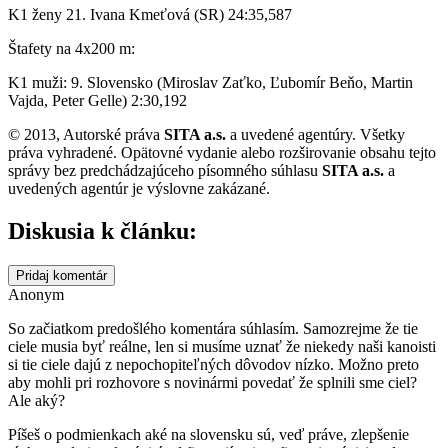
K1 ženy 21. Ivana Kmeťová (SR) 24:35,587
Štafety na 4x200 m:
K1 muži: 9. Slovensko (Miroslav Zaťko, Ľubomír Beňo, Martin
Vajda, Peter Gelle) 2:30,192
© 2013, Autorské práva
SITA a.s.
a uvedené agentúry. Všetky
práva vyhradené. Opätovné vydanie alebo rozširovanie obsahu tejto
správy bez predchádzajúceho písomného súhlasu
SITA a.s.
a
uvedených agentúr je výslovne zakázané.
Diskusia k článku:
Pridaj komentár
Anonym
So začiatkom predošlého komentára súhlasím. Samozrejme že tie
ciele musia byť reálne, len si musíme uznať že niekedy naši kanoisti
si tie ciele dajú z nepochopiteľných dôvodov nízko. Možno preto
aby mohli pri rozhovore s novinármi povedať že splnili sme ciel?
Ale aký?
Píšeš o podmienkach aké na slovensku sú, veď práve, zlepšenie