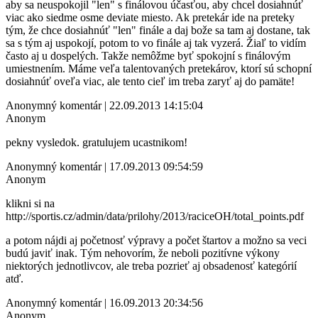
aby sa neuspokojil "len" s finálovou účasťou, aby chcel dosiahnúť
viac ako siedme osme deviate miesto. Ak pretekár ide na preteky
tým, že chce dosiahnúť "len" finále a daj bože sa tam aj dostane, tak
sa s tým aj uspokojí, potom to vo finále aj tak vyzerá. Žiaľ to vidím
často aj u dospelých. Takže nemôžme byť spokojní s finálovým
umiestnením. Máme veľa talentovaných pretekárov, ktorí sú schopní
dosiahnúť oveľa viac, ale tento cieľ im treba zaryť aj do pamäte!
Anonymný komentár | 22.09.2013 14:15:04
Anonym
pekny vysledok. gratulujem ucastnikom!
Anonymný komentár | 17.09.2013 09:54:59
Anonym
klikni si na
http://sportis.cz/admin/data/prilohy/2013/raciceOH/total_points.pdf
a potom nájdi aj početnosť výpravy a počet štartov a možno sa veci
budú javiť inak. Tým nehovorím, že neboli pozitívne výkony
niektorých jednotlivcov, ale treba pozrieť aj obsadenosť kategórií
atď.
Anonymný komentár | 16.09.2013 20:34:56
Anonym