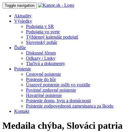
Toggle navigation
Aktuality
Výsledky
Podujatia v SR
Podujatia vo svete
Týždenný kalendár podujatí
Slovenský pohár
Ďalšie
Diskusné fórum
Odkazy / Linky
Tlačivá a dokumenty
Poistenie
Cestovné poistenie
Poistenie do hôr
Úrazové poistenie osôb vo vozidle
Povinné zmluvné poistenie
Havarijné poistenie
Poistenie domu, bytu a domácnosti
Poistenie zodpovednosti zamestnanca za škodu
Kontakt
Medaila chýba, Slováci patria