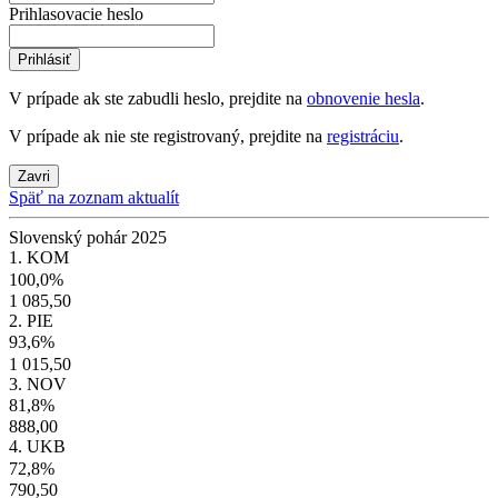
Prihlasovacie heslo
Prihlásiť
V prípade ak ste zabudli heslo, prejdite na
obnovenie hesla
.
V prípade ak nie ste registrovaný, prejdite na
registráciu
.
Zavri
Späť na zoznam aktualít
Slovenský pohár 2025
1. KOM
100,0%
1 085,50
2. PIE
93,6%
1 015,50
3. NOV
81,8%
888,00
4. UKB
72,8%
790,50