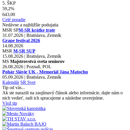
5. ŠKP
59,2%
643,00
Celé poradie
Nedávne a najbližšie podujatia
MSR
SP
M-SR krátke trate
31.07.2026 | Bratislava, Zemník
Grape festival 2026
14.08.2026
MSR
M-SR SUP
15.08.2026 | Bratislava, Zemník
MS
Majstrovstvá sveta seniorov
26.08.2026 | Poznaň, POL
Pohár Slávie UK - Memoriál Jána Matochu
05.09.2026 | Bratislava, Zemník
Kalendár
SR
Svet
Tip od vás...
Ak ste narazili na zaujímavý článok alebo informácie, dajte nám o
nich vedieť, radi ich spracujeme a následne uverejníme.
Vlož tip