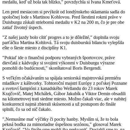
medailu, keď už bola tak blízko," povzdychla si Ivana Kmeťová.
Len pred mesiacom si prvýkrát od londýnskeho sklamania sadla do
spoločnej lode s Martinou Kohlovou. Pred šiestimi rokmi práve v
Duisburgu získali striebornú medailu v K2 na 200 m, čo je pre obe
zatiaľ životný úspech.
"Z našej jazdy bolo cítiť progres a to je dôležité," doplnila svoju
parťáčku Martina Kohlová. Tá svoju duisburskú bilanciu vylepšila
ešte o šieste miesto z disciplíny K1.
"Pokiaľ ide o finančnú podporu vybraných športovcov, práve
dievčatá z kádvojky si svojimi výkonmi v Duisburgu výrazne
pomohli do budúcnosti," skonštatoval Boris Bergendi.
S veľkým očakávaním sa spájala seniorská majstrovská premiéra
mladíkov z káštvorky. Tohtoroční majstri Európy z poľskej Poznane
a svetoví šampióni z kanadského Wellandu do 23 rokov Marek
Krajčovič, Matej Michálek, Gábor Jakubík a Viktor Demin obsadili
na kilometrovej trati siedme miesto. Možno čakali viac, ale v nabitej
konkurencii najmä zbierali skúsenosti a už postupom do finále
splnili, čo sa od nič čakalo.
",Nemusíme mať výčitky či pocity hanby. Myslím si, že to bola
pekná bodka za mimoriadne úspešnou sezónou," glosoval Marek
Krajčovič. "Vo finále sme mohli iba prekvapiť. Dosiahli sme to, na