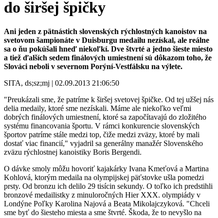
do širšej špičky
Ani jeden z pätnástich slovenských rýchlostných kanoistov na
svetovom šampionáte v Duisburgu medailu nezískal, ale reálne
sa o ňu pokúšali hneď niekoľkí. Dve štvrté a jedno šieste miesto
a tiež ďalších sedem finálových umiestnení sú dôkazom toho, že
Slováci neboli v severnom Porýní-Vestfálsku na výlete.
SITA, ds;sz;mj | 02.09.2013 21:06:50
"Preukázali sme, že patríme k širšej svetovej špičke. Od tej užšej nás
delia medaily, ktoré sme nezískali. Máme ale niekoľko veľmi
dobrých finálových umiestnení, ktoré sa započítavajú do zložitého
systému financovania športu. V rámci konkurencie slovenských
športov patríme stále medzi top, čiže medzi zväzy, ktoré by mali
dostať viac financií," vyjadril sa generálny manažér Slovenského
zväzu rýchlostnej kanoistiky Boris Bergendi.
O dávke smoly môžu hovoriť kajakárky Ivana Kmeťová a Martina
Kohlová, ktorým medaila na olympijskej päťstovke ušla pomedzi
prsty. Od bronzu ich delilo 29 tisícin sekundy. O toľko ich predstihli
bronzové medailistky z minuloročných Hier XXX. olympiády v
Londýne Poľky Karolina Najová a Beata Mikolajczyková. "Chceli
sme byť do šiesteho miesta a sme štvrté. Škoda, že to nevyšlo na