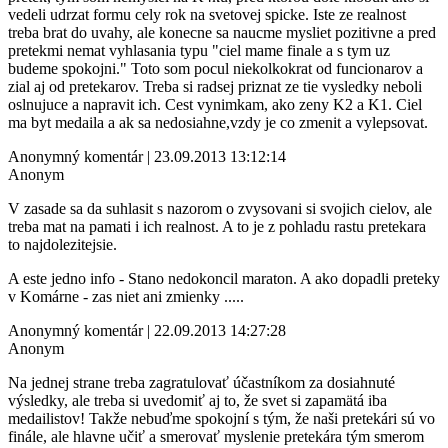
vedeli udrzat formu cely rok na svetovej spicke. Iste ze realnost
treba brat do uvahy, ale konecne sa naucme mysliet pozitivne a pred
pretekmi nemat vyhlasania typu "ciel mame finale a s tym uz
budeme spokojni." Toto som pocul niekolkokrat od funcionarov a
zial aj od pretekarov. Treba si radsej priznat ze tie vysledky neboli
oslnujuce a napravit ich. Cest vynimkam, ako zeny K2 a K1. Ciel
ma byt medaila a ak sa nedosiahne,vzdy je co zmenit a vylepsovat.
Anonymný komentár | 23.09.2013 13:12:14
Anonym
V zasade sa da suhlasit s nazorom o zvysovani si svojich cielov, ale
treba mat na pamati i ich realnost. A to je z pohladu rastu pretekara
to najdolezitejsie.
A este jedno info - Stano nedokoncil maraton. A ako dopadli preteky
v Komárne - zas niet ani zmienky .....
Anonymný komentár | 22.09.2013 14:27:28
Anonym
Na jednej strane treba zagratulovať účastníkom za dosiahnuté
výsledky, ale treba si uvedomiť aj to, že svet si zapamätá iba
medailistov! Takže nebuďme spokojní s tým, že naši pretekári sú vo
finále, ale hlavne učiť a smerovať myslenie pretekára tým smerom