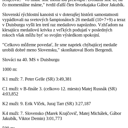
čo momentálne máme," tvrdil ďalší člen štvorkajaka Gábor Jakubík.
Slovenskí rýchlostní kanoisti si v doterajšej histórii samostatnosti
vypádlovali na svetových šampionátoch 26 medailí (10+7+9) a teraz
v Duisburgu vyšli len tretí raz medailovo naprázdno. Vzhľadom na
klesajúcu medailovú krivku z veľkých podujatí v posledných
rokoch však môžu byť so svojím výsledkom spokojní.
"Celkovo môžeme povedať, že sme napriek chýbajúcej medaile
urobili dobré meno Slovensku," skonštatoval Boris Bergendi.
Slováci na 40. MS v Duisburgu
1000 m:
K1 muži: 7. Peter Gelle (SR) 3:49,381
C1 muži: v B-finále 3. (celkovo 12. miesto) Matej Rusnák (SR)
4:03,852
K2 muži: 9. Erik Vlček, Juraj Tarr (SR) 3:27,187
K4 muži: 7. Slovensko (Marek Krajčovič, Matej Michálek, Gábor
Jakubík, Viktor Demin) 3:01,773