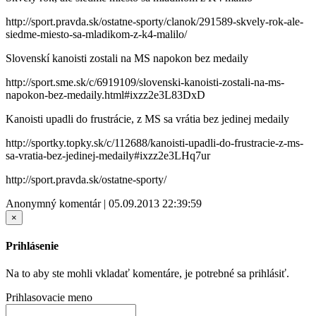
http://sport.pravda.sk/ostatne-sporty/clanok/291589-skvely-rok-ale-
siedme-miesto-sa-mladikom-z-k4-malilo/
Slovenskí kanoisti zostali na MS napokon bez medaily
http://sport.sme.sk/c/6919109/slovenski-kanoisti-zostali-na-ms-
napokon-bez-medaily.html#ixzz2e3L83DxD
Kanoisti upadli do frustrácie, z MS sa vrátia bez jedinej medaily
http://sportky.topky.sk/c/112688/kanoisti-upadli-do-frustracie-z-ms-
sa-vratia-bez-jedinej-medaily#ixzz2e3LHq7ur
http://sport.pravda.sk/ostatne-sporty/
Anonymný komentár | 05.09.2013 22:39:59
×
Prihlásenie
Na to aby ste mohli vkladať komentáre, je potrebné sa prihlásiť.
Prihlasovacie meno