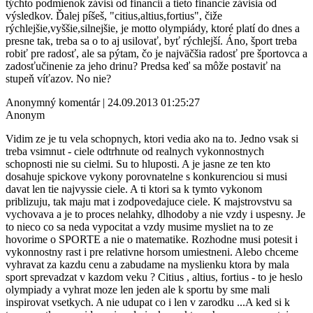
týchto podmienok závisí od financií a tieto financie závisia od
výsledkov. Ďalej píšeš, "citius,altius,fortius", čiže
rýchlejšie,vyššie,silnejšie, je motto olympiády, ktoré platí do dnes a
presne tak, treba sa o to aj usilovať, byť rýchlejší. Áno, šport treba
robiť pre radosť, ale sa pýtam, čo je najväčšia radosť pre športovca a
zadosťučinenie za jeho drinu? Predsa keď sa môže postaviť na
stupeň víťazov. No nie?
Anonymný komentár | 24.09.2013 01:25:27
Anonym
Vidim ze je tu vela schopnych, ktori vedia ako na to. Jedno vsak si
treba vsimnut - ciele odtrhnute od realnych vykonnostnych
schopnosti nie su cielmi. Su to hluposti. A je jasne ze ten kto
dosahuje spickove vykony porovnatelne s konkurenciou si musi
davat len tie najvyssie ciele. A ti ktori sa k tymto vykonom
priblizuju, tak maju mat i zodpovedajuce ciele. K majstrovstvu sa
vychovava a je to proces nelahky, dlhodoby a nie vzdy i uspesny. Je
to nieco co sa neda vypocitat a vzdy musime mysliet na to ze
hovorime o SPORTE a nie o matematike. Rozhodne musi potesit i
vykonnostny rast i pre relativne horsom umiestneni. Alebo chceme
vyhravat za kazdu cenu a zabudame na myslienku ktora by mala
sport sprevadzat v kazdom veku ? Citius , altius, fortius - to je heslo
olympiady a vyhrat moze len jeden ale k sportu by sme mali
inspirovat vsetkych. A nie udupat co i len v zarodku ...A ked si k