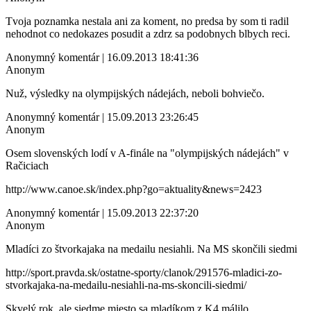
Tvoja poznamka nestala ani za koment, no predsa by som ti radil
nehodnot co nedokazes posudit a zdrz sa podobnych blbych reci.
Anonymný komentár | 16.09.2013 18:41:36
Anonym
Nuž, výsledky na olympijských nádejách, neboli bohviečo.
Anonymný komentár | 15.09.2013 23:26:45
Anonym
Osem slovenských lodí v A-finále na "olympijských nádejách" v
Račiciach
http://www.canoe.sk/index.php?go=aktuality&news=2423
Anonymný komentár | 15.09.2013 22:37:20
Anonym
Mladíci zo štvorkajaka na medailu nesiahli. Na MS skončili siedmi
http://sport.pravda.sk/ostatne-sporty/clanok/291576-mladici-zo-
stvorkajaka-na-medailu-nesiahli-na-ms-skoncili-siedmi/
Skvelý rok, ale siedme miesto sa mladíkom z K4 málilo