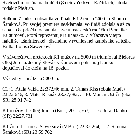
Svetového pohára na budúci týždeň v českých Račiciach,“ dodal
rodák z Piešťan.
Solídne 7. miesto obsadila vo finále K1 žien na 5000 m Simona
Šamková. Pri svojej premiére nesklamala, vo finiši zdolala a až za
seba na 8. priečku odsunula skvelú maďarskú rodáčku Berenike
Faldumovú, ktorá reprezentuje Bulharsko. Z víťazstva v tejto
najdlhšej „šprintérskej“ disciplíne v rýchlostnej kanoistike sa tešila
Britka Louisa Sawersová.
V záverečných pretekoch K1 mužov na 5000 m triumfoval Bielorus
Oleg Jureňa. Jediný Slovák v štartovom poli Juraj Danko
dopádloval do cieľa na 16. pozícii
Výsledky - finále na 5000 m:
C1: 1. Attila Vajda 22:37,946 min, 2. Tamás Kiss (obaja Maď.)
23:22,646, 3. Matej Rusnák 23:37,082, ... 10. Marián Ostrčil (obaja
SR) 25:01,742
K1 mužov: 1. Oleg Jureňa (Biel.) 20:15,767, ... 16. Juraj Danko
(SR) 22:27,731
K1 žien: 1. Louisa Sawersová (V.Brit.) 22:32,264, ... 7. Simona
Šamková (SR) 23:59,762