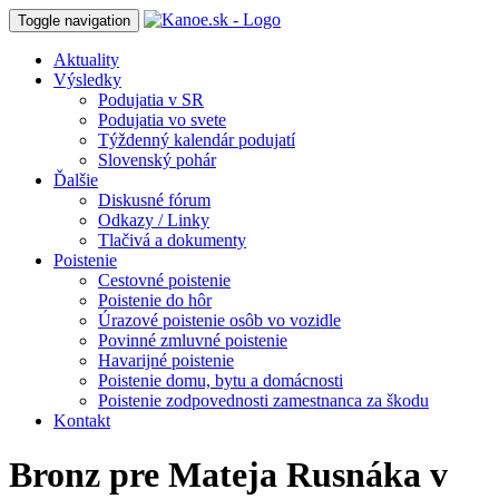
Toggle navigation
Aktuality
Výsledky
Podujatia v SR
Podujatia vo svete
Týždenný kalendár podujatí
Slovenský pohár
Ďalšie
Diskusné fórum
Odkazy / Linky
Tlačivá a dokumenty
Poistenie
Cestovné poistenie
Poistenie do hôr
Úrazové poistenie osôb vo vozidle
Povinné zmluvné poistenie
Havarijné poistenie
Poistenie domu, bytu a domácnosti
Poistenie zodpovednosti zamestnanca za škodu
Kontakt
Bronz pre Mateja Rusnáka v