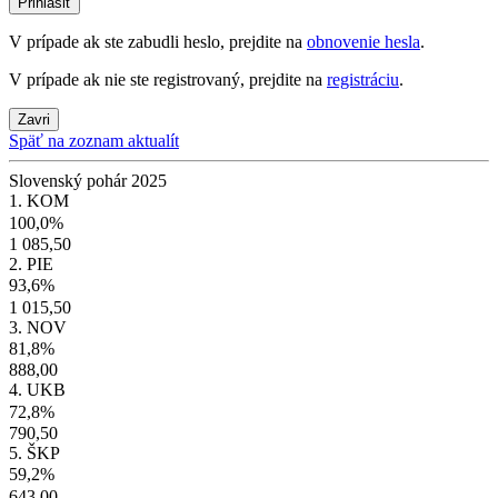
Prihlásiť
V prípade ak ste zabudli heslo, prejdite na
obnovenie hesla
.
V prípade ak nie ste registrovaný, prejdite na
registráciu
.
Zavri
Späť na zoznam aktualít
Slovenský pohár 2025
1. KOM
100,0%
1 085,50
2. PIE
93,6%
1 015,50
3. NOV
81,8%
888,00
4. UKB
72,8%
790,50
5. ŠKP
59,2%
643,00