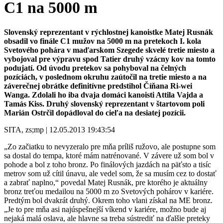
C1 na 5000 m
Slovenský reprezentant v rýchlostnej kanoistke Matej Rusnák
obsadil vo finále C1 mužov na 5000 m na pretekoch I. kola
Svetového pohára v maďarskom Szegede skvelé tretie miesto a
vybojoval pre výpravu spod Tatier druhý vzácny kov na tomto
podujatí. Od úvodu pretekov sa pohyboval na čelných
pozíciách, v poslednom okruhu zaútočil na tretie miesto a na
záverečnej obrátke definitívne predstihol Číňana Ri-wei
Wanga. Zdolali ho iba dvaja domáci kanoisti Attila Vajda a
Tamás Kiss. Druhý slovenský reprezentant v štartovom poli
Marián Ostrčil dopádloval do cieľa na desiatej pozícii.
SITA, zs;mp | 12.05.2013 19:43:54
„Zo začiatku to nevyzeralo pre mňa príliš ružovo, ale postupne som
sa dostal do tempa, ktoré mám natrénované. V závere už som bol v
pohode a bol z toho bronz. Po finálových jazdách na päťsto a tisíc
metrov som už cítil únavu, ale vedel som, že sa musím cez to dostať
a zabrať naplno,“ povedal Matej Rusnák, pre ktorého je aktuálny
bronz treťou medailou na 5000 m zo Svetových pohárov v kariére.
Predtým bol dvakrát druhý. Okrem toho vlani získal na ME bronz.
„Je to pre mňa asi najúspešnejší víkend v kariére, možno bude aj
nejaká malá oslava, ale hlavne sa treba sústrediť na ďalšie preteky