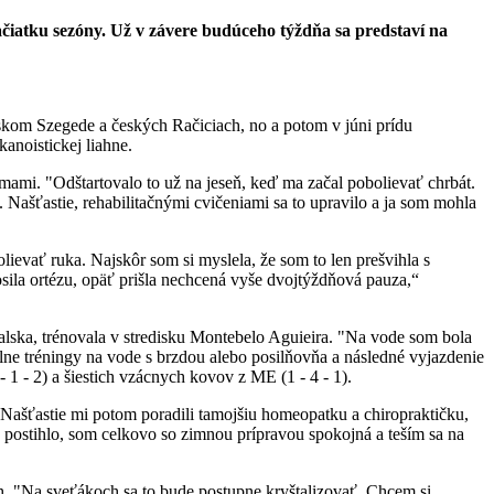
iatku sezóny. Už v závere budúceho týždňa sa predstaví na
skom Szegede a českých Račiciach, no a potom v júni prídu
anoistickej liahne.
mami. "Odštartovalo to už na jeseň, keď ma začal pobolievať chrbát.
 Našťastie, rehabilitačnými cvičeniami sa to upravilo a ja som mohla
evať ruka. Najskôr som si myslela, že som to len prešvihla s
nosila ortézu, opäť prišla nechcená vyše dvojtýždňová pauza,“
galska, trénovala v stredisku Montebelo Aguieira. "Na vode som bola
ciálne tréningy na vode s brzdou alebo posilňovňa a následné vyjazdenie
 1 - 2) a šiestich vzácnych kovov z ME (1 - 4 - 1).
í. Našťastie mi potom poradili tamojšiu homeopatku a chiropraktičku,
a postihlo, som celkovo so zimnou prípravou spokojná a teším sa na
h. "Na sveťákoch sa to bude postupne kryštalizovať. Chcem si