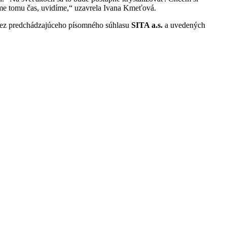
áme tomu čas, uvidíme,“ uzavrela Ivana Kmeťová.
 bez predchádzajúceho písomného súhlasu
SITA a.s.
a uvedených