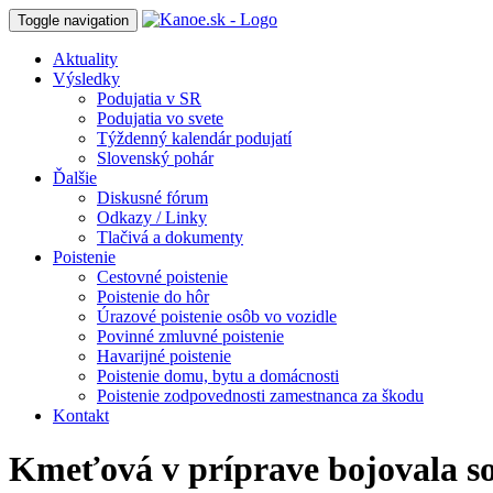
Toggle navigation
Aktuality
Výsledky
Podujatia v SR
Podujatia vo svete
Týždenný kalendár podujatí
Slovenský pohár
Ďalšie
Diskusné fórum
Odkazy / Linky
Tlačivá a dokumenty
Poistenie
Cestovné poistenie
Poistenie do hôr
Úrazové poistenie osôb vo vozidle
Povinné zmluvné poistenie
Havarijné poistenie
Poistenie domu, bytu a domácnosti
Poistenie zodpovednosti zamestnanca za škodu
Kontakt
Kmeťová v príprave bojovala s