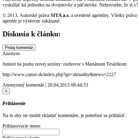
vyskúšať ká jednotku na dvojstovke a päťstovke. Nehovorím, že si s
© 2013, Autorské práva
SITA a.s.
a uvedené agentúry. Všetky práva
agentúr je výslovne zakázané.
Diskusia k článku:
Pridaj komentár
Anonym
Juniori na prahu novej sezóny: rozhovor s Mariánom Tesárikom
http://www.canoe.sk/index.php?go=aktuality&news=2227
Anonymný komentár | 20.04.2013 08:44:33
×
Prihlásenie
Na to aby ste mohli vkladať komentáre, je potrebné sa prihlásiť.
Prihlasovacie meno
Prihlasovacie heslo