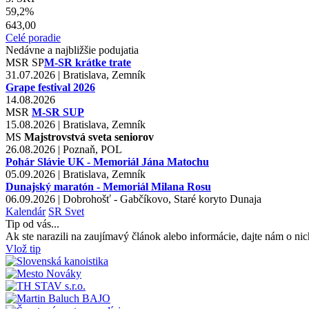
59,2%
643,00
Celé poradie
Nedávne a najbližšie podujatia
MSR
SP
M-SR krátke trate
31.07.2026 | Bratislava, Zemník
Grape festival 2026
14.08.2026
MSR
M-SR SUP
15.08.2026 | Bratislava, Zemník
MS
Majstrovstvá sveta seniorov
26.08.2026 | Poznaň, POL
Pohár Slávie UK - Memoriál Jána Matochu
05.09.2026 | Bratislava, Zemník
Dunajský maratón - Memoriál Milana Rosu
06.09.2026 | Dobrohošť - Gabčíkovo, Staré koryto Dunaja
Kalendár
SR
Svet
Tip od vás...
Ak ste narazili na zaujímavý článok alebo informácie, dajte nám o nic
Vlož tip