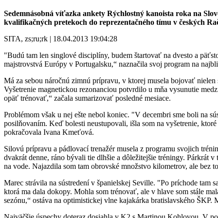
Sedemnásobná víťazka ankety Rýchlostný kanoista roka na Slove
kvalifikačných pretekoch do reprezentačného tímu v českých Rač
SITA, zs;ru;rk | 18.04.2013 19:04:28
"Budú tam len singlové disciplíny, budem štartovať na dvesto a päť
majstrovstvá Európy v Portugalsku,“ naznačila svoj program na najbli
Má za sebou náročnú zimnú prípravu, v ktorej musela bojovať nielen 
Vyšetrenie magnetickou rezonanciou potvrdilo u mňa vysunutie medzist
opäť trénovať,“ začala sumarizovať posledné mesiace.
Problémom však u nej ešte nebol koniec. "V decembri sme boli na sús
posilňovaním. Keď bolesti neustupovali, išla som na vyšetrenie, ktoré
pokračovala Ivana Kmeťová.
Silovú prípravu a pádlovací trenažér musela z programu svojich tréni
dvakrát denne, ráno bývali tie dlhšie a dôležitejšie tréningy. Párkrát
na vode. Najazdila som tam obrovské množstvo kilometrov, ale bez toho
Marec strávila na sústredení v španielskej Seville. "Po príchode tam 
ktorá ma dala dokopy. Mohla som trénovať, ale v hlave som stále mala
sezónu,“ ostáva na optimistickej vlne kajakárka bratislavského ŠKP.
Najväčšie úspechy doteraz dosiahla v K2 s Martinou Kohlovou. V poo