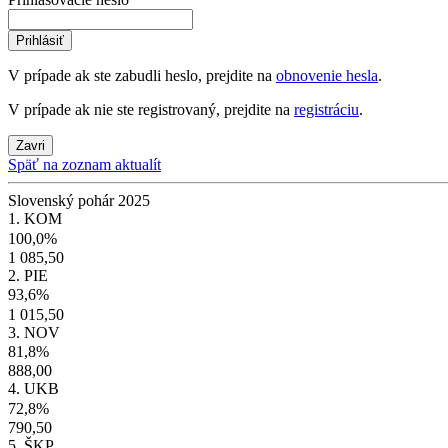
Prihlásiť
V prípade ak ste zabudli heslo, prejdite na
obnovenie hesla
.
V prípade ak nie ste registrovaný, prejdite na
registráciu
.
Zavri
Späť na zoznam aktualít
Slovenský pohár 2025
1. KOM
100,0%
1 085,50
2. PIE
93,6%
1 015,50
3. NOV
81,8%
888,00
4. UKB
72,8%
790,50
5. ŠKP