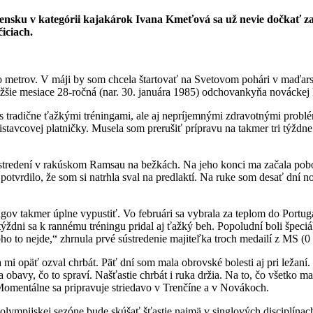
nsku v kategórii kajakárok Ivana Kmeťová sa už nevie dočkať zač
iciach.
sto metrov. V máji by som chcela štartovať na Svetovom pohári v maďar
žšie mesiace 28-ročná (nar. 30. januára 1985) odchovankyňa nováckej k
s tradične ťažkými tréningami, ale aj nepríjemnými zdravotnými problé
avcovej platničky. Musela som prerušiť prípravu na takmer tri týždne.
tredení v rakúskom Ramsau na bežkách. Na jeho konci ma začala poboli
 potvrdilo, že som si natrhla sval na predlaktí. Na ruke som desať dní 
ngov takmer úplne vypustiť. Vo februári sa vybrala za teplom do Portu
 v týždni sa k rannému tréningu pridal aj ťažký beh. Popoludní boli špe
 to nejde,“ zhrnula prvé sústredenie majiteľka troch medailí z MS (0 -
sa mi opäť ozval chrbát. Päť dní som mala obrovské bolesti aj pri ležan
 obavy, čo to spraví. Našťastie chrbát i ruka držia. Na to, čo všetko m
 Momentálne sa pripravuje striedavo v Trenčíne a v Novákoch.
lympijskej sezóne bude skúšať šťastie najmä v singlových disciplínac