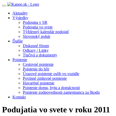
Toggle
navigation
Aktuality
Výsledky
Podujatia v SR
Podujatia vo svete
Týždenný kalendár podujatí
Slovenský pohár
Ďalšie
Diskusné fórum
Odkazy / Linky
Tlačivá a dokumenty
Poistenie
Cestovné poistenie
Poistenie do hôr
Úrazové poistenie osôb vo vozidle
Povinné zmluvné poistenie
Havarijné poistenie
Poistenie domu, bytu a domácnosti
Poistenie zodpovednosti zamestnanca za škodu
Kontakt
Podujatia vo svete v roku 2011