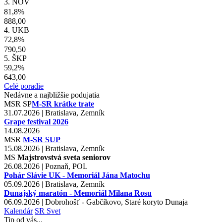
3. NOV
81,8%
888,00
4. UKB
72,8%
790,50
5. ŠKP
59,2%
643,00
Celé poradie
Nedávne a najbližšie podujatia
MSR
SP
M-SR krátke trate
31.07.2026 | Bratislava, Zemník
Grape festival 2026
14.08.2026
MSR
M-SR SUP
15.08.2026 | Bratislava, Zemník
MS
Majstrovstvá sveta seniorov
26.08.2026 | Poznaň, POL
Pohár Slávie UK - Memoriál Jána Matochu
05.09.2026 | Bratislava, Zemník
Dunajský maratón - Memoriál Milana Rosu
06.09.2026 | Dobrohošť - Gabčíkovo, Staré koryto Dunaja
Kalendár
SR
Svet
Tip od vás...