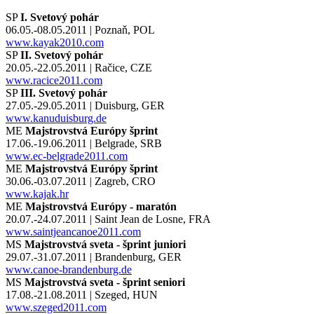
SP
I. Svetový pohár
06.05.-08.05.2011 | Poznaň, POL
www.kayak2010.com
SP
II. Svetový pohár
20.05.-22.05.2011 | Račice, CZE
www.racice2011.com
SP
III. Svetový pohár
27.05.-29.05.2011 | Duisburg, GER
www.kanuduisburg.de
ME
Majstrovstvá Európy šprint
17.06.-19.06.2011 | Belgrade, SRB
www.ec-belgrade2011.com
ME
Majstrovstvá Európy šprint
30.06.-03.07.2011 | Zagreb, CRO
www.kajak.hr
ME
Majstrovstvá Európy - maratón
20.07.-24.07.2011 | Saint Jean de Losne, FRA
www.saintjeancanoe2011.com
MS
Majstrovstvá sveta - šprint juniori
29.07.-31.07.2011 | Brandenburg, GER
www.canoe-brandenburg.de
MS
Majstrovstvá sveta - šprint seniori
17.08.-21.08.2011 | Szeged, HUN
www.szeged2011.com