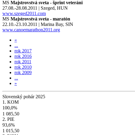
MS
Majstrovstvá sveta - šprint veteráni
27.08.-28.08.2011 | Szeged, HUN
www.szeged2011.com
MS
Majstrovstvá sveta - maratón
22.10.-23.10.2011 | Marina Bay, SIN
www.canoemarathon2011.org
«
...
rok 2017
rok 2016
rok 2011
rok 2010
rok 2009
...
»
Slovenský pohár 2025
1. KOM
100,0%
1 085,50
2. PIE
93,6%
1 015,50