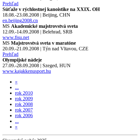
Prehľad
Súťaže v rýchlostnej kanoistike na XXIX. OH
18.08.-23.08.2008 | Beijing, CHN
en.beijing2008.cn
MS
Akademické majstrovstvá sveta
12.09.-14.09.2008 | Belehrad, SRB
www.fisu.net
MS
Majstrovstvá sveta v maratóne
20.09.-21.09.2008 | Týn nad Vltavou, CZE
Prehľad
Olympijské nádeje
27.09.-28.09.2008 | Szeged, HUN
www.kajakkenusport.hu
«
...
rok 2010
rok 2009
rok 2008
rok 2007
rok 2006
...
»