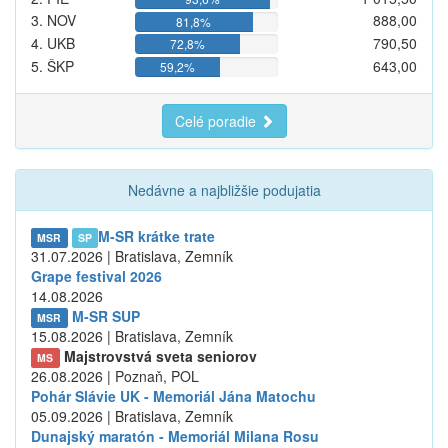
3. NOV
888,00
81,8%
4. UKB
790,50
72,8%
5. ŠKP
643,00
59,2%
Celé poradie
Nedávne a najbližšie podujatia
M-SR krátke trate
MSR
SP
31.07.2026 | Bratislava, Zemník
Grape festival 2026
14.08.2026
M-SR SUP
MSR
15.08.2026 | Bratislava, Zemník
Majstrovstvá sveta seniorov
MS
26.08.2026 | Poznaň, POL
Pohár Slávie UK - Memoriál Jána Matochu
05.09.2026 | Bratislava, Zemník
Dunajský maratón - Memoriál Milana Rosu