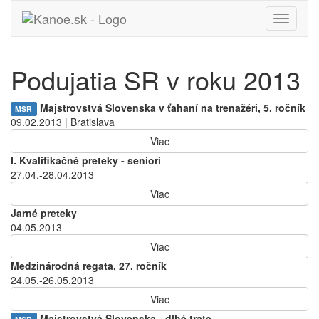
Toggle
navigati
Podujatia SR v roku 2013
Majstrovstvá Slovenska v ťahaní na trenažéri, 5. ročník
MSR
09.02.2013 | Bratislava
Viac
I. Kvalifikačné preteky - seniori
27.04.-28.04.2013
Viac
Jarné preteky
04.05.2013
Viac
Medzinárodná regata, 27. ročník
24.05.-26.05.2013
Viac
Majstrovstvá Slovenska - dlhé trate