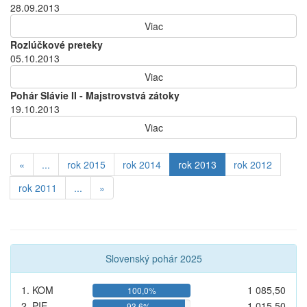
28.09.2013
Viac
Rozlúčkové preteky
05.10.2013
Viac
Pohár Slávie II - Majstrovstvá zátoky
19.10.2013
Viac
«
...
rok 2015
rok 2014
rok 2013
rok 2012
rok 2011
...
»
Slovenský pohár 2025
1. KOM
1 085,50
100,0%
2. PIE
1 015,50
93,6%