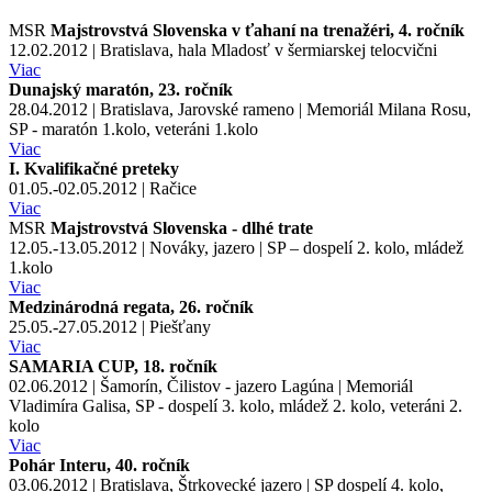
MSR
Majstrovstvá Slovenska v ťahaní na trenažéri, 4. ročník
12.02.2012 | Bratislava, hala Mladosť v šermiarskej telocvični
Viac
Dunajský maratón, 23. ročník
28.04.2012 | Bratislava, Jarovské rameno | Memoriál Milana Rosu,
SP - maratón 1.kolo, veteráni 1.kolo
Viac
I. Kvalifikačné preteky
01.05.-02.05.2012 | Račice
Viac
MSR
Majstrovstvá Slovenska - dlhé trate
12.05.-13.05.2012 | Nováky, jazero | SP – dospelí 2. kolo, mládež
1.kolo
Viac
Medzinárodná regata, 26. ročník
25.05.-27.05.2012 | Piešťany
Viac
SAMARIA CUP, 18. ročník
02.06.2012 | Šamorín, Čilistov - jazero Lagúna | Memoriál
Vladimíra Galisa, SP - dospelí 3. kolo, mládež 2. kolo, veteráni 2.
kolo
Viac
Pohár Interu, 40. ročník
03.06.2012 | Bratislava, Štrkovecké jazero | SP dospelí 4. kolo,