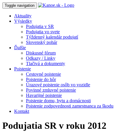
Toggle navigation
Aktuality
Výsledky
Podujatia v SR
Podujatia vo svete
Týždenný kalendár podujatí
Slovenský pohár
Ďalšie
Diskusné fórum
Odkazy / Linky
Tlačivá a dokumenty
Poistenie
Cestovné poistenie
Poistenie do hôr
Úrazové poistenie osôb vo vozidle
Povinné zmluvné poistenie
Havarijné poistenie
Poistenie domu, bytu a domácnosti
Poistenie zodpovednosti zamestnanca za škodu
Kontakt
Podujatia SR v roku 2012