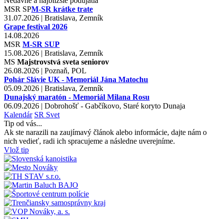
Nedávne a najbližšie podujatia
MSR
SP
M-SR krátke trate
31.07.2026 | Bratislava, Zemník
Grape festival 2026
14.08.2026
MSR
M-SR SUP
15.08.2026 | Bratislava, Zemník
MS
Majstrovstvá sveta seniorov
26.08.2026 | Poznaň, POL
Pohár Slávie UK - Memoriál Jána Matochu
05.09.2026 | Bratislava, Zemník
Dunajský maratón - Memoriál Milana Rosu
06.09.2026 | Dobrohošť - Gabčíkovo, Staré koryto Dunaja
Kalendár
SR
Svet
Tip od vás...
Ak ste narazili na zaujímavý článok alebo informácie, dajte nám o
nich vedieť, radi ich spracujeme a následne uverejníme.
Vlož tip