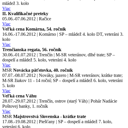
mládež 3. kolo
Viac
II. Kvalifikačné preteky
05.06.-07.06.2012 | Račice
Viac
Veľká cena Komárna, 54. ročník
16.06.-17.06.2012 | Komárno | SP – mládež 4. kolo DT, veteráni 3.
kolo
Viac
Trenčianska regata, 56. ročník
30.06.-01.07.2012 | Trenčín | M-SR veteránov, dlhé trate; SP –
dospelí a mládež 5. kolo, veteráni 4. kolo
Viac
MSR
Novácka päťstovka, 40. ročník
07.07.-08.07.2012 | Nováky, jazero | M-SR veteránov, krátke trate;
M-SR žiakov 11 - 14 roční; SP – dospelí a mládež 6. kolo, veteráni
5. kolo
Viac
Veľká cena Váhu
28.07.-29.07.2012 | Trenčín, ostrov (starý Váh) | Pohár Nadácie
Poštovej banky, 1. ročník
Viac
MSR
Majstrovstvá Slovenska - krátke trate
17.08.-19.08.2012 | Piešťany | SP – dospelí a mládež 7. kolo,
veteráni 6. kolo