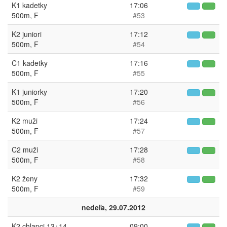
K1 kadetky
17:06
500m, F
#53
K2 juniori
17:12
500m, F
#54
C1 kadetky
17:16
500m, F
#55
K1 juniorky
17:20
500m, F
#56
K2 muži
17:24
500m, F
#57
C2 muži
17:28
500m, F
#58
K2 ženy
17:32
500m, F
#59
nedeľa, 29.07.2012
K2 chlapci 13+14
09:00