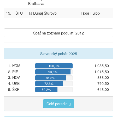
Bratislava
15.
ŠTU
TJ Dunaj Štúrovo
Tibor Fulop
Späť na zoznam podujatí 2012
Slovenský pohár 2025
1. KOM
1 085,50
100,0%
2. PIE
1 015,50
93,6%
3. NOV
888,00
81,8%
4. UKB
790,50
72,8%
5. ŠKP
643,00
59,2%
Celé poradie