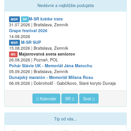
Nedávne a najbližšie podujatia
M-SR krátke trate
MSR
SP
31.07.2026 | Bratislava, Zemník
Grape festival 2026
14.08.2026
M-SR SUP
MSR
15.08.2026 | Bratislava, Zemník
Majstrovstvá sveta seniorov
MS
26.08.2026 | Poznaň, POL
Pohár Slávie UK - Memoriál Jána Matochu
05.09.2026 | Bratislava, Zemník
Dunajský maratón - Memoriál Milana Rosu
06.09.2026 | Dobrohošť - Gabčíkovo, Staré koryto Dunaja
Kalendár
SR
Svet
Tip od vás...