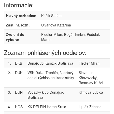
Informácie:
Hlavný rozhodca:
Košík Štefan
Zást. hl. rozh:
Ujváriová Katarína
Zvolení do
Fiedler Milan, Bugár Imrich, Podolák
výboru:
Martin
Zoznam prihlásených oddielov:
1.
DKB
Dunajklub Kamzík Bratislava
Fiedler Milan
2.
DUK
VŠK Dukla Trenčín, športový
Slavomir
oddiel rýchlostnej kanoisticky
Kňazovický,
Rastislav Kužel
3.
DUN
Vodácky klub Dunajčík
Klimová Lubica
Bratislava
4.
HOS
KK DELFÍN Horné Srnie
Lipták Zdenko