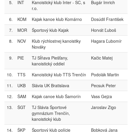
5.
INT
Kanoistický klub Inter - SC, s
Bugár Imrich
r.o.
6.
KOM
Kajak kanoe klub Komárno
Dosúdil František
7.
MOR
Športový klub Kajak
Horvát Ľuboš
8.
NOV
Klub rýchlostnej kanoistiky
Hagara Ľubomír
Nováky
9.
PIE
TJ Sĺňava Piešťany,
Kačic Matej
kanoistický oddiel
10.
TTS
Kanoistický klub TTS Trenčín
Podolák Martin
11.
UKB
Slávia UK Bratislava
Pecsuk Peter
12.
ŠAM
Kajak canoe klub Šamorín
Vass Gejza
13.
ŠGT
TJ Slávia Športové
Jaroslav Zigo
gymnázium Trenčín,
kanoistický klub
14.
ŠKP
Športový klub polície
Bobková Jana