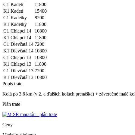
C1
Kadeti
11800
K1
Kadeti
15400
C1
Kadetky
8200
K1
Kadetky
11800
C1
Chlapci 14
10800
K1
Chlapci 14
11800
C1
Dievčatá 14
7200
K1
Dievčatá 14
10800
C1
Chlapci 13
10800
K1
Chlapci 13
11800
C1
Dievčatá 13
7200
K1
Dievčatá 13
10800
Popis trate
Kolá po 3,6 km (v 2. a ďalších kolách prenáška) + záverečné malé ko
Plán trate
Ceny
Medaily, diplomy