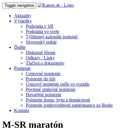
Toggle navigation
Aktuality
Výsledky
Podujatia v SR
Podujatia vo svete
Týždenný kalendár podujatí
Slovenský pohár
Ďalšie
Diskusné fórum
Odkazy / Linky
Tlačivá a dokumenty
Poistenie
Cestovné poistenie
Poistenie do hôr
Úrazové poistenie osôb vo vozidle
Povinné zmluvné poistenie
Havarijné poistenie
Poistenie domu, bytu a domácnosti
Poistenie zodpovednosti zamestnanca za škodu
Kontakt
M-SR maratón