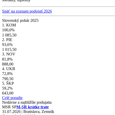
Späť na zoznam podujatí 2026
Slovenský pohár 2025
1. KOM
100,0%
1 085,50
2. PIE
93,6%
1 015,50
3. NOV
81,8%
888,00
4. UKB
72,8%
790,50
5. ŠKP
59,2%
643,00
Celé poradie
Nedávne a najbližšie podujatia
MSR
SP
M-SR krátke trate
31.07.2026 | Bratislava, Zemník