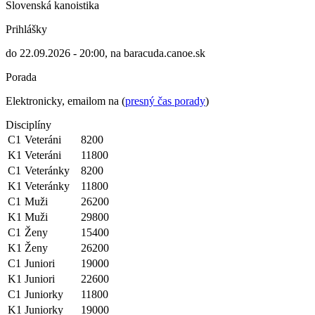
Slovenská kanoistika
Prihlášky
do 22.09.2026 - 20:00, na baracuda.canoe.sk
Porada
Elektronicky, emailom na (
presný čas porady
)
Disciplíny
C1
Veteráni
8200
K1
Veteráni
11800
C1
Veteránky
8200
K1
Veteránky
11800
C1
Muži
26200
K1
Muži
29800
C1
Ženy
15400
K1
Ženy
26200
C1
Juniori
19000
K1
Juniori
22600
C1
Juniorky
11800
K1
Juniorky
19000