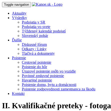
Toggle navigation
Aktuality
Výsledky
Podujatia v SR
Podujatia vo svete
Týždenný kalendár podujatí
Slovenský pohár
Ďalšie
Diskusné fórum
Odkazy / Linky
Tlačivá a dokumenty
Poistenie
Cestovné poistenie
Poistenie do hôr
Úrazové poistenie osôb vo vozidle
Povinné zmluvné poistenie
Havarijné poistenie
Poistenie domu, bytu a domácnosti
Poistenie zodpovednosti zamestnanca za škodu
Kontakt
II. Kvalifikačné preteky - fotoga