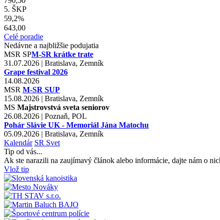
790,50
5. ŠKP
59,2%
643,00
Celé poradie
Nedávne a najbližšie podujatia
MSR
SP
M-SR krátke trate
31.07.2026 | Bratislava, Zemník
Grape festival 2026
14.08.2026
MSR
M-SR SUP
15.08.2026 | Bratislava, Zemník
MS
Majstrovstvá sveta seniorov
26.08.2026 | Poznaň, POL
Pohár Slávie UK - Memoriál Jána Matochu
05.09.2026 | Bratislava, Zemník
Kalendár
SR
Svet
Tip od vás...
Ak ste narazili na zaujímavý článok alebo informácie, dajte nám o nic
Vlož tip