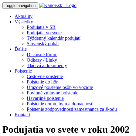
Toggle navigation
Aktuality
Výsledky
Podujatia v SR
Podujatia vo svete
Týždenný kalendár podujatí
Slovenský pohár
Ďalšie
Diskusné fórum
Odkazy / Linky
Tlačivá a dokumenty
Poistenie
Cestovné poistenie
Poistenie do hôr
Úrazové poistenie osôb vo vozidle
Povinné zmluvné poistenie
Havarijné poistenie
Poistenie domu, bytu a domácnosti
Poistenie zodpovednosti zamestnanca za škodu
Kontakt
Podujatia vo svete v roku 2002