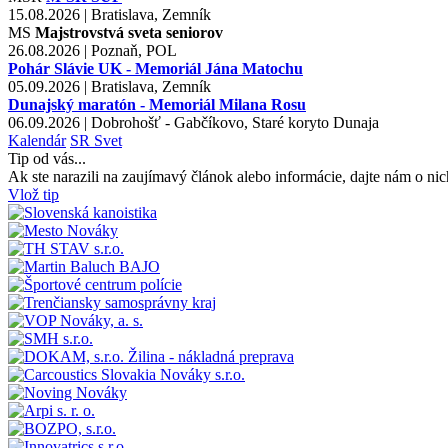
15.08.2026 | Bratislava, Zemník
MS
Majstrovstvá sveta seniorov
26.08.2026 | Poznaň, POL
Pohár Slávie UK - Memoriál Jána Matochu
05.09.2026 | Bratislava, Zemník
Dunajský maratón - Memoriál Milana Rosu
06.09.2026 | Dobrohošť - Gabčíkovo, Staré koryto Dunaja
Kalendár
SR
Svet
Tip od vás...
Ak ste narazili na zaujímavý článok alebo informácie, dajte nám o nic
Vlož tip