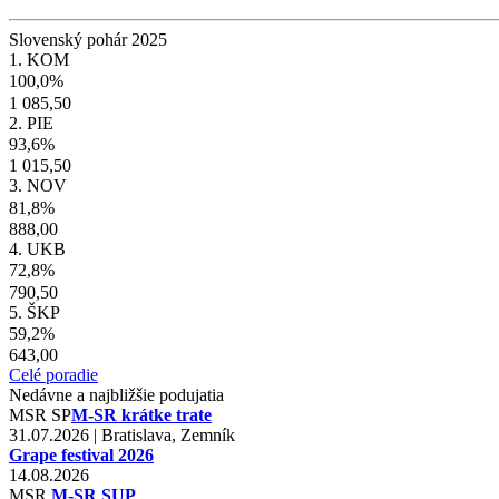
Slovenský pohár 2025
1. KOM
100,0%
1 085,50
2. PIE
93,6%
1 015,50
3. NOV
81,8%
888,00
4. UKB
72,8%
790,50
5. ŠKP
59,2%
643,00
Celé poradie
Nedávne a najbližšie podujatia
MSR
SP
M-SR krátke trate
31.07.2026 | Bratislava, Zemník
Grape festival 2026
14.08.2026
MSR
M-SR SUP