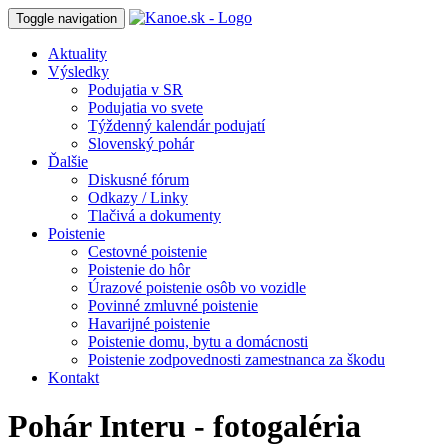
Toggle navigation
Aktuality
Výsledky
Podujatia v SR
Podujatia vo svete
Týždenný kalendár podujatí
Slovenský pohár
Ďalšie
Diskusné fórum
Odkazy / Linky
Tlačivá a dokumenty
Poistenie
Cestovné poistenie
Poistenie do hôr
Úrazové poistenie osôb vo vozidle
Povinné zmluvné poistenie
Havarijné poistenie
Poistenie domu, bytu a domácnosti
Poistenie zodpovednosti zamestnanca za škodu
Kontakt
Pohár Interu - fotogaléria