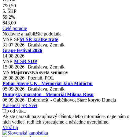
790,50
5. ŠKP
59,2%
643,00
Celé poradie
Nedávne a najbližšie podujatia
MSR
SP
M-SR krátke trate
31.07.2026 | Bratislava, Zemník
Grape festival 2026
14.08.2026
MSR
M-SR SUP
15.08.2026 | Bratislava, Zemník
MS
Majstrovstvá sveta seniorov
26.08.2026 | Poznaň, POL
Pohár Slávie UK - Memoriál Jána Matochu
05.09.2026 | Bratislava, Zemník
Dunajský maratón - Memoriál Milana Rosu
06.09.2026 | Dobrohošť - Gabčíkovo, Staré koryto Dunaja
Kalendár
SR
Svet
Tip od vás...
Ak ste narazili na zaujímavý článok alebo informácie, dajte nám o
nich vedieť, radi ich spracujeme a následne uverejníme.
Vlož tip