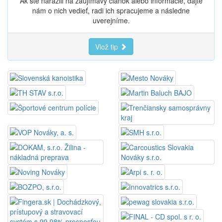
Ak ste narazili na zaujímavý článok alebo informácie, dajte
nám o nich vedieť, radi ich spracujeme a následne
uverejníme.
Vlož tip