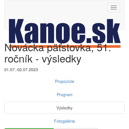
Toggle
navigati
Novácka päťstovka, 51.
ročník - výsledky
01.07.-02.07.2023
Propozície
Program
Výsledky
Fotogaléria