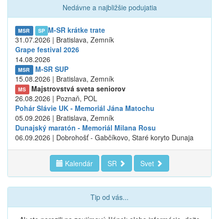
Nedávne a najbližšie podujatia
M-SR krátke trate
MSR
SP
31.07.2026 | Bratislava, Zemník
Grape festival 2026
14.08.2026
M-SR SUP
MSR
15.08.2026 | Bratislava, Zemník
Majstrovstvá sveta seniorov
MS
26.08.2026 | Poznaň, POL
Pohár Slávie UK - Memoriál Jána Matochu
05.09.2026 | Bratislava, Zemník
Dunajský maratón - Memoriál Milana Rosu
06.09.2026 | Dobrohošť - Gabčíkovo, Staré koryto Dunaja
Kalendár
SR
Svet
Tip od vás...