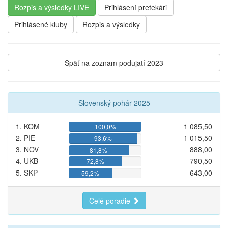
Rozpis a výsledky LIVE
Prihlásení pretekári
Prihlásené kluby
Rozpis a výsledky
Späť na zoznam podujatí 2023
Slovenský pohár 2025
1. KOM
1 085,50
100,0%
2. PIE
1 015,50
93,6%
3. NOV
888,00
81,8%
4. UKB
790,50
72,8%
5. ŠKP
643,00
59,2%
Celé poradie