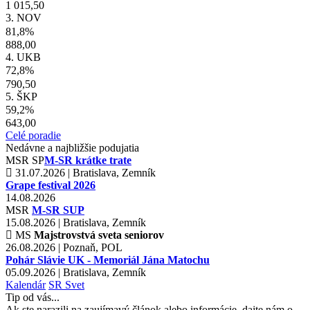
1 015,50
3. NOV
81,8%
888,00
4. UKB
72,8%
790,50
5. ŠKP
59,2%
643,00
Celé poradie
Nedávne a najbližšie podujatia
MSR
SP
M-SR krátke trate
31.07.2026 | Bratislava, Zemník
Grape festival 2026
14.08.2026
MSR
M-SR SUP
15.08.2026 | Bratislava, Zemník
MS
Majstrovstvá sveta seniorov
26.08.2026 | Poznaň, POL
Pohár Slávie UK - Memoriál Jána Matochu
05.09.2026 | Bratislava, Zemník
Kalendár
SR
Svet
Tip od vás...
Ak ste narazili na zaujímavý článok alebo informácie, dajte nám o