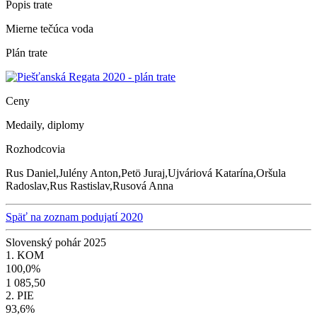
Popis trate
Mierne tečúca voda
Plán trate
Ceny
Medaily, diplomy
Rozhodcovia
Rus Daniel,Julény Anton,Petö Juraj,Ujváriová Katarína,Oršula
Radoslav,Rus Rastislav,Rusová Anna
Späť na zoznam podujatí 2020
Slovenský pohár 2025
1. KOM
100,0%
1 085,50
2. PIE
93,6%