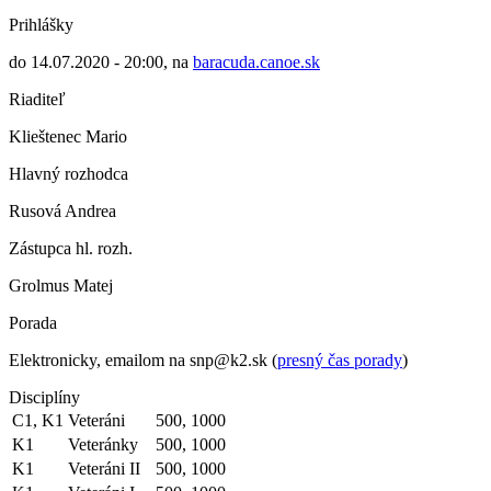
Prihlášky
do 14.07.2020 - 20:00, na
baracuda.canoe.sk
Riaditeľ
Klieštenec Mario
Hlavný rozhodca
Rusová Andrea
Zástupca hl. rozh.
Grolmus Matej
Porada
Elektronicky, emailom na snp@k2.sk (
presný čas porady
)
Disciplíny
C1, K1
Veteráni
500, 1000
K1
Veteránky
500, 1000
K1
Veteráni II
500, 1000