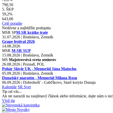
790,50
5. ŠKP
59,2%
643,00
Celé poradie
Nedávne a najbližšie podujatia
MSR
SP
M-SR krátke trate
31.07.2026 | Bratislava, Zemník
Grape festival 2026
14.08.2026
MSR
M-SR SUP
15.08.2026 | Bratislava, Zemník
MS
Majstrovstvá sveta seniorov
26.08.2026 | Poznaň, POL
Pohár Slávie UK - Memoriál Jána Matochu
05.09.2026 | Bratislava, Zemník
Dunajský maratón - Memoriál Milana Rosu
06.09.2026 | Dobrohošť - Gabčíkovo, Staré koryto Dunaja
Kalendár
SR
Svet
Tip od vás...
Ak ste narazili na zaujímavý článok alebo informácie, dajte nám o nic
Vlož tip