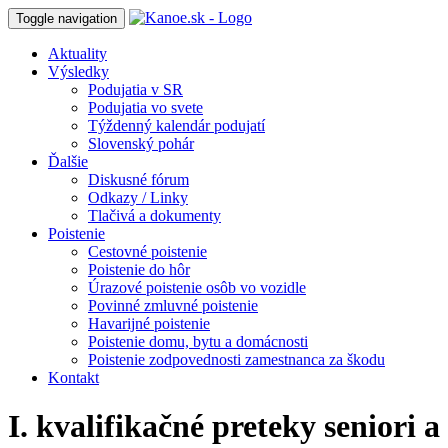
Toggle navigation
Aktuality
Výsledky
Podujatia v SR
Podujatia vo svete
Týždenný kalendár podujatí
Slovenský pohár
Ďalšie
Diskusné fórum
Odkazy / Linky
Tlačivá a dokumenty
Poistenie
Cestovné poistenie
Poistenie do hôr
Úrazové poistenie osôb vo vozidle
Povinné zmluvné poistenie
Havarijné poistenie
Poistenie domu, bytu a domácnosti
Poistenie zodpovednosti zamestnanca za škodu
Kontakt
I. kvalifikačné preteky seniori a