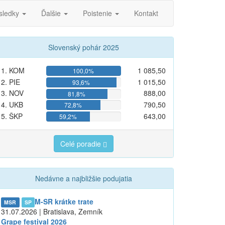
sledky
Ďalšie
Poistenie
Kontakt
Slovenský pohár 2025
1. KOM
1 085,50
100,0%
2. PIE
1 015,50
93,6%
3. NOV
888,00
81,8%
4. UKB
790,50
72,8%
5. ŠKP
643,00
59,2%
Celé poradie
Nedávne a najbližšie podujatia
M-SR krátke trate
MSR
SP
31.07.2026 | Bratislava, Zemník
Grape festival 2026