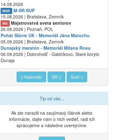
14.08.2026
M-SR SUP
MSR
15.08.2026 | Bratislava, Zemník
Majstrovstvá sveta seniorov
MS
26.08.2026 | Poznaň, POL
Pohár Slávie UK - Memoriál Jána Matochu
05.09.2026 | Bratislava, Zemník
Dunajský maratón - Memoriál Milana Rosu
06.09.2026 | Dobrohošť - Gabčíkovo, Staré koryto
Dunaja
Kalendár
SR
Svet
Tip od vás...
Ak ste narazili na zaujímavý článok alebo
informácie, dajte nám o nich vedieť, radi ich
spracujeme a následne uverejníme.