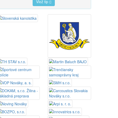
Vlož tip