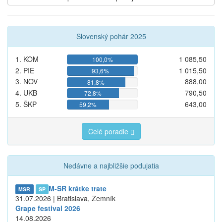
Slovenský pohár 2025
1. KOM
1 085,50
100,0%
2. PIE
1 015,50
93,6%
3. NOV
888,00
81,8%
4. UKB
790,50
72,8%
5. ŠKP
643,00
59,2%
Celé poradie
Nedávne a najbližšie podujatia
M-SR krátke trate
MSR
SP
31.07.2026 | Bratislava, Zemník
Grape festival 2026
14.08.2026