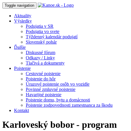
Toggle navigation
Aktuality
Výsledky
Podujatia v SR
Podujatia vo svete
Týždenný kalendár podujatí
Slovenský pohár
Ďalšie
Diskusné fórum
Odkazy / Linky
Tlačivá a dokumenty
Poistenie
Cestovné poistenie
Poistenie do hôr
Úrazové poistenie osôb vo vozidle
Povinné zmluvné poistenie
Havarijné poistenie
Poistenie domu, bytu a domácnosti
Poistenie zodpovednosti zamestnanca za škodu
Kontakt
Karloveský bobor - program