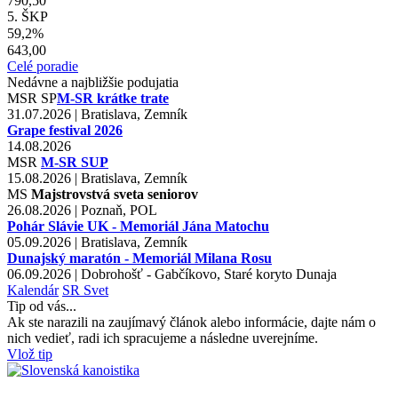
790,50
5. ŠKP
59,2%
643,00
Celé poradie
Nedávne a najbližšie podujatia
MSR
SP
M-SR krátke trate
31.07.2026 | Bratislava, Zemník
Grape festival 2026
14.08.2026
MSR
M-SR SUP
15.08.2026 | Bratislava, Zemník
MS
Majstrovstvá sveta seniorov
26.08.2026 | Poznaň, POL
Pohár Slávie UK - Memoriál Jána Matochu
05.09.2026 | Bratislava, Zemník
Dunajský maratón - Memoriál Milana Rosu
06.09.2026 | Dobrohošť - Gabčíkovo, Staré koryto Dunaja
Kalendár
SR
Svet
Tip od vás...
Ak ste narazili na zaujímavý článok alebo informácie, dajte nám o
nich vedieť, radi ich spracujeme a následne uverejníme.
Vlož tip