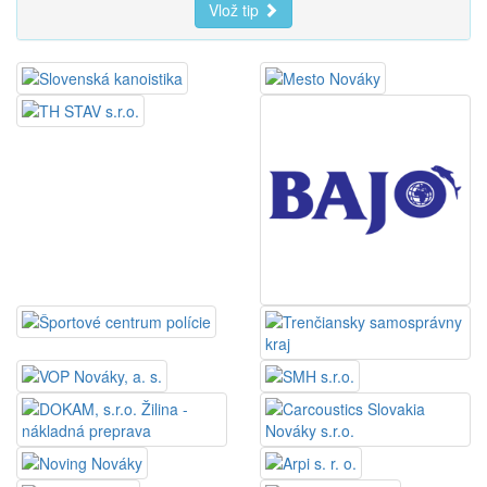
Vlož tip