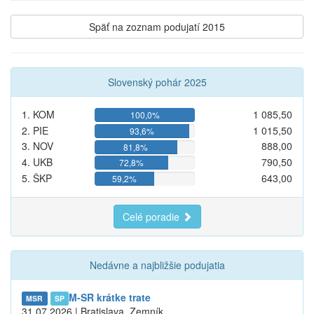
Späť na zoznam podujatí 2015
Slovenský pohár 2025
1. KOM
1 085,50
100,0%
2. PIE
1 015,50
93,6%
3. NOV
888,00
81,8%
4. UKB
790,50
72,8%
5. ŠKP
643,00
59,2%
Celé poradie
Nedávne a najbližšie podujatia
M-SR krátke trate
MSR
SP
31.07.2026 | Bratislava, Zemník