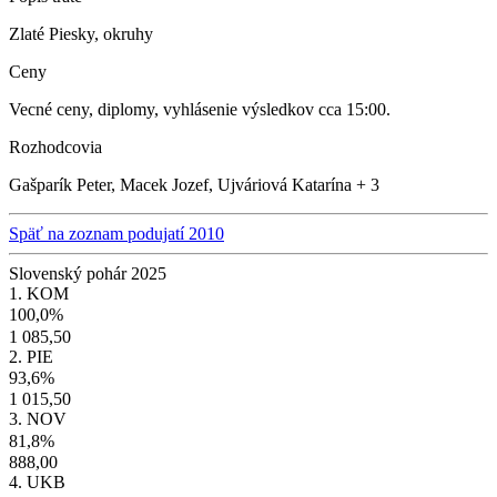
Zlaté Piesky, okruhy
Ceny
Vecné ceny, diplomy, vyhlásenie výsledkov cca 15:00.
Rozhodcovia
Gašparík Peter, Macek Jozef, Ujváriová Katarína + 3
Späť na zoznam podujatí 2010
Slovenský pohár 2025
1. KOM
100,0%
1 085,50
2. PIE
93,6%
1 015,50
3. NOV
81,8%
888,00
4. UKB