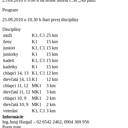
25.09.2010 o 9.00 h na terase bufetu č.30 „Na pláži“
Program
25.09.2010 o 10.30 h štart prvej disciplíny
Disciplíny
muži
K1, C1
25 km
ženy
K1
15 km
juniori
K1, C1
15 km
juniorky
K1
15 km
kadeti
K1, C1
15 km
kadetky
K1
15 km
chlapci 14, 13
K1, C1
12 km
dievčatá 14, 13
K1
12 km
chlapci 11, 12
MK1
3 km
dievčatá 11, 12
MK1
3 km
chlapci 10, 9
MK1
2 km
dievčatá 10, 9
MK1
2 km
veteráni
K1, C1
3 km
Informácie
Ing.Juraj Hargaš – 02 6542 2462, 0904 369 956
Popis trate