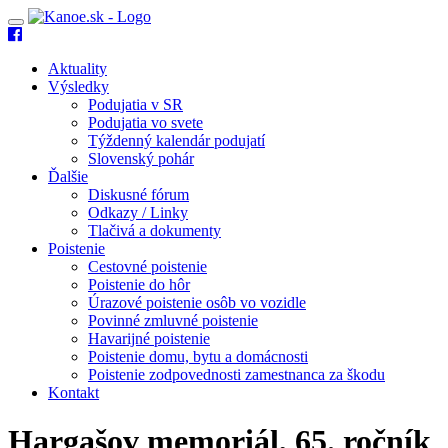
Toggle
navigation
Aktuality
Výsledky
Podujatia v SR
Podujatia vo svete
Týždenný kalendár podujatí
Slovenský pohár
Ďalšie
Diskusné fórum
Odkazy / Linky
Tlačivá a dokumenty
Poistenie
Cestovné poistenie
Poistenie do hôr
Úrazové poistenie osôb vo vozidle
Povinné zmluvné poistenie
Havarijné poistenie
Poistenie domu, bytu a domácnosti
Poistenie zodpovednosti zamestnanca za škodu
Kontakt
Hargašov memoriál, 65. ročník