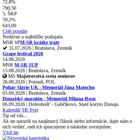
72,8%
790,50
5. ŠKP
59,2%
643,00
Celé poradie
Nedávne a najbližšie podujatia
MSR
SP
M-SR krátke trate
31.07.2026 | Bratislava, Zemník
Grape festival 2026
14.08.2026
MSR
M-SR SUP
15.08.2026 | Bratislava, Zemník
MS
Majstrovstvá sveta seniorov
26.08.2026 | Poznaň, POL
Pohár Slávie UK - Memoriál Jána Matochu
05.09.2026 | Bratislava, Zemník
Dunajský maratón - Memoriál Milana Rosu
06.09.2026 | Dobrohošť - Gabčíkovo, Staré koryto Dunaja
Kalendár
SR
Svet
Tip od vás...
Ak ste narazili na zaujímavý článok alebo informácie, dajte nám o
nich vedieť, radi ich spracujeme a následne uverejníme.
Vlož tip