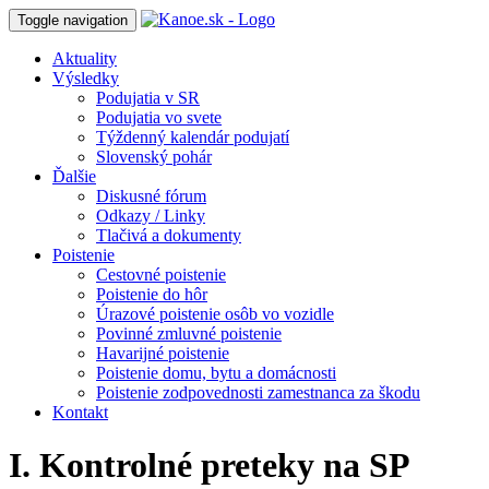
Toggle navigation
Aktuality
Výsledky
Podujatia v SR
Podujatia vo svete
Týždenný kalendár podujatí
Slovenský pohár
Ďalšie
Diskusné fórum
Odkazy / Linky
Tlačivá a dokumenty
Poistenie
Cestovné poistenie
Poistenie do hôr
Úrazové poistenie osôb vo vozidle
Povinné zmluvné poistenie
Havarijné poistenie
Poistenie domu, bytu a domácnosti
Poistenie zodpovednosti zamestnanca za škodu
Kontakt
I. Kontrolné preteky na SP