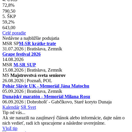
72,8%
790,50
5. ŠKP
59,2%
643,00
Celé poradie
Nedávne a najbližšie podujatia
MSR
SP
M-SR krátke trate
31.07.2026 | Bratislava, Zemník
Grape festival 2026
14.08.2026
MSR
M-SR SUP
15.08.2026 | Bratislava, Zemník
MS
Majstrovstvá sveta seniorov
26.08.2026 | Poznaň, POL
Pohár Slávie UK - Memoriál Jána Matochu
05.09.2026 | Bratislava, Zemník
Dunajský maratón - Memoriál Milana Rosu
06.09.2026 | Dobrohošť - Gabčíkovo, Staré koryto Dunaja
Kalendár
SR
Svet
Tip od vás...
Ak ste narazili na zaujímavý článok alebo informácie, dajte nám o
nich vedieť, radi ich spracujeme a následne uverejníme.
Vlož tip