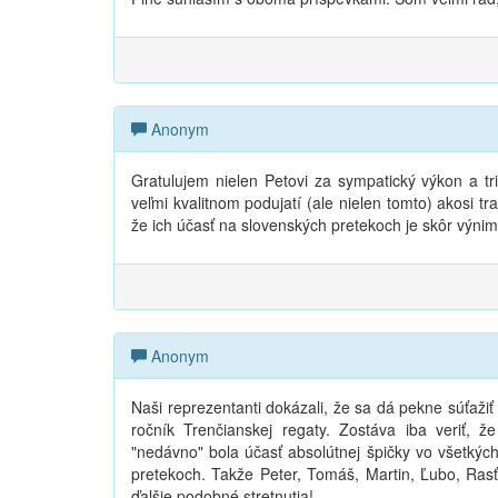
Anonym
Gratulujem nielen Petovi za sympatický výkon a tri
veľmi kvalitnom podujatí (ale nielen tomto) akosi t
že ich účasť na slovenských pretekoch je skôr výni
Anonym
Naši reprezentanti dokázali, že sa dá pekne súťažiť
ročník Trenčianskej regaty. Zostáva iba veriť, 
"nedávno" bola účasť absolútnej špičky vo všetkýc
pretekoch. Takže Peter, Tomáš, Martin, Ľubo, Rasťo
ďalšie podobné stretnutia!