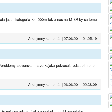
tala jazdit kategoria K4- 200m tak u nas na M-SR by sa tomu
Anonymný komentár | 27.06.2011 21:25:19
y/problemy-slovenskom-stvorkajaku-pokracuju-odstupil-trener-
Anonymný komentár | 26.06.2011 22:38:09
 že môžem prispieť i ako neautorizovaný komentátor.