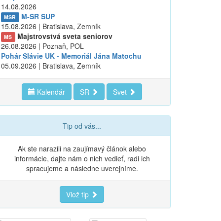
14.08.2026
M-SR SUP
MSR
15.08.2026 | Bratislava, Zemník
Majstrovstvá sveta seniorov
MS
26.08.2026 | Poznaň, POL
Pohár Slávie UK - Memoriál Jána Matochu
05.09.2026 | Bratislava, Zemník
Kalendár
SR
Svet
Tip od vás...
Ak ste narazili na zaujímavý článok alebo
informácie, dajte nám o nich vedieť, radi ich
spracujeme a následne uverejníme.
Vlož tip