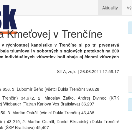
Aktuality
Vý
 a Kmeťovej v Trenčíne
v rýchlostnej kanoistike v Trenčíne si po tri prvenstvá
 Obaja triumfovali v sobotných singlových pretekoch na 200
m individuálnych víťazstiev boli obaja aj členmi víťazných
SITA, zs;lo | 26.06.2011 17:56:17
9,656, 3. Ľubomír Beňo (všetci Dukla Trenčín) 39,828
 Trenčín) 34,672, 2. Miroslav Zaťko, Andrej Divinec (KRK
j Wiebauer (Tatran Karlova Ves Bratislava) 36,297
0, 3. Marián Ostrčil (všetci Dukla Trenčín) 46,438
n) 43,219, 2. Marián Ostrčil, Daniel Biksadský (Dukla Trenčín/
ák (ŠKP Bratislava) 45,407