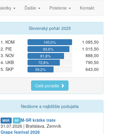
sledky
Ďalšie
Poistenie
Kontakt
Slovenský pohár 2025
1. KOM
1 085,50
100,0%
2. PIE
1 015,50
93,6%
3. NOV
888,00
81,8%
4. UKB
790,50
72,8%
5. ŠKP
643,00
59,2%
Celé poradie
Nedávne a najbližšie podujatia
M-SR krátke trate
MSR
SP
31.07.2026 | Bratislava, Zemník
Grape festival 2026