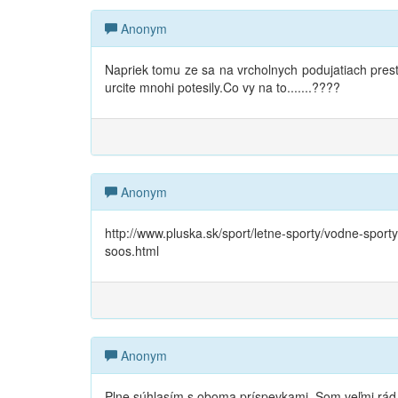
Anonym
Napriek tomu ze sa na vrcholnych podujatiach pres
urcite mnohi potesily.Co vy na to.......????
Anonym
http://www.pluska.sk/sport/letne-sporty/vodne-sport
soos.html
Anonym
Plne súhlasím s oboma príspevkami. Som veľmi rád,