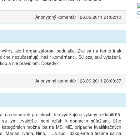
Anonymný komentár | 26.06.2011 21:02:10
 výhry, ale i organizátorom podujatia. Zial sa na tomto inak
radične nezúčastňujú "naši" komárňanci. Sú ozaj takí vyťažení,
mkou a nie pravidlom. Dokedy?
Anonymný komentár | 26.06.2011 20:09:37
 aj na domácich pretekoch. Ich vynikajúce výkony ozdobili 55.
že sa tým trvalejšie mení vzťah k domácim súťažiam. Ešte
h kategóriách možná iba na MS, ME, prípadne kvalifikačných
, Marián, Ivana, Nina, .....a spol. ďakujeme a tešíme sa na