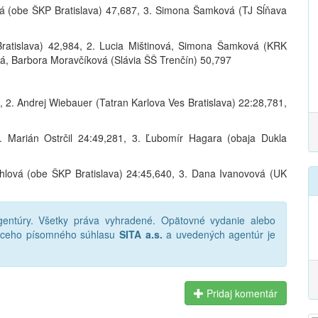
vá (obe ŠKP Bratislava) 47,687, 3. Simona Šamková (TJ Sĺňava
ratislava) 42,984, 2. Lucia Mištinová, Simona Šamková (KRK
á, Barbora Moravčíková (Slávia ŠŠ Trenčín) 50,797
, 2. Andrej Wiebauer (Tatran Karlova Ves Bratislava) 22:28,781,
. Marián Ostrčil 24:49,281, 3. Ľubomír Hagara (obaja Dukla
hlová (obe ŠKP Bratislava) 24:45,640, 3. Dana Ivanovová (UK
ntúry. Všetky práva vyhradené. Opätovné vydanie alebo
júceho písomného súhlasu
SITA a.s.
a uvedených agentúr je
Pridaj komentár